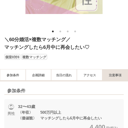
1
2
3
4
＼60分婚活×複数マッチング／
マッチングしたら6月中に再会したい♡
個室8対8
複数マッチング
参加条件
企画詳細
当日の流れ
アクセス
注意事項
参加条件
32〜43歳
〈年収〉 500万円以上
男性
〈価値観〉 マッチングしたら6月中に再会したい
4,400
円(税込)