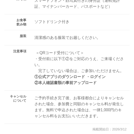
スマートフォン・顔写真付きの身分証（運転免許
証、マイナンバーカード、パスポートなど）
お食事
ソフトドリンク付き
飲み物
服装
清潔感のある服装でお越しください。
注意事項
＜QRコード受付について＞
・受付前に以下①②をご対応のうえ、ご来場くださ
い。
完了していない場合は、ご参加いただけません。
①公式アプリのダウンロード ・ログイン
②本人確認書類の事前アップロード
キャンセル
ご予約手続き完了後、お客様都合によりキャンセル
について
された場合、参加費と同額のキャンセル料が発生し
ます。無料で申込された場合は、一律1,000円のキ
ャンセル料をお支払いいただきます。
掲載開始日：2026/3/12