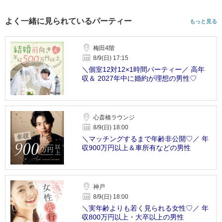
よく一緒に見られているパーティー
もっと見る
梅田4階
8/9(日) 17:15
＼個室12対12×1時間パーティー／ 高年
収＆ 2027年中に婚約が理想の男性♡
心斎橋ラウンジ
8/9(日) 18:00
＼マッチングするまで年齢非公開♡／ 年
収900万円以上＆車所有などの男性
神戸
8/9(日) 18:00
＼実年齢よりも若く見られる女性♡／ 年
収800万円以上・大卒以上の男性