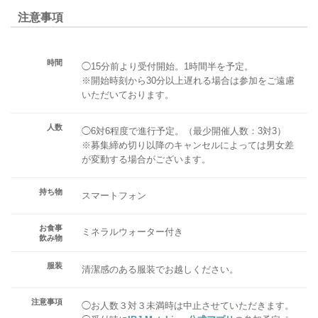
注意事項
時間
◯15分前より受付開始。1時間半を予定。
※開始時刻から30分以上遅れる場合は参加をご遠慮
いただいております。
人数
◯6対6程度で進行予定。（最少開催人数：3対3）
※募集締め切り以降のキャンセルによっては男女差
が変動する場合がございます。
持ち物
スマートフォン
お食事
ミネラルウォーター付き
飲み物
服装
清潔感のある服装でお越しください。
注意事項
◯お人数３対３未満時は中止させていただきます。