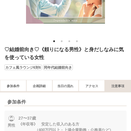
1
2
3
4
♡結婚前向き♡《頼りになる男性》と身だしなみに気
を使っている女性
カフェ風ラウンジ6対6
同年代結婚前向き
参加条件
企画詳細
当日の流れ
アクセス
注意事項
参加条件
27〜37歳
《年収等》 安定した収入のある方
男性
（400万円以上・上場企業勤務・公務員など）