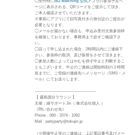
◯受付時に
IBJ Matching 公式アプリ
の参加予定ペ
ージに表示される、QRコードをご提示して頂き、
ご本人確認させていただきます。
※事前にアプリにて顔写真付きの身分証のご提出が
必要となります。
◯メールが届かない場合も、申込み受付次第参加枠
を確保しております。事務局まで必ずご確認下さ
い。
◯誤って申し込まれた場合、2時間以内にご連絡下
さい。参加枠の取消、及び振替をさせて頂きます。
◯参加人数によってはやむを得ず中止と判断するこ
ともございます。中止のご連絡は開始時刻の２時間
前までに、ご登録の連絡先へメッセージ（SMS・メ
ール）にてお送りします。
---------------------------------------------------
【 霧島国分ラウンジ 】
主催：縁サポートJin（ 株式会社徳人 ）
《問い合わせ先》
Phone : 080 - 3374 - 1092
Mail : partyparty@tokujin.jp
（※開催中止等のご連絡は、上記電話番号及びメー