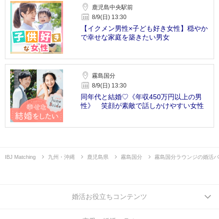
鹿児島中央駅前
8/9(日) 13:30
【イクメン男性×子ども好き女性】穏やか
で幸せな家庭を築きたい男女
霧島国分
8/9(日) 13:30
同年代と結婚♡《年収450万円以上の男
性》 笑顔が素敵で話しかけやすい女性
IBJ Matching
九州・沖縄
鹿児島県
霧島国分
霧島国分ラウンジの婚活パ
婚活お役立ちコンテンツ