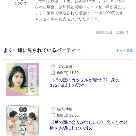
ご予約手続き完了後、お客様都合によりキャンセル
について
された場合、参加費と同額のキャンセル料が発生し
ます。無料で申込された場合は、一律1,000円のキ
ャンセル料をお支払いいただきます。
掲載開始日：2026/4/3
よく一緒に見られているパーティー
もっと見る
福岡/天神
8/9(日) 11:30
《ほのぼのカップルが理想♡》 身長
173cm以上の男性
福岡/博多
8/9(日) 13:30
《夏の間に恋人が欲しい♡》 恋人との時
間を大切にしたい男女