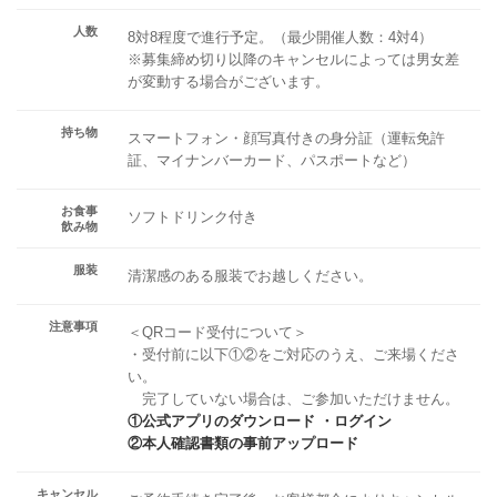
人数
8対8程度で進行予定。（最少開催人数：4対4）
※募集締め切り以降のキャンセルによっては男女差
が変動する場合がございます。
持ち物
スマートフォン・顔写真付きの身分証（運転免許
証、マイナンバーカード、パスポートなど）
お食事
ソフトドリンク付き
飲み物
服装
清潔感のある服装でお越しください。
注意事項
＜QRコード受付について＞
・受付前に以下①②をご対応のうえ、ご来場くださ
い。
完了していない場合は、ご参加いただけません。
①公式アプリのダウンロード ・ログイン
②本人確認書類の事前アップロード
キャンセル