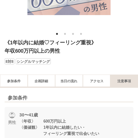
1
2
3
4
《1年以内に結婚♡フィーリング重視》
年収600万円以上の男性
8対8
シングルマッチング
参加条件
企画詳細
当日の流れ
アクセス
注意事項
参加条件
30〜41歳
〈年収〉 600万円以上
男性
〈価値観〉 1年以内に結婚したい・
フィーリング重視で出会いたい