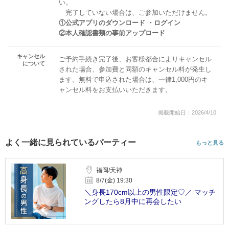
い。
完了していない場合は、ご参加いただけません。
①公式アプリのダウンロード ・ログイン
②本人確認書類の事前アップロード
キャンセル
ご予約手続き完了後、お客様都合によりキャンセル
について
された場合、参加費と同額のキャンセル料が発生し
ます。無料で申込された場合は、一律1,000円のキ
ャンセル料をお支払いいただきます。
掲載開始日：2026/4/10
よく一緒に見られているパーティー
もっと見る
福岡/天神
8/7(金) 19:30
＼身長170cm以上の男性限定♡／ マッチ
ングしたら8月中に再会したい