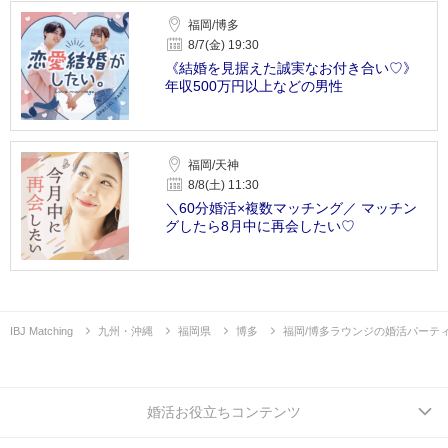
福岡/博多
8/7(金) 19:30
《結婚を見据えた誠実なお付き合い♡》
年収500万円以上などの男性
福岡/天神
8/8(土) 11:30
＼60分婚活×複数マッチング／ マッチン
グしたら8月中に再会したい♡
IBJ Matching
九州・沖縄
福岡県
博多
福岡/博多ラウンジの婚活パーテ
婚活お役立ちコンテンツ