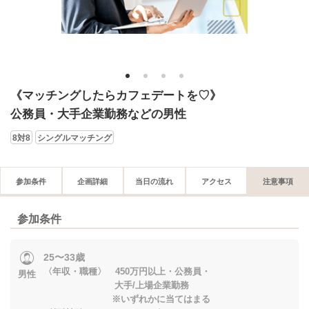
1
2
3
4
《マッチングしたらカフェデートを♡》
公務員・大手企業勤務などの男性
8対8
シングルマッチング
参加条件
企画詳細
当日の流れ
アクセス
注意事項
参加条件
25〜33歳
〈年収・職種〉 450万円以上・公務員・
男性
大手/上場企業勤務
※いずれかに当てはまる