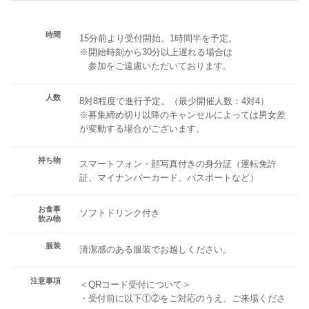
時間
15分前より受付開始。1時間半を予定。
※開始時刻から30分以上遅れる場合は
参加をご遠慮いただいております。
人数
8対8程度で進行予定。（最少開催人数：4対4）
※募集締め切り以降のキャンセルによっては男女差
が変動する場合がございます。
持ち物
スマートフォン・顔写真付きの身分証（運転免許
証、マイナンバーカード、パスポートなど）
お食事
ソフトドリンク付き
飲み物
服装
清潔感のある服装でお越しください。
注意事項
＜QRコード受付について＞
・受付前に以下①②をご対応のうえ、ご来場くださ