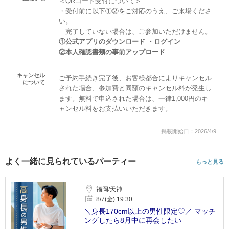
＜QRコード受付について＞
・受付前に以下①②をご対応のうえ、ご来場くださ
い。
完了していない場合は、ご参加いただけません。
①公式アプリのダウンロード ・ログイン
②本人確認書類の事前アップロード
キャンセル
ご予約手続き完了後、お客様都合によりキャンセル
について
された場合、参加費と同額のキャンセル料が発生し
ます。無料で申込された場合は、一律1,000円のキ
ャンセル料をお支払いいただきます。
掲載開始日：2026/4/9
よく一緒に見られているパーティー
もっと見る
福岡/天神
8/7(金) 19:30
＼身長170cm以上の男性限定♡／ マッチ
ングしたら8月中に再会したい