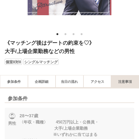
1
2
3
4
《マッチング後はデートの約束を♡》
大手/上場企業勤務などの男性
個室8対8
シングルマッチング
参加条件
企画詳細
当日の流れ
アクセス
注意事項
参加条件
28〜37歳
〈年収・職種〉 450万円以上・公務員・
男性
大手/上場企業勤務
※いずれかに当てはまる