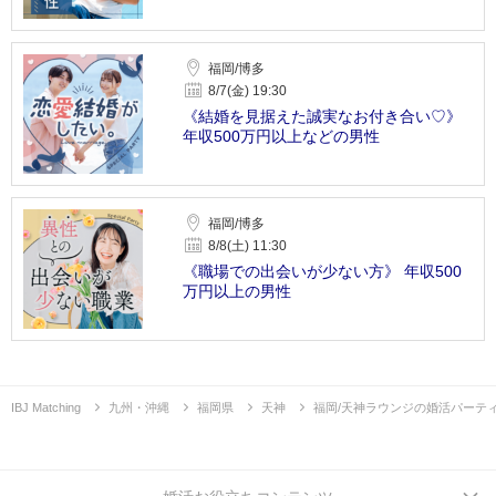
福岡/博多
8/7(金) 19:30
《結婚を見据えた誠実なお付き合い♡》
年収500万円以上などの男性
福岡/博多
8/8(土) 11:30
《職場での出会いが少ない方》 年収500
万円以上の男性
IBJ Matching
九州・沖縄
福岡県
天神
福岡/天神ラウンジの婚活パーテ