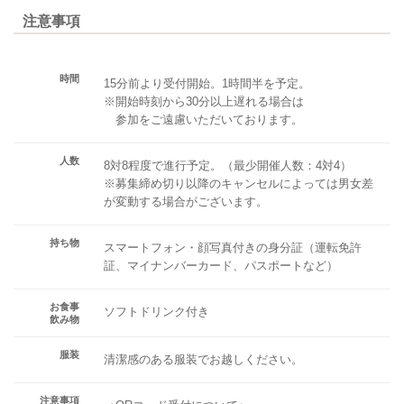
注意事項
時間
15分前より受付開始。1時間半を予定。
※開始時刻から30分以上遅れる場合は
参加をご遠慮いただいております。
人数
8対8程度で進行予定。（最少開催人数：4対4）
※募集締め切り以降のキャンセルによっては男女差
が変動する場合がございます。
持ち物
スマートフォン・顔写真付きの身分証（運転免許
証、マイナンバーカード、パスポートなど）
お食事
ソフトドリンク付き
飲み物
服装
清潔感のある服装でお越しください。
注意事項