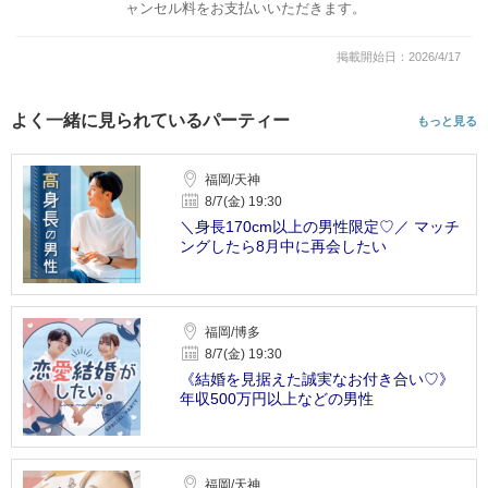
ャンセル料をお支払いいただきます。
掲載開始日：2026/4/17
よく一緒に見られているパーティー
もっと見る
福岡/天神
8/7(金) 19:30
＼身長170cm以上の男性限定♡／ マッチ
ングしたら8月中に再会したい
福岡/博多
8/7(金) 19:30
《結婚を見据えた誠実なお付き合い♡》
年収500万円以上などの男性
福岡/天神