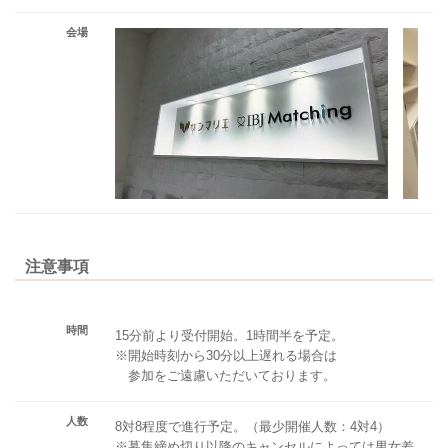
会場
注意事項
時間
15分前より受付開始。1時間半を予定。
※開始時刻から30分以上遅れる場合は
参加をご遠慮いただいております。
人数
8対8程度で進行予定。（最少開催人数：4対4）
※募集締め切り以降のキャンセルによっては男女差