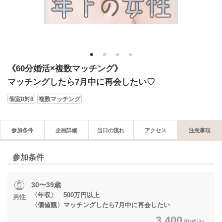
1
2
3
4
《60分婚活×複数マッチング》
マッチングしたら7月中に再会したい♡
個室8対8
複数マッチング
参加条件
企画詳細
当日の流れ
アクセス
注意事項
参加条件
30〜39歳
〈年収〉 500万円以上
男性
〈価値観〉マッチングしたら7月中に再会したい
3,400
円(税込)