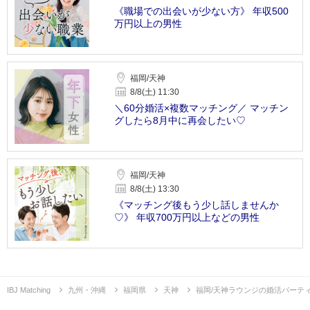
《職場での出会いが少ない方》 年収500
万円以上の男性
福岡/天神
8/8(土) 11:30
＼60分婚活×複数マッチング／ マッチン
グしたら8月中に再会したい♡
福岡/天神
8/8(土) 13:30
《マッチング後もう少し話しませんか
♡》 年収700万円以上などの男性
IBJ Matching
九州・沖縄
福岡県
天神
福岡/天神ラウンジの婚活パーテ