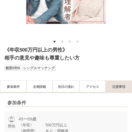
1
2
3
4
《年収500万円以上の男性》
相手の意見や趣味も尊重したい方
個室8対8
シングルマッチング
参加条件
企画詳細
当日の流れ
アクセス
注意事項
参加条件
45〜59歳
〈年収〉 500万円以上
男性
〈婚歴歴〉 あり・理解者