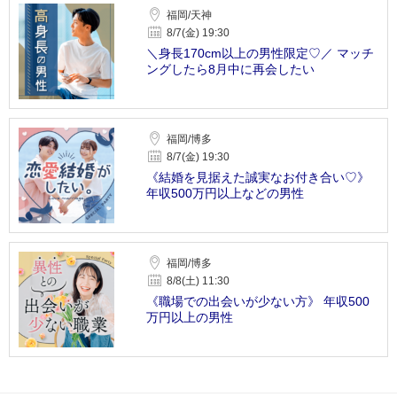
福岡/天神
8/7(金) 19:30
＼身長170cm以上の男性限定♡／ マッチ
ングしたら8月中に再会したい
福岡/博多
8/7(金) 19:30
《結婚を見据えた誠実なお付き合い♡》
年収500万円以上などの男性
福岡/博多
8/8(土) 11:30
《職場での出会いが少ない方》 年収500
万円以上の男性