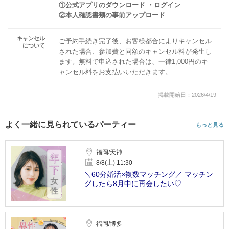
①公式アプリのダウンロード ・ログイン
②本人確認書類の事前アップロード
キャンセル
ご予約手続き完了後、お客様都合によりキャンセル
について
された場合、参加費と同額のキャンセル料が発生し
ます。無料で申込された場合は、一律1,000円のキ
ャンセル料をお支払いいただきます。
掲載開始日：2026/4/19
よく一緒に見られているパーティー
もっと見る
福岡/天神
8/8(土) 11:30
＼60分婚活×複数マッチング／ マッチン
グしたら8月中に再会したい♡
福岡/博多