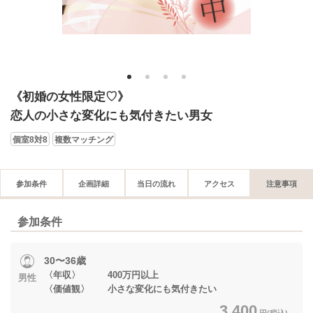
1
2
3
4
《初婚の女性限定♡》
恋人の小さな変化にも気付きたい男女
個室8対8
複数マッチング
参加条件
企画詳細
当日の流れ
アクセス
注意事項
参加条件
30〜36歳
〈年収〉 400万円以上
男性
〈価値観〉 小さな変化にも気付きたい
3,400
円(税込)