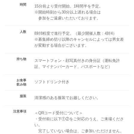
時間
15分前より受付開始。1時間半を予定。
※開始時刻から30分以上遅れる場合は
参加をご遠慮いただいております。
人数
8対8程度で進行予定。（最少開催人数：4対4）
※募集締め切り以降のキャンセルによっては男女差
が変動する場合がございます。
持ち物
スマートフォン・顔写真付きの身分証（運転免許
証、マイナンバーカード、パスポートなど）
お食事
ソフトドリンク付き
飲み物
服装
清潔感のある服装でお越しください。
注意事項
＜QRコード受付について＞
・受付前に以下①②をご対応のうえ、ご来場くださ
い。
完了していない場合は、ご参加いただけません。