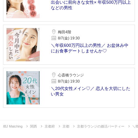
出会いに前向きな女性× 年収500万円以上
などの男性
梅田4階
8/7(金) 19:30
＼年収600万円以上の男性／ お盆休み中
にお食事デートしませんか♡
心斎橋ラウンジ
8/7(金) 19:30
＼20代女性メイン♡／ 恋人を大切にした
い男女
IBJ Matching
関西
京都府
京都
京都ラウンジの婚活パーティー
＼