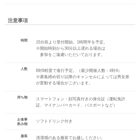
注意事項
時間
15分前より受付開始。1時間半を予定。
※開始時刻から30分以上遅れる場合は
参加をご遠慮いただいております。
人数
8対8程度で進行予定。（最少開催人数：4対4）
※募集締め切り以降のキャンセルによっては男女差
が変動する場合がございます。
持ち物
スマートフォン・顔写真付きの身分証（運転免許
証、マイナンバーカード、パスポートなど）
お食事
ソフトドリンク付き
飲み物
服装
清潔感のある服装でお越しください。