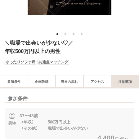
1
2
3
4
＼職場で出会いが少ない♡／
年収500万円以上の男性
ゆったりソファ席
共通点マッチング
参加条件
企画詳細
当日の流れ
アクセス
注意事項
参加条件
37〜48歳
〈年収〉 500万円以上
男性
〈その他〉 職場で出会いが少ない
4,400
円(税込)