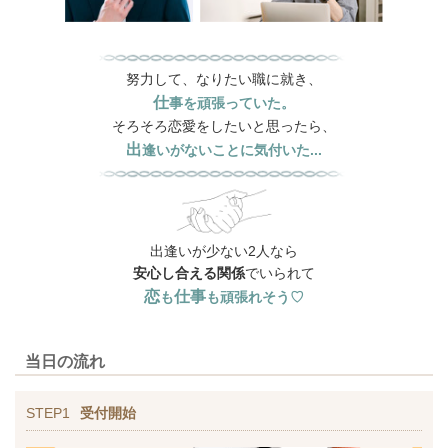
努力して、なりたい職に就き、
仕
事を頑張っていた。
そろそろ恋愛をしたいと思ったら、
出
逢いがないことに気付いた...
出逢いが少ない2人なら
安心
し合える関係
でいられて
恋
仕事
も
も頑張れそう♡
当日の流れ
STEP1
受付開始