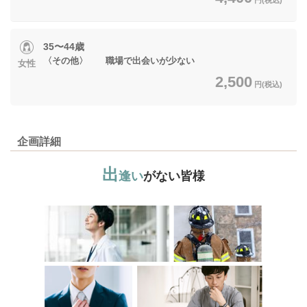
35〜44歳
〈その他〉 職場で出会いが少ない
女性
2,500
円(税込)
企画詳細
出
逢い
がない皆様