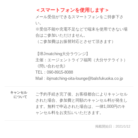
＜スマートフォンを使用します＞
メール受信ができるスマートフォンをご持参下さ
い。
※受信不能や充電不足などで端末を使用できない場
合はご参加いただけません。
（ご参加費はお振替対応とさせて頂きます）
【IBJmatching大分ラウンジ】
主催：エージェントライフ福岡（大分サテライト）
《問い合わせ先》
TEL：090-8915-8088
Mail : ibjmatching-oita-lounge@balsfukuoka.co.jp
キャンセル
ご予約手続き完了後、お客様都合によりキャンセル
について
された場合、参加費と同額のキャンセル料が発生し
ます。無料で申込された場合は、一律1,000円のキ
ャンセル料をお支払いいただきます。
掲載開始日：2021/1/12