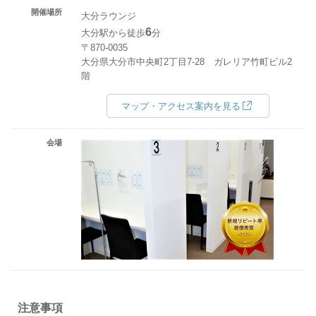
開催場所
大分ラウンジ
6
大分駅から徒歩
分
〒870-0035
大分県大分市中央町2丁目7-28 ガレリア竹町ビル2
階
マップ・アクセス案内を見る
会場
注意事項