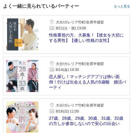
よく一緒に見られているパーティー
もっと見る
大分/ガレリア竹町/全席半個室
8/11(火・祝) 13:00
性格重視の方、大募集！【彼女を大切に
する男性】【優しい性格の女性】
大分/ガレリア竹町/全席半個室
8/14(金) 19:30
恋人探し！マッチングアプリは怖い面
倒！行けば出会える人気の5歳幅 婚活パ
ーティ
大分/ガレリア竹町/全席半個室
8/16(日) 11:00
27歳、28歳、29歳、30歳、31歳、32歳
の方しか参加しないので安心の出会い