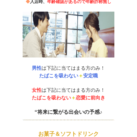
◆
入店時、
年齢確認があるので年齢詐称無し
男性
は下記に当てはまる方のみ！
たばこを吸わない
＋
安定職
女性
は下記に当てはまる方のみ！
たばこを吸わない
＋
恋愛に前向き
“将来に繋がる出会いの予感♪
お菓子＆ソフトドリンク