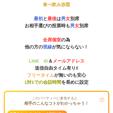
食べ飲み放題
最初
と
最後
は
男
女
別席
お相手選びの投票時も
男
女
別席
全席個室
の為
他の方の
視線
が気にならない！
LINE ID
＆
メールアドレス
送信自由タイム有り‼
フリータイム
が無いのも安心
1対1での会話時間
を長めに設定
このパーティーに参加すると…
相手のこんなコトがわかっちゃう！