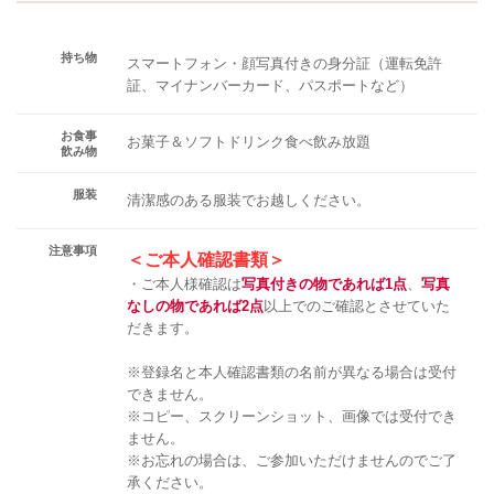
持ち物
スマートフォン・顔写真付きの身分証（運転免許
証、マイナンバーカード、パスポートなど）
お食事
お菓子＆ソフトドリンク食べ飲み放題
飲み物
服装
清潔感のある服装でお越しください。
注意事項
＜ご本人確認書類＞
・ご本人様確認は
写真付きの物であれば1点
、
写真
なしの物であれば2点
以上でのご確認とさせていた
だきます。
※登録名と本人確認書類の名前が異なる場合は受付
できません。
※コピー、スクリーンショット、画像では受付でき
ません。
※お忘れの場合は、ご参加いただけませんのでご了
承ください。