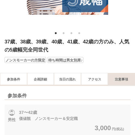
1
2
3
4
37歳、38歳、39歳、40歳、41歳、42歳の方のみ、人気
の5歳幅完全同世代
ノンスモーカーの方限定
待ち時間は男女別席♪
参加条件
企画詳細
当日の流れ
アクセス
注意事項
参加条件
37〜42歳
価値観 ノンスモーカー＆安定職
男性
3,000
円(税込)