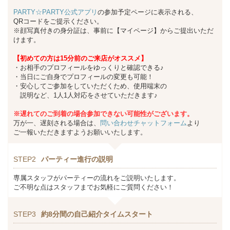
PARTY☆PARTY公式アプリ
の参加予定ページに表示される、
QRコードをご提示ください。
※顔写真付きの身分証は、事前に【マイページ】からご提出いただ
けます。
【初めての方は15分前のご来店がオススメ】
・お相手のプロフィールをゆっくりと確認できる♪
・当日にご自身でプロフィールの変更も可能！
・安心してご参加をしていただくため、使用端末の
説明など、1人1人対応をさせていただきます♪
※遅れてのご到着の場合参加できない可能性がございます。
万が一、遅刻される場合は、
問い合わせチャットフォーム
より
ご一報いただきますようお願いいたします。
STEP2
パーティー進行の説明
専属スタッフがパーティーの流れをご説明いたします。
ご不明な点はスタッフまでお気軽にご質問ください！
STEP3
約8分間の自己紹介タイムスタート