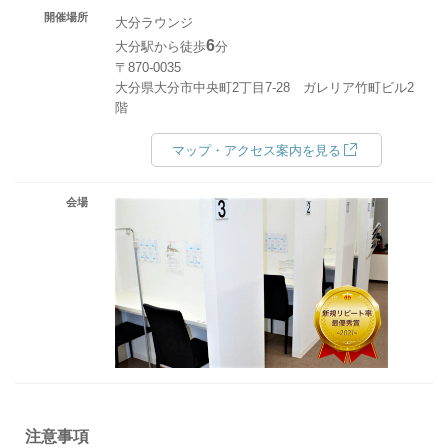
開催場所
大分ラウンジ
6
大分駅から徒歩
分
〒870-0035
大分県大分市中央町2丁目7-28 ガレリア竹町ビル2
階
マップ・アクセス案内を見る
会場
注意事項