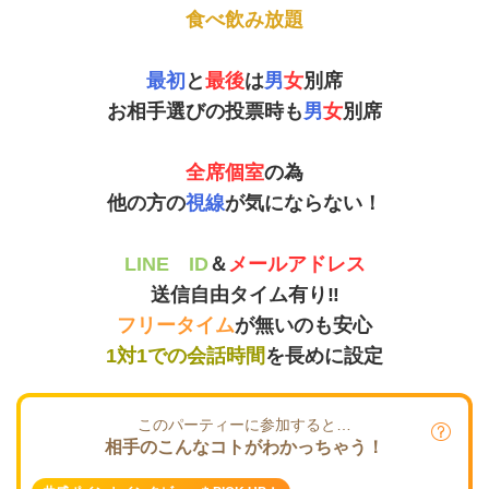
食べ飲み放題
最初
と
最後
は
男
女
別席
お相手選びの投票時も
男
女
別席
全席個室
の為
他の方の
視線
が気にならない！
LINE ID
＆
メールアドレス
送信自由タイム有り‼
フリータイム
が無いのも安心
1対1での会話時間
を長めに設定
このパーティーに参加すると…
相手のこんなコトがわかっちゃう！