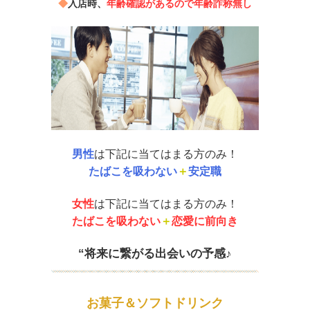
◆
入店時、
年齢確認があるので年齢詐称無し
男性
は下記に当てはまる方のみ！
たばこを吸わない
＋
安定職
女性
は下記に当てはまる方のみ！
たばこを吸わない
＋
恋愛に前向き
“将来に繋がる出会いの予感♪
お菓子＆ソフトドリンク