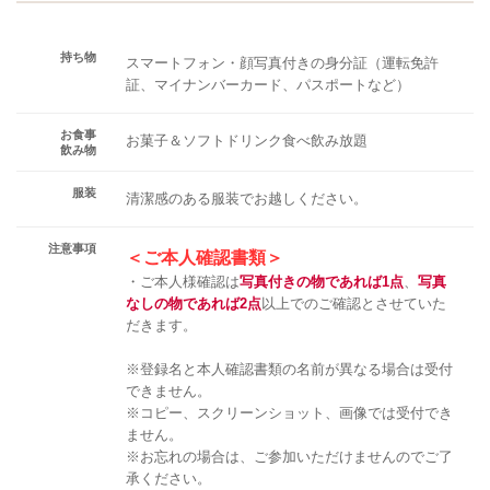
持ち物
スマートフォン・顔写真付きの身分証（運転免許
証、マイナンバーカード、パスポートなど）
お食事
お菓子＆ソフトドリンク食べ飲み放題
飲み物
服装
清潔感のある服装でお越しください。
注意事項
＜ご本人確認書類＞
・ご本人様確認は
写真付きの物であれば1点
、
写真
なしの物であれば2点
以上でのご確認とさせていた
だきます。
※登録名と本人確認書類の名前が異なる場合は受付
できません。
※コピー、スクリーンショット、画像では受付でき
ません。
※お忘れの場合は、ご参加いただけませんのでご了
承ください。