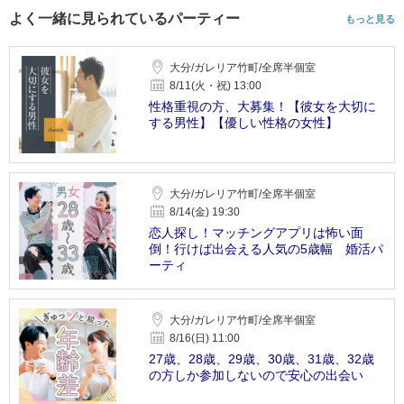
よく一緒に見られているパーティー
もっと見る
大分/ガレリア竹町/全席半個室
8/11(火・祝) 13:00
性格重視の方、大募集！【彼女を大切に
する男性】【優しい性格の女性】
大分/ガレリア竹町/全席半個室
8/14(金) 19:30
恋人探し！マッチングアプリは怖い面
倒！行けば出会える人気の5歳幅 婚活パ
ーティ
大分/ガレリア竹町/全席半個室
8/16(日) 11:00
27歳、28歳、29歳、30歳、31歳、32歳
の方しか参加しないので安心の出会い