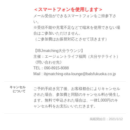
＜スマートフォンを使用します＞
メール受信ができるスマートフォンをご持参下さ
い。
※受信不能や充電不足などで端末を使用できない場
合はご参加いただけません。
（ご参加費はお振替対応とさせて頂きます）
【IBJmatching大分ラウンジ】
主催：エージェントライフ福岡（大分サテライト）
《問い合わせ先》
TEL：090-8915-8088
Mail : ibjmatching-oita-lounge@balsfukuoka.co.jp
キャンセル
ご予約手続き完了後、お客様都合によりキャンセル
について
された場合、参加費と同額のキャンセル料が発生し
ます。無料で申込された場合は、一律1,000円のキ
ャンセル料をお支払いいただきます。
掲載開始日：2021/1/12