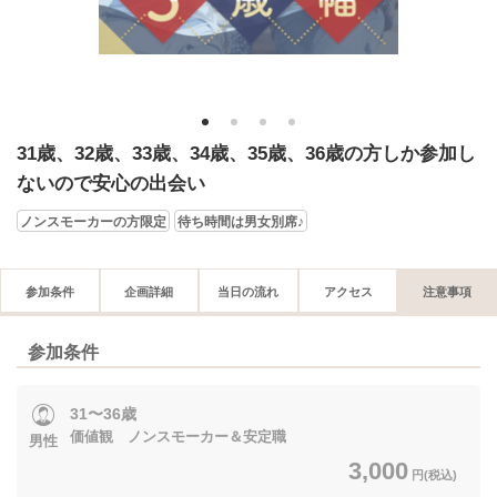
1
2
3
4
31歳、32歳、33歳、34歳、35歳、36歳の方しか参加し
ないので安心の出会い
ノンスモーカーの方限定
待ち時間は男女別席♪
参加条件
企画詳細
当日の流れ
アクセス
注意事項
参加条件
31〜36歳
価値観 ノンスモーカー＆安定職
男性
3,000
円(税込)