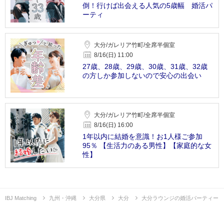
倒！行けば出会える人気の5歳幅 婚活パ
ーティ
大分/ガレリア竹町/全席半個室
8/16(日) 11:00
27歳、28歳、29歳、30歳、31歳、32歳
の方しか参加しないので安心の出会い
大分/ガレリア竹町/全席半個室
8/16(日) 16:00
1年以内に結婚を意識！お1人様ご参加
95％ 【生活力のある男性】【家庭的な女
性】
IBJ Matching
九州・沖縄
大分県
大分
大分ラウンジの婚活パーティー