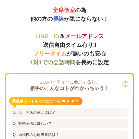
全席個室
の為
他の方の
視線
が気にならない！
LINE ID
＆
メールアドレス
送信自由タイム有り‼
フリータイム
が無いのも安心
1対1での会話時間
を長めに設定
このパーティーに参加すると…
相手のこんなコトがわかっちゃう！
共感ポイントインタビューをPICK UP！
ボーナスの使い道は？
将来子供はほしい？
結婚後のお財布事情は？