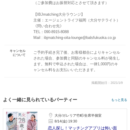
（ご参加費はお振替対応とさせて頂きます）
【IBJmatching大分ラウンジ】
主催：エージェントライフ福岡（大分サテライト）
《問い合わせ先》
TEL：090-8915-8088
Mail : ibjmatching-oita-lounge@balsfukuoka.co.jp
キャンセル
ご予約手続き完了後、お客様都合によりキャンセル
について
された場合、参加費と同額のキャンセル料が発生し
ます。無料で申込された場合は、一律1,000円のキ
ャンセル料をお支払いいただきます。
掲載開始日：2021/1/9
よく一緒に見られているパーティー
もっと見る
大分/ガレリア竹町/全席半個室
8/14(金) 19:30
恋人探し！マッチングアプリは怖い面