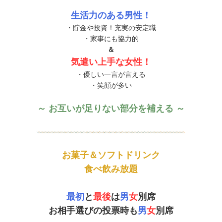
生活力のある男性！
・貯金や投資！充実の安定職
・家事にも協力的
＆
気遣い上手な女性！
・優しい一言が言える
・笑顔が多い
～ お互いが足りない部分を補える ～
お菓子＆ソフトドリンク
食べ飲み放題
最初
と
最後
は
男
女
別席
お相手選びの投票時も
男
女
別席