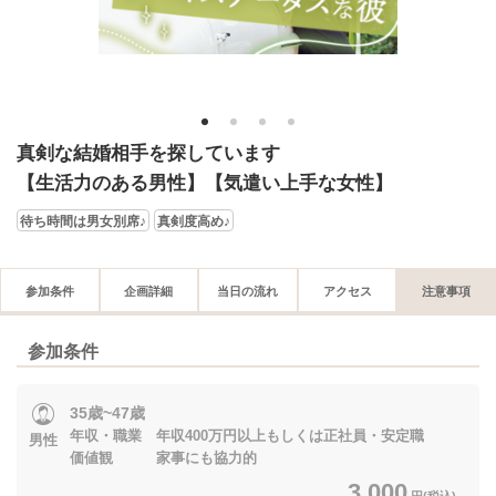
1
2
3
4
真剣な結婚相手を探しています
【生活力のある男性】【気遣い上手な女性】
待ち時間は男女別席♪
真剣度高め♪
参加条件
企画詳細
当日の流れ
アクセス
注意事項
参加条件
35歳~47歳
年収・職業 年収400万円以上もしくは正社員・安定職
男性
価値観 家事にも協力的
3,000
円(税込)