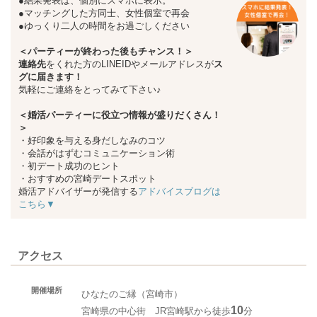
●結果発表は、個別にスマホに表示。
●マッチングした方同士、女性個室で再会
●ゆっくり二人の時間をお過ごしください
＜パーティーが終わった後もチャンス！＞
連絡先
をくれた方のLINEIDやメールアドレスが
ス
グに届きます！
気軽にご連絡をとってみて下さい♪
＜婚活パーティーに役立つ情報が盛りだくさん！
＞
・好印象を与える身だしなみのコツ
・会話がはずむコミュニケーション術
・初デート成功のヒント
・おすすめの宮崎デートスポット
婚活アドバイザーが発信する
アドバイスブログは
こちら▼
アクセス
開催場所
ひなたのご縁（宮崎市）
10
宮崎県の中心街 JR宮崎駅から徒歩
分