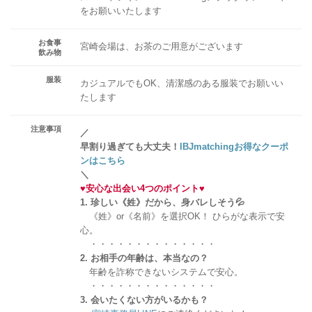
をお願いいたします
お食事
宮崎会場は、お茶のご用意がございます
飲み物
服装
カジュアルでもOK、清潔感のある服装でお願いい
たします
注意事項
／
早割り過ぎても大丈夫！
IBJmatchingお得なクーポ
ンはこちら
＼
♥
安心な出会い4つのポイント
♥
1. 珍しい《姓》だから、身バレしそう💦
《姓》or《名前》を選択OK！ ひらがな表示で安
心。
・・・・・・・・・・・・・・
2. お相手の年齢は、本当なの？
年齢を詐称できないシステムで安心。
・・・・・・・・・・・・・・
3. 会いたくない方がいるかも？