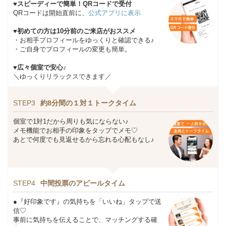
♥スピーディーで簡単！QRコードで受付
QRコードは開始直前に、
公式アプリに表示
♥初めての方は10分前のご来店がおススメ
・お相手プロフィールをゆっくりと確認できる♪
・ご自身でプロフィールの変更も簡単。
♥広々個室で安心♪
＼ゆっくりリラックスできます／
STEP3
約8分間の１対１トークタイム
個室で1対1だから周りも気にならない♪
メモ機能でお相手の印象をタップでメモ♡
あとで何度でも見返せるから忘れる心配もなし♪
STEP4
中間投票のアピールタイム
●『好印象です』の気持ちを「いいね」タップで送
信♡
事前に気持ちを伝えることで、マッチングする確