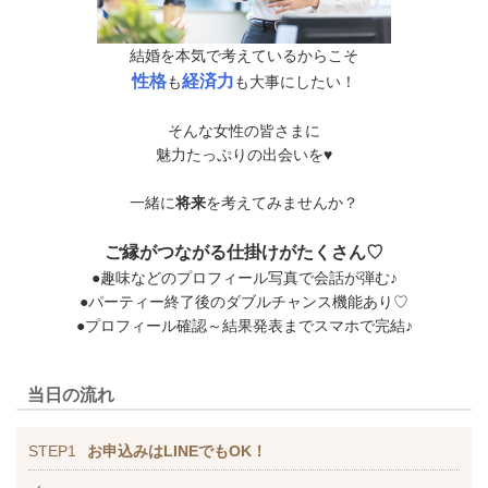
結婚を本気で考えているからこそ
性格
経済力
も
も大事にしたい！
そんな女性の皆さまに
魅力たっぷりの出会いを♥
一緒に
将来
を考えてみませんか？
ご縁がつながる仕掛けがたくさん♡
●趣味などのプロフィール写真で会話が弾む♪
●パーティー終了後のダブルチャンス機能あり♡
●プロフィール確認～結果発表までスマホで完結♪
当日の流れ
STEP1
お申込みはLINEでもOK！