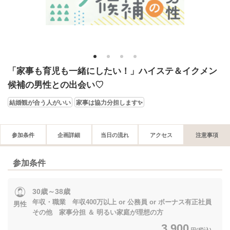
1
2
3
4
「家事も育児も一緒にしたい！」ハイステ＆イクメン
候補の男性との出会い♡
結婚観が合う人がいい
家事は協力分担します✨
参加条件
企画詳細
当日の流れ
アクセス
注意事項
参加条件
30歳～38歳
年収・職業 年収400万以上 or 公務員 or ボーナス有正社員
男性
その他 家事分担 ＆ 明るい家庭が理想の方
3,900
円(税込)