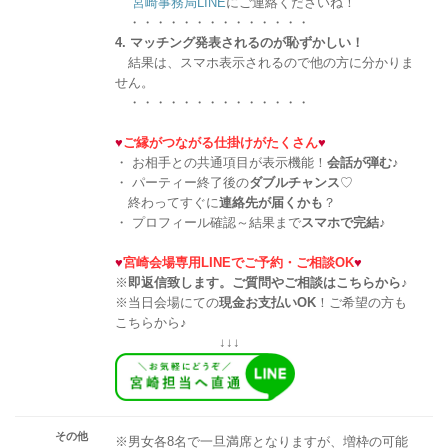
宮崎事務局LINE
にご連絡くださいね！
・・・・・・・・・・・・・・
4. マッチング発表されるのが恥ずかしい！
結果は、スマホ表示されるので他の方に分かりま
せん。
・・・・・・・・・・・・・・
♥
ご縁がつながる仕掛けがたくさん
♥
・ お相手との共通項目が表示機能！
会話が弾む
♪
・ パーティー終了後の
ダブルチャンス
♡
終わってすぐに
連絡先が届くかも
？
・ プロフィール確認～結果まで
スマホで完結
♪
♥
宮崎会場専用LINEでご予約・ご相談OK
♥
※
即返信致します。ご質問やご相談はこちらから♪
※当日会場にての
現金お支払いOK
！ご希望の方も
こちらから♪
↓↓↓
その他
※男女各8名で一旦満席となりますが、増枠の可能