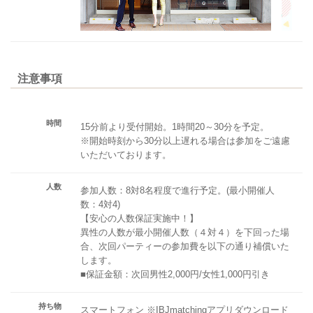
注意事項
時間
15分前より受付開始。1時間20～30分を予定。
※開始時刻から30分以上遅れる場合は参加をご遠慮
いただいております。
人数
参加人数：8対8名程度で進行予定。(最小開催人
数：4対4)
【安心の人数保証実施中！】
異性の人数が最小開催人数（４対４）を下回った場
合、次回パーティーの参加費を以下の通り補償いた
します。
■保証金額：次回男性2,000円/女性1,000円引き
持ち物
スマートフォン ※IBJmatchingアプリダウンロード