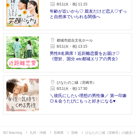
8/11(火・祝) 11:15
年齢が近いから♡ 親友だけど恋人♡ずっ
と自然体でいられる関係へ
都城市総合文化ホール
8/11(火・祝) 13:15
男性8名満席！近距離恋愛をお届け♡
《曽於、国分.etc都城エリアの男女》
ひなたのご縁（宮崎市）
8/11(火・祝) 17:30
＼彼氏にしたい理想の男性像／ 第一印象
◎＆会うたびにもっと好きになる♥
IBJ Matching
九州・沖縄
宮崎県
宮崎
ひなたのご縁（宮崎市）の婚活パ