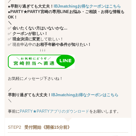
／
●早割り過ぎても大丈夫！
IBJmatchingお得なクーポンはこちら
●PARTY★PARTY宮崎の専用LINEお悩み・ご相談・お得な情報も
OK！
＼
✅
会いたくない方はいないかな...
✅
クーポンが欲しい！
✅
現金決済に変更
して欲しい！
✅
現在申込中の
お相手年齢や条件が知りたい！
↓↓↓
お気軽にメッセージ下さいね！
／
早割り過ぎても大丈夫！
IBJmatchingお得なクーポンはこちら
＼
事前に
PARTY★PARTYアプリのダウンロード
をお願いします。
STEP2
受付開始《開催15分前》