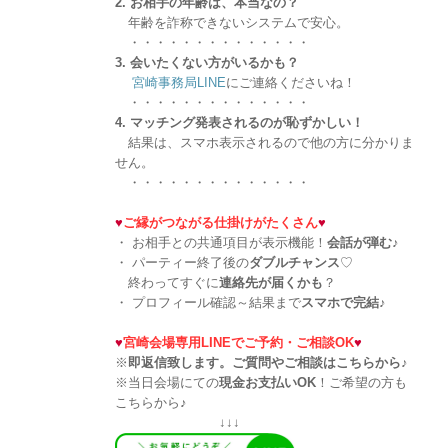
2. お相手の年齢は、本当なの？
年齢を詐称できないシステムで安心。
・・・・・・・・・・・・・・
3. 会いたくない方がいるかも？
宮崎事務局LINE
にご連絡くださいね！
・・・・・・・・・・・・・・
4. マッチング発表されるのが恥ずかしい！
結果は、スマホ表示されるので他の方に分かりま
せん。
・・・・・・・・・・・・・・
♥
ご縁がつながる仕掛けがたくさん
♥
・ お相手との共通項目が表示機能！
会話が弾む
♪
・ パーティー終了後の
ダブルチャンス
♡
終わってすぐに
連絡先が届くかも
？
・ プロフィール確認～結果まで
スマホで完結
♪
♥
宮崎会場専用LINEでご予約・ご相談OK
♥
※
即返信致します。ご質問やご相談はこちらから♪
※当日会場にての
現金お支払いOK
！ご希望の方も
こちらから♪
↓↓↓