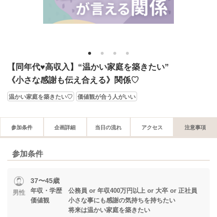
1
2
3
4
【同年代♥高収入】“温かい家庭を築きたい”
《小さな感謝も伝え合える》関係♡
温かい家庭を築きたい♡
価値観が合う人がいい
参加条件
企画詳細
当日の流れ
アクセス
注意事項
参加条件
37〜45歳
年収・学歴 公務員 or 年収400万円以上 or 大卒 or 正社員
男性
価値観 小さな事にも感謝の気持ちを持ちたい
将来は温かい家庭を築きたい