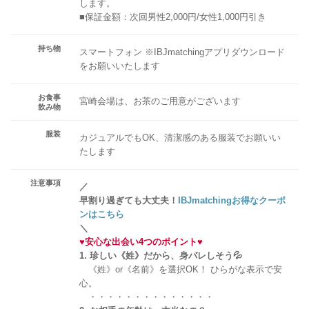
します。
■保証金額：次回男性2,000円/女性1,000円引き
持ち物
スマートフォン ※IBJmatchingアプリダウンロード
をお願いいたします
お食事
宮崎会場は、お茶のご用意がございます
飲み物
服装
カジュアルでもOK、清潔感のある服装でお願いい
たします
注意事項
／
早割り過ぎても大丈夫！
IBJmatchingお得なクーポ
ンはこちら
＼
♥
安心な出会い4つのポイント
♥
1. 珍しい《姓》だから、身バレしそう💦
《姓》or《名前》を選択OK！ ひらがな表示で安
心。
・・・・・・・・・・・・・・