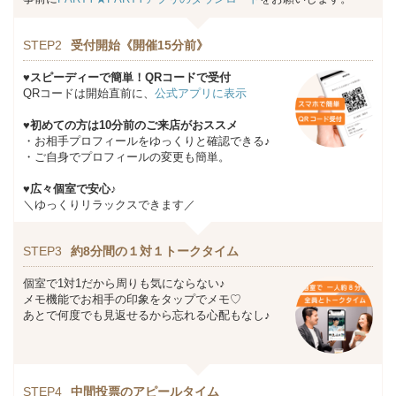
STEP2
受付開始《開催15分前》
♥スピーディーで簡単！QRコードで受付
QRコードは開始直前に、
公式アプリに表示
♥初めての方は10分前のご来店がおススメ
・お相手プロフィールをゆっくりと確認できる♪
・ご自身でプロフィールの変更も簡単。
♥広々個室で安心♪
＼ゆっくりリラックスできます／
STEP3
約8分間の１対１トークタイム
個室で1対1だから周りも気にならない♪
メモ機能でお相手の印象をタップでメモ♡
あとで何度でも見返せるから忘れる心配もなし♪
STEP4
中間投票のアピールタイム