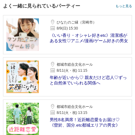
よく一緒に見られているパーティー
もっと見る
ひなたのご縁（宮崎市）
8/9(日) 15:30
《いい香り・オシャレ好きetc》清潔感が
ある女性♡アニメ/漫画/ゲーム好きの男女
都城市総合文化ホール
8/11(火・祝) 11:15
年齢が近いから♡ 親友だけど恋人♡ずっ
と自然体でいられる関係へ
都城市総合文化ホール
8/11(火・祝) 13:15
男性8名満席！近距離恋愛をお届け♡
《曽於、国分.etc都城エリアの男女》