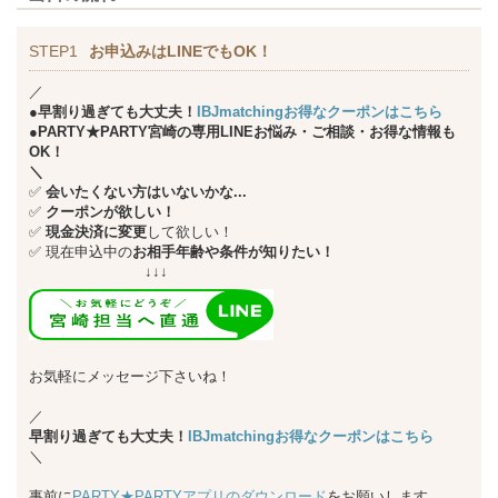
STEP1
お申込みはLINEでもOK！
／
●早割り過ぎても大丈夫！
IBJmatchingお得なクーポンはこちら
●PARTY★PARTY宮崎の専用LINEお悩み・ご相談・お得な情報も
OK！
＼
✅
会いたくない方はいないかな...
✅
クーポンが欲しい！
✅
現金決済に変更
して欲しい！
✅
現在申込中の
お相手年齢や条件が知りたい！
↓↓↓
お気軽にメッセージ下さいね！
／
早割り過ぎても大丈夫！
IBJmatchingお得なクーポンはこちら
＼
事前に
PARTY★PARTYアプリのダウンロード
をお願いします。