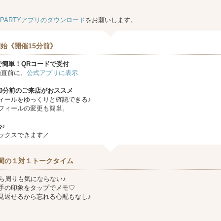
★PARTYアプリのダウンロード
をお願いします。
始《開催15分前》
で簡単！QRコードで受付
始直前に、
公式アプリに表示
10分前のご来店がおススメ
ィールをゆっくりと確認できる♪
フィールの変更も簡単。
♪
ックスできます／
間の１対１トークタイム
から周りも気にならない♪
手の印象をタップでメモ♡
見返せるから忘れる心配もなし♪