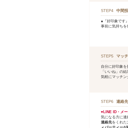
STEP4
中間
●『好印象です
事前に気持ちを
STEP5
マッ
自分に好印象を
「いいね」の結
気軽にマッチン
STEP6
連絡
♥LINE ID・
気になる方に連
連絡先
をくれた
＜パーティーが