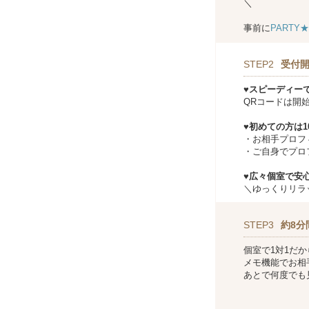
＼
事前に
PARTY
STEP2
受付開
♥スピーディー
QRコードは開
♥初めての方は
・お相手プロフ
・ご自身でプロ
♥広々個室で安心
＼ゆっくりリラ
STEP3
約8分
個室で1対1だ
メモ機能でお相
あとで何度でも