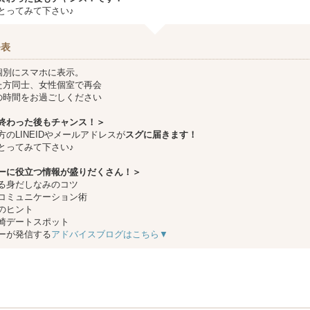
とってみて下さい♪
発表
個別にスマホに表示。
た方同士、女性個室で再会
の時間をお過ごしください
終わった後もチャンス！＞
方のLINEIDやメールアドレスが
スグに届きます！
とってみて下さい♪
ーに役立つ情報が盛りだくさん！＞
る身だしなみのコツ
コミュニケーション術
のヒント
崎デートスポット
ーが発信する
アドバイスブログはこちら▼