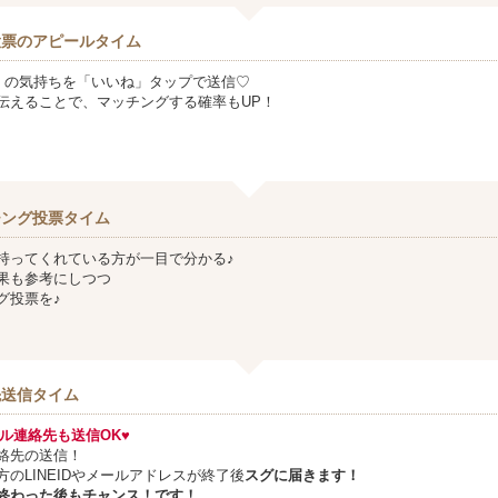
投票のアピールタイム
』の気持ちを「いいね」タップで送信♡
伝えることで、マッチングする確率もUP！
チング投票タイム
持ってくれている方が一目で分かる♪
果も参考にしつつ
グ投票を♪
先送信タイム
メール連絡先も送信OK♥
絡先の送信！
方のLINEIDやメールアドレスが終了後
スグに届きます！
終わった後もチャンス！です！