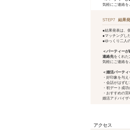
気軽にご連絡を
STEP7
結果
●結果発表は、
●マッチングし
●ゆっくり二人
＜パーティーが
連絡先
をくれた
気軽にご連絡を
＜婚活パーティ
・好印象を与え
・会話がはずむ
・初デート成功
・おすすめの宮
婚活アドバイザ
アクセス