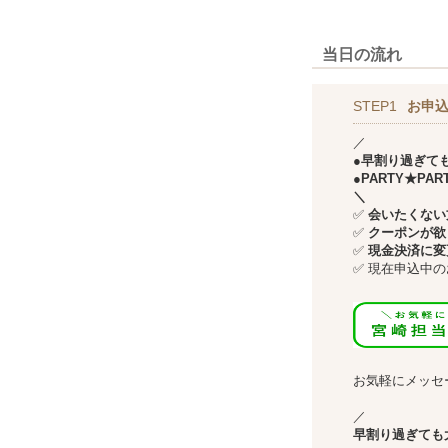
当日の流れ
STEP1
お申込
／
●早割り過ぎて
●PARTY★P
＼
✅
会いたくない方
✅
クーポンが欲
✅
現金決済に変
✅
現在申込中の
↓↓
お気軽にメッセ
／
早割り過ぎても