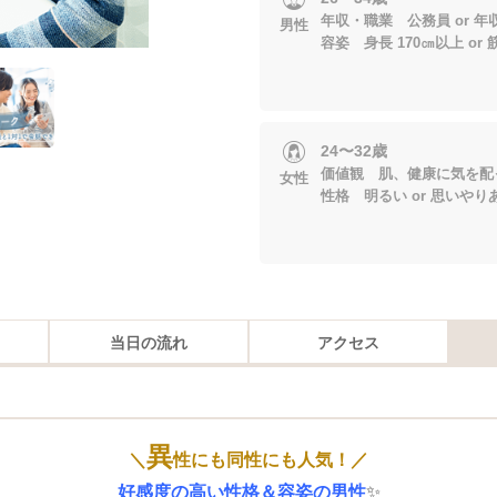
年収・職業 公務員 or 年収4
男性
容姿 身長 170㎝以上 or
24〜32歳
価値観 肌、健康に気を配
女性
性格 明るい or 思いやり
当日の流れ
アクセス
異
＼
性にも同性にも人気！／
好感度の高い性格＆容姿の男性
✨