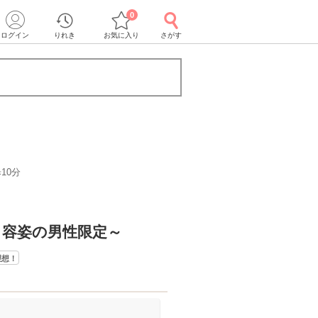
0
ログイン
りれき
お気に入り
さがす
10分
＆容姿の男性限定～
理想！