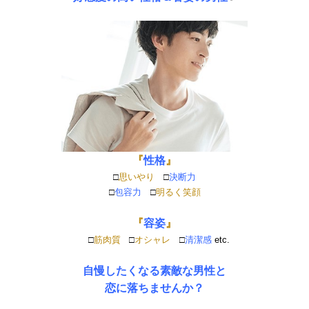
『
性格
』
□
思いやり
□
決断力
□
包容力
□
明るく笑顔
『
容姿
』
□
筋肉質
□
オシャレ
□
清潔感
etc.
自慢したくなる素敵な男性と
恋に落ちませんか？