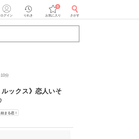
0
ログイン
りれき
お気に入り
さがす
10分
・ルックス》恋人いそ
♡
ら始まる恋！