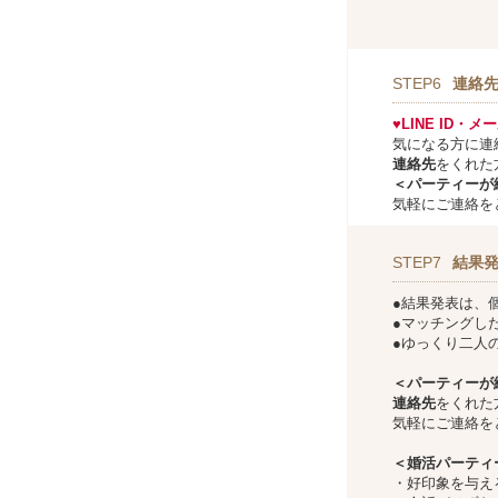
STEP6
連絡
♥LINE ID・
気になる方に連
連絡先
をくれた
＜パーティーが
気軽にご連絡を
STEP7
結果
●結果発表は、
●マッチングし
●ゆっくり二人
＜パーティーが
連絡先
をくれた
気軽にご連絡を
＜婚活パーティ
・好印象を与え