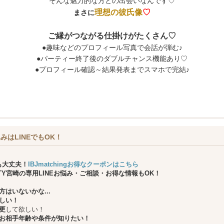
そんな魅力的な方との出会いなんです♡
理想の彼氏像
♡
まさに
ご縁がつながる仕掛けがたくさん♡
●趣味などのプロフィール写真で会話が弾む♪
●パーティー終了後のダブルチャンス機能あり♡
●プロフィール確認～結果発表までスマホで完結♪
みはLINEでもOK！
も大丈夫！
IBJmatchingお得なクーポンはこちら
ARTY宮崎の専用LINEお悩み・ご相談・お得な情報もOK！
はいないかな...
しい！
更
して欲しい！
お相手年齢や条件が知りたい！