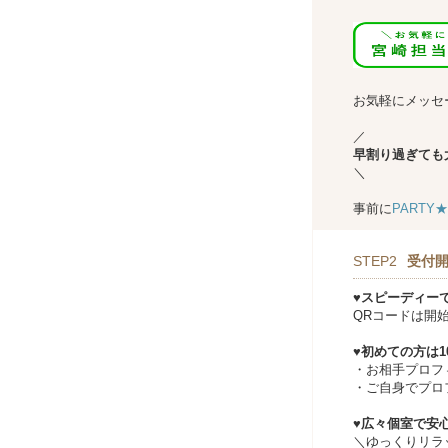
↓↓
お気軽にメッセ
／
早割り過ぎても
＼
事前に
PARTY
STEP2
受付開
♥スピーディー
QRコードは開
♥初めての方は
・お相手プロフ
・ご自身でプロ
♥広々個室で安心
＼ゆっくりリラ