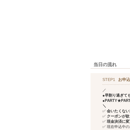
当日の流れ
STEP1
お申込
／
●早割り過ぎて
●PARTY★P
＼
✅
会いたくない方
✅
クーポンが欲
✅
現金決済に変
✅
現在申込中の