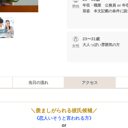
年収・職業 公務員 or 年収4
男性
容姿 本文記載の条件に該
23〜31歳
大人っぽい雰囲気の方
女性
当日の流れ
アクセス
＼羨ましがられる彼氏候補／
《恋人いそうと言われる方》
or