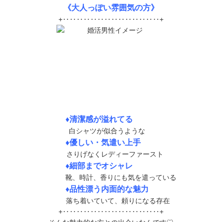
《大人っぽい雰囲気の方》
+‥‥‥‥‥‥‥‥‥‥‥‥‥‥+
♦清潔感が溢れてる
白シャツが似合うような
♦優しい・気遣い上手
さりげなくレディーファースト
♦細部までオシャレ
靴、時計、香りにも気を遣っている
♦品性漂う内面的な魅力
落ち着いていて、頼りになる存在
+‥‥‥‥‥‥‥‥‥‥‥‥‥‥+