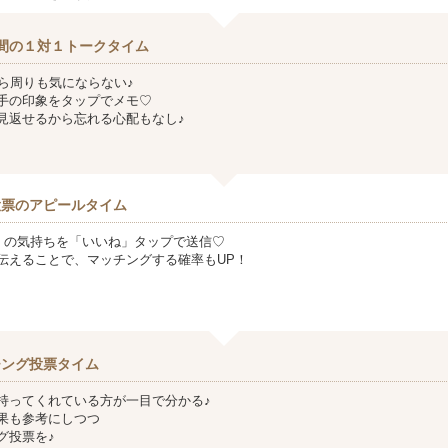
間の１対１トークタイム
から周りも気にならない♪
手の印象をタップでメモ♡
見返せるから忘れる心配もなし♪
投票のアピールタイム
』の気持ちを「いいね」タップで送信♡
伝えることで、マッチングする確率もUP！
チング投票タイム
持ってくれている方が一目で分かる♪
果も参考にしつつ
グ投票を♪