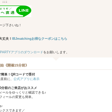
↓
ージ下さいね！
大丈夫！
IBJmatchingお得なクーポンはこちら
★PARTYアプリのダウンロード
をお願いします。
始《開催15分前》
で簡単！QRコードで受付
始直前に、
公式アプリに表示
10分前のご来店がおススメ
ィールをゆっくりと確認できる♪
フィールの変更も簡単。
♪
ックスできます／