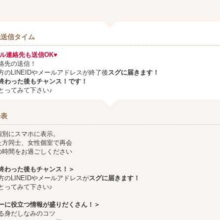
先送信タイム
メール連絡先も送信OK♥
絡先の送信！
方のLINEIDやメールアドレスが終了後
スグに届きます！
終わった後もチャンス！です！
とってみて下さい♪
発表
個別にスマホに表示。
た方同士、女性個室で再会
の時間をお過ごしください
終わった後もチャンス！＞
方のLINEIDやメールアドレスが
スグに届きます！
とってみて下さい♪
ーに役立つ情報が盛りだくさん！＞
る身だしなみのコツ