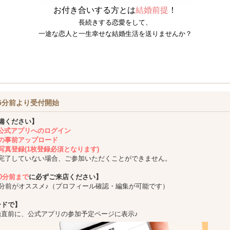
お付き合いする方とは
結婚前提
！
長続きする恋愛をして、
一途な恋人と一生幸せな結婚生活を送りませんか？
5分前より受付開始
備ください】
ing公式アプリへのログイン
の事前アップロード
写真登録(1枚登録必須となります)
完了していない場合、ご参加いただくことができません。
10分前まで
に必ずご来店ください】
5分前がオススメ♪（プロフィール確認・編集が可能です）
ードで】
始直前に、公式アプリの参加予定ページに表示♪