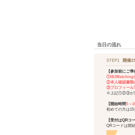
当日の流れ
STEP1
開催1
【参加前にご準
①IBJMatch
②本人確認書類
③プロフィール
※上記①②③が
【開始時間
5～
初めての方は1
【受付はQRコ
QRコードは開