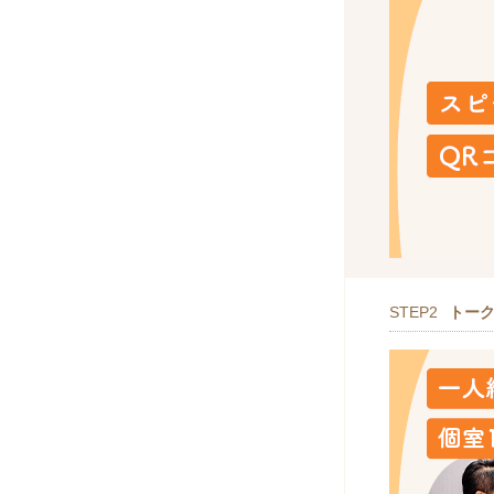
STEP2
トー