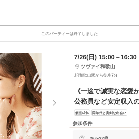
このパーティーは終了しました
7/26(日) 15:00～16:30
ツヴァイ和歌山
JR和歌山駅から徒歩7分
《一途で誠実な恋愛
公務員など安定収入
個室6対6
同年代と真剣な出会い
参加条件
26〜32歳