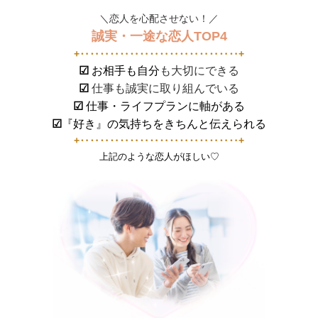
＼恋人を心配させない！／
誠実・一途な恋人TOP4
+‥‥‥‥‥‥‥‥‥‥‥‥‥‥‥‥+
☑
お相手も自分
も大切にできる
☑
仕事も誠実に取り組んでいる
☑
仕事・ライフプランに軸がある
☑
『好き』の気持ちをきちんと伝えられる
+‥‥‥‥‥‥‥‥‥‥‥‥‥‥‥‥+
上記のような恋人がほしい♡