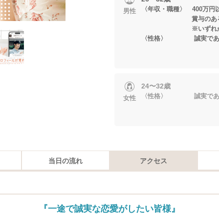
〈年収・職種〉 400万円
男性
賞与のある正
※いずれかに当
〈性格〉 誠実である
24〜32歳
〈性格〉 誠実である
女性
当日の流れ
アクセス
『一途で誠実な恋愛がしたい皆様』