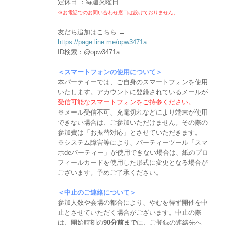
定休日 ：毎週火曜日
※お電話でのお問い合わせ窓口は設けておりません。
友だち追加はこちら →
https://page.line.me/opw3471a
ID検索：@opw3471a
＜スマートフォンの使用について＞
本パーティーでは、ご自身のスマートフォンを使用
いたします。アカウントに登録されているメールが
受信可能なスマートフォンをご持参ください。
※メール受信不可、充電切れなどにより端末が使用
できない場合は、ご参加いただけません。その際の
参加費は「お振替対応」とさせていただきます。
※システム障害等により、パーティーツール「スマ
ホdeパーティー」が使用できない場合は、紙のプロ
フィールカードを使用した形式に変更となる場合が
ございます。予めご了承ください。
＜中止のご連絡について＞
参加人数や会場の都合により、やむを得ず開催を中
止とさせていただく場合がございます。中止の際
は、開始時刻の
90分前まで
に、ご登録の連絡先へ