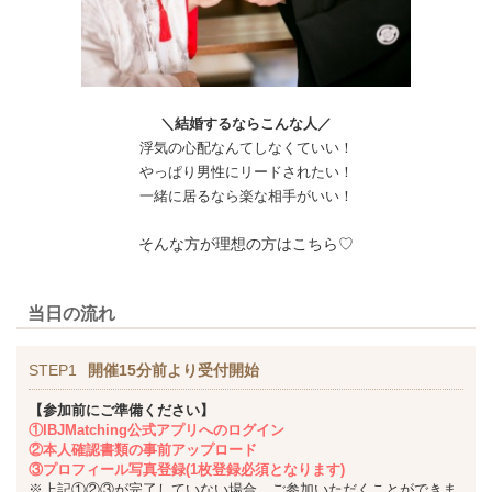
＼結婚するならこんな人／
浮気の心配なんてしなくていい！
やっぱり男性にリードされたい！
一緒に居るなら楽な相手がいい！
そんな方が理想の方はこちら♡
当日の流れ
STEP1
開催15分前より受付開始
【参加前にご準備ください】
①IBJMatching公式アプリへのログイン
②本人確認書類の事前アップロード
③プロフィール写真登録(1枚登録必須となります)
※上記①②③が完了していない場合、ご参加いただくことができま