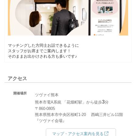
マッチングした方同士お話できるように
スタッフがお席までご案内します！
そのままお出かけされる方も多いです♪
アクセス
開催場所
ツヴァイ熊本
3
熊本市電A系統 「花畑町駅」から徒歩
分
〒860-0805
熊本県熊本市中央区桜町1-20 西嶋三井ビル11階
『ツヴァイ会場』
マップ・アクセス案内を見る