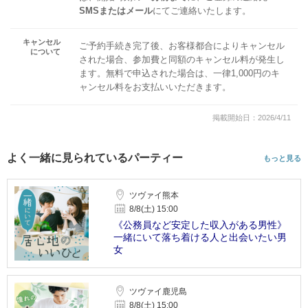
SMSまたはメール
にてご連絡いたします。
キャンセル
ご予約手続き完了後、お客様都合によりキャンセル
について
された場合、参加費と同額のキャンセル料が発生し
ます。無料で申込された場合は、一律1,000円のキ
ャンセル料をお支払いいただきます。
掲載開始日：2026/4/11
よく一緒に見られているパーティー
もっと見る
ツヴァイ熊本
8/8(土) 15:00
《公務員など安定した収入がある男性》
一緒にいて落ち着ける人と出会いたい男
女
ツヴァイ鹿児島
8/8(土) 15:00