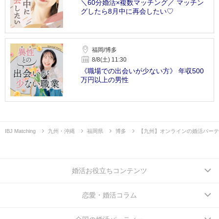
＼60分婚活×複数マッチング／ マッチン
グしたら8月中に再会したい♡
福岡/博多
8/8(土) 11:30
《職場での出会いが少ない方》 年収500
万円以上の男性
IBJ Matching
九州・沖縄
福岡県
博多
【九州】オンラインの婚活パーテ
婚活お役立ちコンテンツ
恋愛・婚活コラム