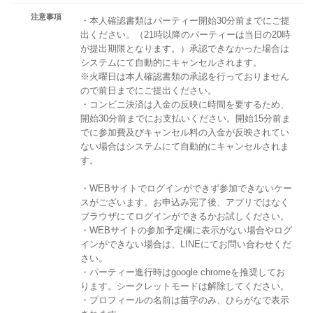
注意事項
・本人確認書類はパーティー開始30分前までにご提
出ください。（21時以降のパーティーは当日の20時
が提出期限となります。）承認できなかった場合は
システムにて自動的にキャンセルされます。
※火曜日は本人確認書類の承認を行っておりません
ので前日までにご提出ください。
・コンビニ決済は入金の反映に時間を要するため、
開始30分前までにお支払いください。開始15分前ま
でに参加費及びキャンセル料の入金が反映されてい
ない場合はシステムにて自動的にキャンセルされま
す。
・WEBサイトでログインができず参加できないケー
スがございます。お申込み完了後、アプリではなく
ブラウザにてログインができるかお試しください。
・WEBサイトの参加予定欄に表示がない場合やログ
インができない場合は、LINEにてお問い合わせくだ
さい。
・パーティー進行時はgoogle chromeを推奨してお
ります。シークレットモードは解除してください。
・プロフィールの名前は苗字のみ、ひらがなで表示