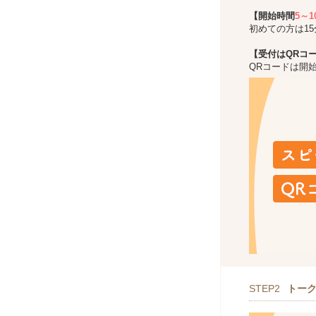
【開始時間
5～
初めての方は1
【受付はQRコ
QRコードは開
STEP2
トー