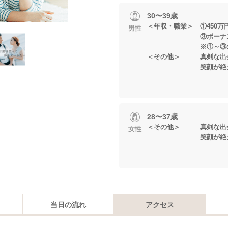
30〜39歳
＜年収・職業＞ ①450万
男性
③ボーナスあり
※①～③のいずれ
＜その他＞ 真剣な出会
笑顔が絶えない
28〜37歳
＜その他＞ 真剣な出会
女性
笑顔が絶えない
当日の流れ
アクセス