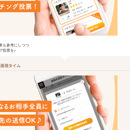
果も参考にしつつ
グ投票を♪
先送信タイム