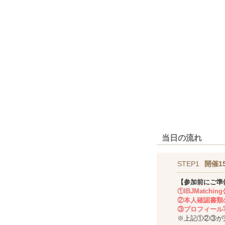
当日の流れ
STEP1
開催1
【参加前にご準
①IBJMatch
②本人確認書類
③プロフィール
※上記①②③が