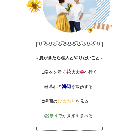
- 夏がきたら恋人とやりたいこと -
花
□浴衣を着て
火大会
へ行く
海
□日暮れの
辺
を散歩する
ひ
□満開の
まわり
を見る
お
□
祭り
でかき氷を食べる