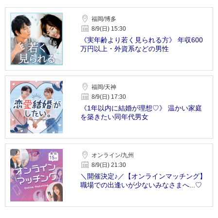
福岡/博多
8/9(日) 15:30
《実年齢より若く見られる方》 年収600
万円以上・外資系などの男性
福岡/天神
8/9(日) 17:30
《1年以内に結婚が理想♡》 温かい家庭
を築きたい同年代男女
オンライン/九州
8/9(日) 21:30
＼開催決定♪／【オンラインマッチング】
職場での出逢いが少ないみなさまへ...♡