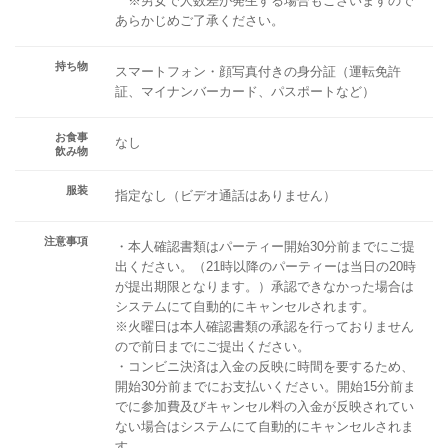
※男女で人数差が発生する場合もございますので
あらかじめご了承ください。
持ち物
スマートフォン・顔写真付きの身分証（運転免許
証、マイナンバーカード、パスポートなど）
お食事
なし
飲み物
服装
指定なし（ビデオ通話はありません）
注意事項
・本人確認書類はパーティー開始30分前までにご提
出ください。（21時以降のパーティーは当日の20時
が提出期限となります。）承認できなかった場合は
システムにて自動的にキャンセルされます。
※火曜日は本人確認書類の承認を行っておりません
ので前日までにご提出ください。
・コンビニ決済は入金の反映に時間を要するため、
開始30分前までにお支払いください。開始15分前ま
でに参加費及びキャンセル料の入金が反映されてい
ない場合はシステムにて自動的にキャンセルされま
す。