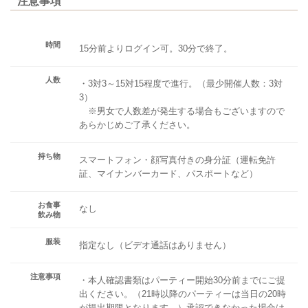
注意事項
時間
15分前よりログイン可。30分で終了。
人数
・3対3～15対15程度で進行。（最少開催人数：3対
3）
※男女で人数差が発生する場合もございますので
あらかじめご了承ください。
持ち物
スマートフォン・顔写真付きの身分証（運転免許
証、マイナンバーカード、パスポートなど）
お食事
なし
飲み物
服装
指定なし（ビデオ通話はありません）
注意事項
・本人確認書類はパーティー開始30分前までにご提
出ください。（21時以降のパーティーは当日の20時
が提出期限となります。）承認できなかった場合は