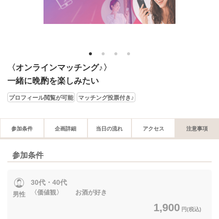
1
2
3
4
〈オンラインマッチング♪〉
一緒に晩酌を楽しみたい
プロフィール閲覧が可能
マッチング投票付き♪
参加条件
企画詳細
当日の流れ
アクセス
注意事項
参加条件
30代・40代
〈価値観〉 お酒が好き
男性
1,900
円(税込)