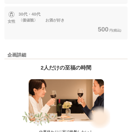
30代・40代
〈価値観〉 お酒が好き
女性
500
円(税込)
企画詳細
2人だけの至福の時間
仕事終わりに家で晩酌したい！