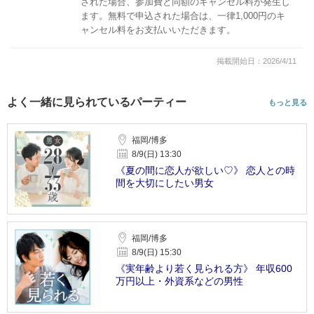
された場合、参加費と同額のキャンセル料が発生し
ます。無料で申込された場合は、一律1,000円のキ
ャンセル料をお支払いいただきます。
掲載開始日：2026/4/11
よく一緒に見られているパーティー
もっと見る
福岡/博多
8/9(日) 13:30
《夏の間に恋人が欲しい♡》 恋人との時
間を大切にしたい男女
福岡/博多
8/9(日) 15:30
《実年齢より若く見られる方》 年収600
万円以上・外資系などの男性