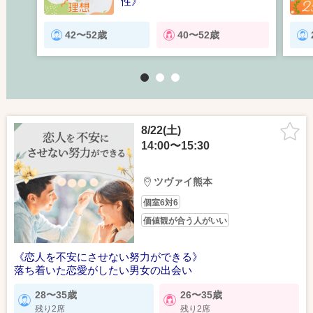
性》
旅行･グルメ･映画など趣味を楽
しみたい男女
42〜52歳
40〜52歳
1
2
3
8/22(土)
14:00〜15:30
ツヴァイ熊本
個室6対6
価値観が合う人がいい
《恋人を不安にさせない努力ができる》
落ち着いた恋愛がしたい男女の出会い
28〜35歳
26〜35歳
残り2席
残り2席