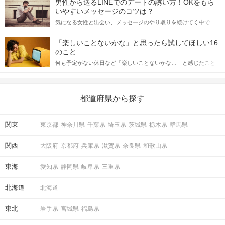
男性から送るLINEでのデートの誘い方！OKをもら
格的に始めようとしている方は、女性が異性を求めて出すサイン
いやすいメッセージのコツは？
をしっかりと理解し、正しい行動に移せるかどうかが重要。 この
気になる女性と出会い、メッセージのやり取りを続けてく中で
記事では、女性が話しかけて欲しい時に出すサインとその心理を
「この人いいな」と感じたら、次はデートに誘いたくなるもの。
詳しく解説した後、婚活イベントで実際にサインを受け取った場
しかし、中には「どう誘ったらいいの？」とお困りの男性もいら
合にどのような行動に繋げるべきかをご紹介していきます。
「楽しいことないかな」と思ったら試してほしい16
っしゃるのではないでしょうか。 そこで今回は、男性から女性へ
のこと
送るLINEでのデートの誘い方のコツをご紹介します。例文も混じ
何も予定がない休日など「楽しいことないかな…」と感じたこと
えながら解説するので、ぜひ参考にしてください。
がある人もいるのでは？ 日常が退屈に感じるなら、いますぐ楽し
いことを始めましょう！ いますぐ楽しい気分になれる対処法か
ら、恋愛・自分磨き・趣味などジャンル別の楽しいことまで、16
の楽しいことアイデアを集めました♪ いままさに楽しいことを探し
都道府県から探す
ている方は必見です。
関東
東京都
神奈川県
千葉県
埼玉県
茨城県
栃木県
群馬県
関西
大阪府
京都府
兵庫県
滋賀県
奈良県
和歌山県
東海
愛知県
静岡県
岐阜県
三重県
北海道
北海道
東北
岩手県
宮城県
福島県