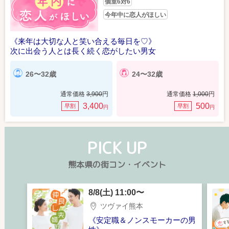
個室6対6
今年中に恋人がほしい
《来年は大切な人と笑い合える毎日を♡》
次に出会う人とは長く続く恋がしたい男女
26〜32歳
24〜32歳
通常価格
3,900
円
通常価格
1,000
円
3,400
500
早割
早割
円
円
PICK UP
熊本県の街コン・イベント
8/8(土) 11:00〜
ツヴァイ熊本
《安定職＆ノンスモーカーの男