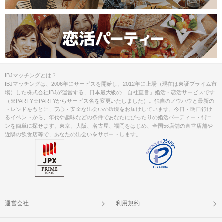
IBJマッチングとは？
IBJマッチングは、2006年にサービスを開始し、2012年に上場（現在は東証プライム市
場）した株式会社IBJが運営する、日本最大級の「自社直営」婚活・恋活サービスです
（※PARTY☆PARTYからサービス名を変更いたしました）。独自のノウハウと最新の
トレンドをもとに、安心・安全な出会いの環境をお届けしています。今日・明日行け
るイベントから、年代や趣味などの条件であなたにぴったりの婚活パーティー・街コ
ンを簡単に探せます。東京、大阪、名古屋、福岡をはじめ、全国56店舗の直営店舗や
近隣の飲食店等で、あなたの出会いをサポートします。
運営会社
利用規約