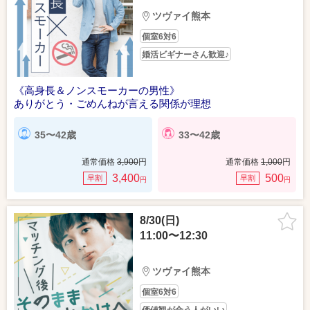
ツヴァイ熊本
個室6対6
婚活ビギナーさん歓迎♪
《高身長＆ノンスモーカーの男性》
ありがとう・ごめんねが言える関係が理想
35〜42歳
33〜42歳
通常価格
3,900
円
通常価格
1,000
円
3,400
500
早割
早割
円
円
8/30(日)
11:00〜12:30
ツヴァイ熊本
個室6対6