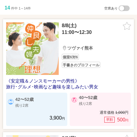
14
件中 1～14件
空席あり
8/8(土)
11:00〜12:30
ツヴァイ熊本
個室6対6
手書きのプロフィール
《安定職＆ノンスモーカーの男性》
旅行･グルメ･映画など趣味を楽しみたい男女
40〜52歳
42〜52歳
残り2席
残り2席
通常価格
1,000
円
3,900
円
500
早割
円