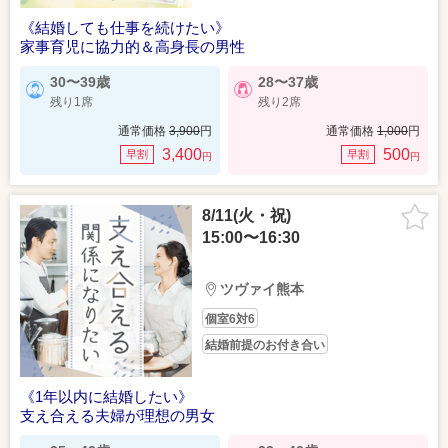
《結婚しても仕事を続けたい》
家事育児に協力的＆高身長の男性
30〜39歳
28〜37歳
残り1席
残り2席
通常価格
3,900
円
通常価格
1,000
円
3,400
500
早割
早割
円
円
8/11(火・祝)
15:00〜16:30
ツヴァイ熊本
個室6対6
結婚前提のお付き合い
《1年以内に結婚したい》
支え合える夫婦が理想の男女