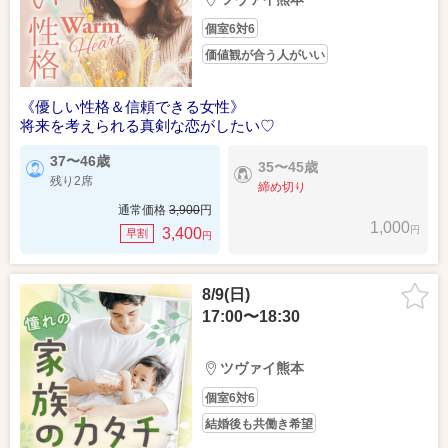
個室6対6
価値観が合う人がいい
《優しい性格＆信頼できる女性》
将来を考えられる真剣な恋がしたい♡
37〜46歳
35〜45歳
残り2席
締め切り
通常価格
3,900
円
1,000
円
3,400
早割
円
8/9(日)
17:00〜18:30
ツヴァイ熊本
個室6対6
結婚後も共働き希望