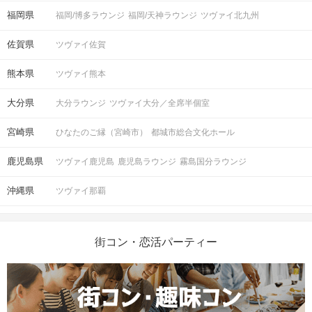
福岡県
福岡/博多ラウンジ
福岡/天神ラウンジ
ツヴァイ北九州
佐賀県
ツヴァイ佐賀
熊本県
ツヴァイ熊本
大分県
大分ラウンジ
ツヴァイ大分／全席半個室
宮崎県
ひなたのご縁（宮崎市）
都城市総合文化ホール
鹿児島県
ツヴァイ鹿児島
鹿児島ラウンジ
霧島国分ラウンジ
沖縄県
ツヴァイ那覇
街コン・恋活パーティー