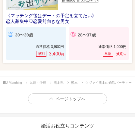
価値観が合う人がいい
《マッチング後はデートの予定を立てたい》
恋人募集中♡恋愛前向きな男女
30〜39歳
28〜37歳
通常価格
3,900
円
通常価格
1,000
円
3,400
500
早割
早割
円
円
IBJ Matching
九州・沖縄
熊本県
熊本
ツヴァイ熊本の婚活パーティー
ページトップへ
婚活お役立ちコンテンツ