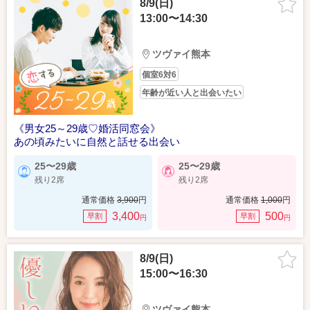
8/9(日)
13:00〜14:30
ツヴァイ熊本
個室6対6
年齢が近い人と出会いたい
《男女25～29歳♡婚活同窓会》
あの頃みたいに自然と話せる出会い
25〜29歳
25〜29歳
残り2席
残り2席
通常価格
3,900
円
通常価格
1,000
円
3,400
500
早割
早割
円
円
8/9(日)
15:00〜16:30
ツヴァイ熊本