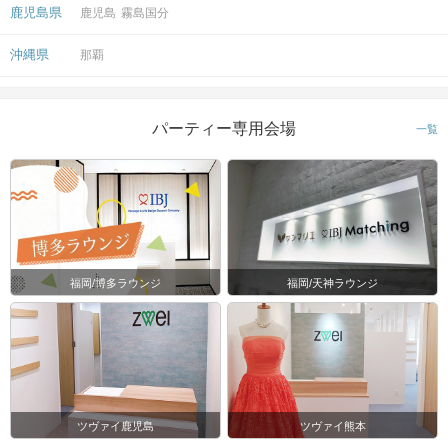
鹿児島県
鹿児島
霧島国分
沖縄県
那覇
パーティー専用会場
一覧
福岡/博多ラウンジ
福岡/天神ラウンジ
ツヴァイ鹿児島
ツヴァイ熊本