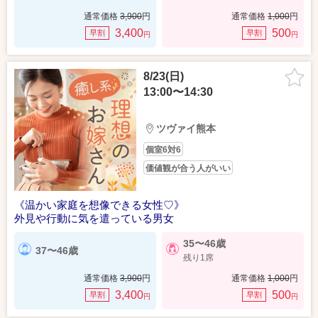
通常価格
3,900
円
通常価格
1,000
円
3,400
500
早割
早割
円
円
8/23(日)
13:00〜14:30
ツヴァイ熊本
個室6対6
価値観が合う人がいい
《温かい家庭を想像できる女性♡》
外見や行動に気を遣っている男女
35〜46歳
37〜46歳
残り1席
通常価格
3,900
円
通常価格
1,000
円
3,400
500
早割
早割
円
円