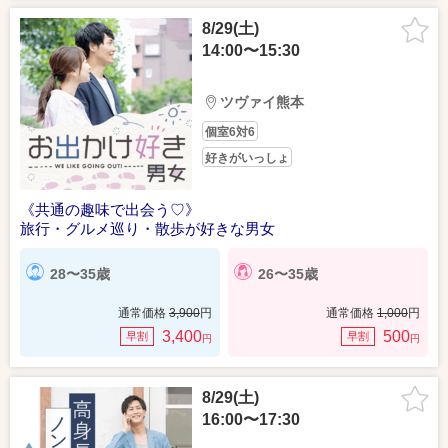
8/29(土)
14:00〜15:30
ツヴァイ熊本
個室6対6
好きがいっしょ
《共通の趣味で出会う♡》
旅行・グルメ巡り・散歩が好きな男女
28〜35歳
26〜35歳
通常価格
3,900
円
通常価格
1,000
円
3,400
500
早割
早割
円
円
8/29(土)
16:00〜17:30