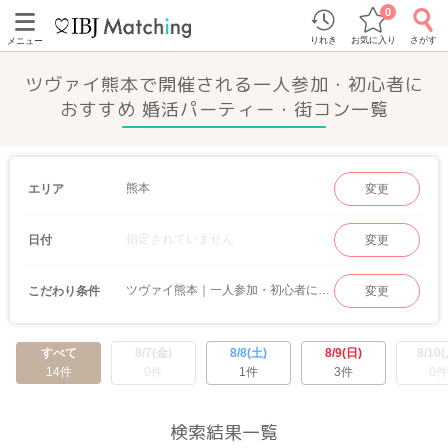
0
りれき
お気に入り
さがす
メニュー
ツヴァイ熊本で開催される一人参加・初心者に
おすすめ 婚活パーティー・街コン一覧
熊本
エリア
変更
指定されていません
日付
変更
ツヴァイ熊本｜一人参加・初心者におすすめ
こだわり条件
変更
すべて
8/7(金)
8/8(土)
8/9(日)
8/10(
14件
0件
1件
3件
0件
検索結果一覧