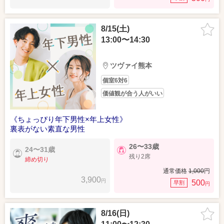
8/15(土)
13:00〜14:30
ツヴァイ熊本
個室6対6
価値観が合う人がいい
《ちょっぴり年下男性×年上女性》
裏表がない素直な男性
26〜33歳
24〜31歳
残り2席
締め切り
通常価格
1,000
円
3,900
円
500
早割
円
8/16(日)