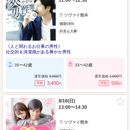
11:00〜12:30
ツヴァイ熊本
個室6対6
外見も大事
《人と関わるお仕事の男性》
社交的＆清潔感がある爽やか男性
35〜42歳
33〜42歳
通常価格
3,900
円
通常価格
1,000
円
3,400
500
早割
早割
円
円
8/16(日)
13:00〜14:30
ツヴァイ熊本