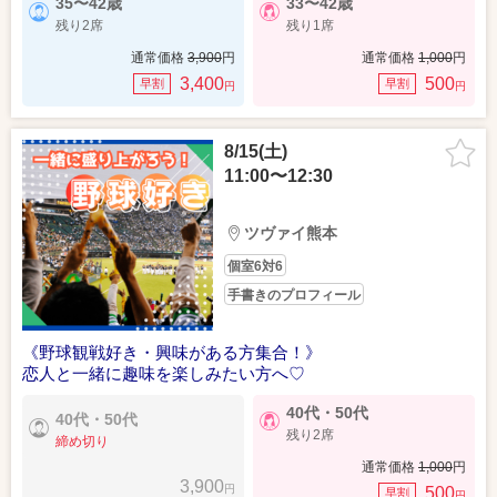
35〜42歳
33〜42歳
残り2席
残り1席
通常価格
3,900
円
通常価格
1,000
円
3,400
500
早割
早割
円
円
8/15(土)
11:00〜12:30
ツヴァイ熊本
個室6対6
手書きのプロフィール
《野球観戦好き・興味がある方集合！》
恋人と一緒に趣味を楽しみたい方へ♡
40代・50代
40代・50代
残り2席
締め切り
通常価格
1,000
円
3,900
円
500
早割
円