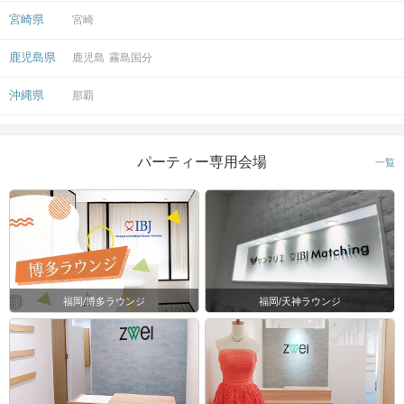
宮崎県
宮崎
鹿児島県
鹿児島
霧島国分
沖縄県
那覇
パーティー専用会場
一覧
福岡/博多ラウンジ
福岡/天神ラウンジ