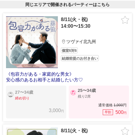
同じエリアで開催されるパーティーはこちら
8/11(火・祝)
14:00〜15:30
ツヴァイ北九州
個室6対6
結婚前提のお付き合い
《包容力がある・家庭的な男女》
安心感のあるお相手と結婚したい方♡
25〜34歳
27〜34歳
残り2席
締め切り
通常価格
1,000
円
3,000
円
500
早割
円
8/11(火・祝)