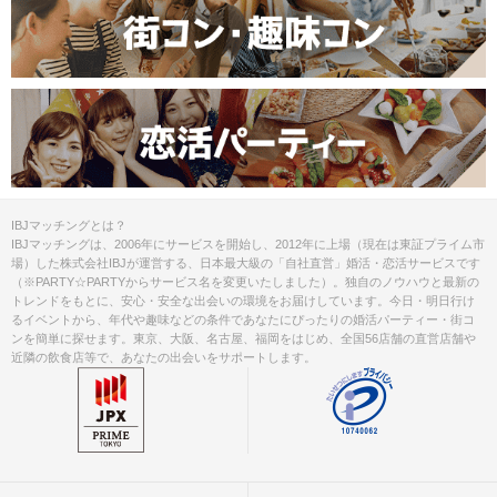
IBJマッチングとは？
IBJマッチングは、2006年にサービスを開始し、2012年に上場（現在は東証プライム市
場）した株式会社IBJが運営する、日本最大級の「自社直営」婚活・恋活サービスです
（※PARTY☆PARTYからサービス名を変更いたしました）。独自のノウハウと最新の
トレンドをもとに、安心・安全な出会いの環境をお届けしています。今日・明日行け
るイベントから、年代や趣味などの条件であなたにぴったりの婚活パーティー・街コ
ンを簡単に探せます。東京、大阪、名古屋、福岡をはじめ、全国56店舗の直営店舗や
近隣の飲食店等で、あなたの出会いをサポートします。