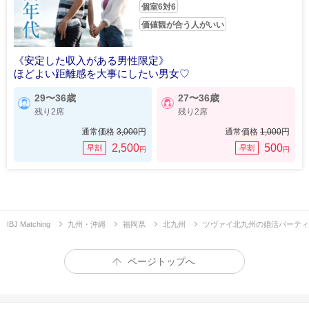
個室6対6
価値観が合う人がいい
《安定した収入がある男性限定》
ほどよい距離感を大事にしたい男女♡
29〜36歳
27〜36歳
残り2席
残り2席
通常価格
3,000
円
通常価格
1,000
円
2,500
500
早割
早割
円
円
IBJ Matching
九州・沖縄
福岡県
北九州
ツヴァイ北九州の婚活パーティ
ページトップへ