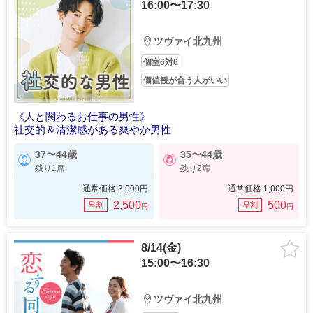
16:00〜17:30
ツヴァイ北九州
個室6対6
価値観が合う人がいい
《人と関わるお仕事の男性》
社交的＆清潔感がある爽やか男性
37〜44歳
35〜44歳
残り1席
残り2席
通常価格
3,000
円
通常価格
1,000
円
2,500
500
早割
早割
円
円
8/14(金)
15:00〜16:30
ツヴァイ北九州