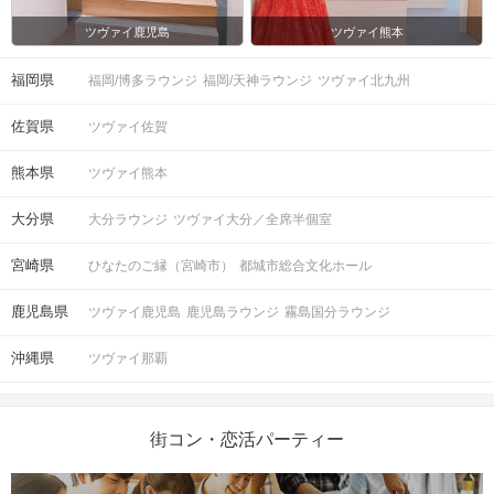
ツヴァイ鹿児島
ツヴァイ熊本
福岡県
福岡/博多ラウンジ
福岡/天神ラウンジ
ツヴァイ北九州
佐賀県
ツヴァイ佐賀
熊本県
ツヴァイ熊本
大分県
大分ラウンジ
ツヴァイ大分／全席半個室
宮崎県
ひなたのご縁（宮崎市）
都城市総合文化ホール
鹿児島県
ツヴァイ鹿児島
鹿児島ラウンジ
霧島国分ラウンジ
沖縄県
ツヴァイ那覇
街コン・恋活パーティー