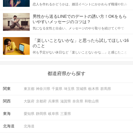
恋人を作れるかどうかは、婚活イベントにかかわらず職場や飲み
会の場で女性が話しかけて欲しい時に出すサインに、早く気づい
てアプローチできるかにも左右されます。 これから恋人作りを本
男性から送るLINEでのデートの誘い方！OKをもら
格的に始めようとしている方は、女性が異性を求めて出すサイン
いやすいメッセージのコツは？
をしっかりと理解し、正しい行動に移せるかどうかが重要。 この
気になる女性と出会い、メッセージのやり取りを続けてく中で
記事では、女性が話しかけて欲しい時に出すサインとその心理を
「この人いいな」と感じたら、次はデートに誘いたくなるもの。
詳しく解説した後、婚活イベントで実際にサインを受け取った場
しかし、中には「どう誘ったらいいの？」とお困りの男性もいら
合にどのような行動に繋げるべきかをご紹介していきます。
「楽しいことないかな」と思ったら試してほしい16
っしゃるのではないでしょうか。 そこで今回は、男性から女性へ
のこと
送るLINEでのデートの誘い方のコツをご紹介します。例文も混じ
何も予定がない休日など「楽しいことないかな…」と感じたこと
えながら解説するので、ぜひ参考にしてください。
がある人もいるのでは？ 日常が退屈に感じるなら、いますぐ楽し
いことを始めましょう！ いますぐ楽しい気分になれる対処法か
ら、恋愛・自分磨き・趣味などジャンル別の楽しいことまで、16
の楽しいことアイデアを集めました♪ いままさに楽しいことを探し
都道府県から探す
ている方は必見です。
関東
東京都
神奈川県
千葉県
埼玉県
茨城県
栃木県
群馬県
関西
大阪府
京都府
兵庫県
滋賀県
奈良県
和歌山県
東海
愛知県
静岡県
岐阜県
三重県
北海道
北海道