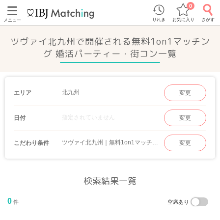
0
りれき
お気に入り
さがす
メニュー
ツヴァイ北九州で開催される無料1on1マッチン
グ 婚活パーティー・街コン一覧
北九州
エリア
変更
指定されていません
日付
変更
ツヴァイ北九州｜無料1on1マッチング
こだわり条件
変更
検索結果一覧
0
件
空席あり