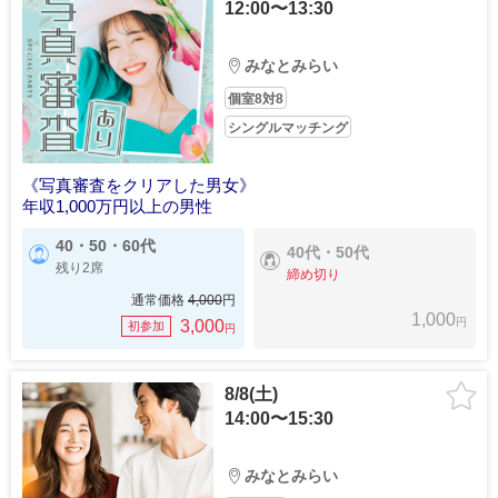
12:00〜13:30
みなとみらい
個室8対8
シングルマッチング
《写真審査をクリアした男女》
年収1,000万円以上の男性
40・50・60代
40代・50代
残り2席
締め切り
通常価格
4,000
円
1,000
円
3,000
初参加
円
8/8(土)
14:00〜15:30
みなとみらい