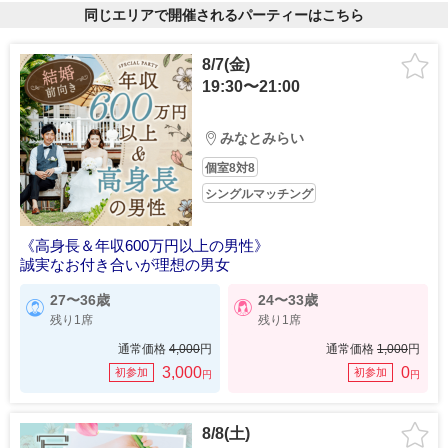
同じエリアで開催されるパーティーはこちら
8/7(金)
19:30〜21:00
みなとみらい
個室8対8
シングルマッチング
《高身長＆年収600万円以上の男性》
誠実なお付き合いが理想の男女
27〜36歳
24〜33歳
残り1席
残り1席
通常価格
4,000
円
通常価格
1,000
円
3,000
0
初参加
初参加
円
円
8/8(土)