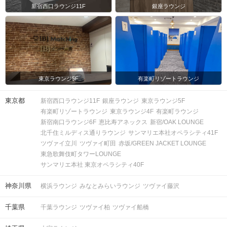
新宿西口ラウンジ11F
銀座ラウンジ
東京ラウンジ5F
有楽町リゾートラウンジ
東京都
新宿西口ラウンジ11F
銀座ラウンジ
東京ラウンジ5F
有楽町リゾートラウンジ
東京ラウンジ4F
有楽町ラウンジ
新宿南口ラウンジ6F
恵比寿アネックス
新宿/OAK LOUNGE
北千住ミルディス通りラウンジ
サンマリエ本社オペラシティ41F
ツヴァイ立川
ツヴァイ町田
赤坂/GREEN JACKET LOUNGE
東急歌舞伎町タワーLOUNGE
サンマリエ本社 東京オペラシティ40F
神奈川県
横浜ラウンジ
みなとみらいラウンジ
ツヴァイ藤沢
千葉県
千葉ラウンジ
ツヴァイ柏
ツヴァイ船橋