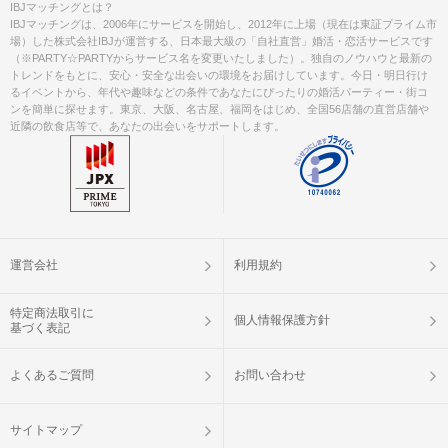
IBJマッチングとは？
IBJマッチングは、2006年にサービスを開始し、2012年に上場（現在は東証プライム市
場）した株式会社IBJが運営する、日本最大級の「自社直営」婚活・恋活サービスです
（※PARTY☆PARTYからサービス名を変更いたしました）。独自のノウハウと最新の
トレンドをもとに、安心・安全な出会いの環境をお届けしています。今日・明日行け
るイベントから、年代や趣味などの条件であなたにぴったりの婚活パーティー・街コ
ンを簡単に探せます。東京、大阪、名古屋、福岡をはじめ、全国56店舗の直営店舗や
近隣の飲食店等で、あなたの出会いをサポートします。
運営会社
利用規約
特定商法取引に
個人情報保護方針
基づく表記
よくあるご質問
お問い合わせ
サイトマップ