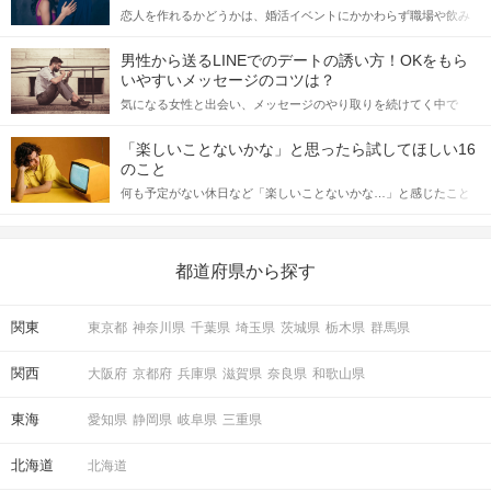
恋人を作れるかどうかは、婚活イベントにかかわらず職場や飲み
会の場で女性が話しかけて欲しい時に出すサインに、早く気づい
てアプローチできるかにも左右されます。 これから恋人作りを本
男性から送るLINEでのデートの誘い方！OKをもら
格的に始めようとしている方は、女性が異性を求めて出すサイン
いやすいメッセージのコツは？
をしっかりと理解し、正しい行動に移せるかどうかが重要。 この
気になる女性と出会い、メッセージのやり取りを続けてく中で
記事では、女性が話しかけて欲しい時に出すサインとその心理を
「この人いいな」と感じたら、次はデートに誘いたくなるもの。
詳しく解説した後、婚活イベントで実際にサインを受け取った場
しかし、中には「どう誘ったらいいの？」とお困りの男性もいら
合にどのような行動に繋げるべきかをご紹介していきます。
「楽しいことないかな」と思ったら試してほしい16
っしゃるのではないでしょうか。 そこで今回は、男性から女性へ
のこと
送るLINEでのデートの誘い方のコツをご紹介します。例文も混じ
何も予定がない休日など「楽しいことないかな…」と感じたこと
えながら解説するので、ぜひ参考にしてください。
がある人もいるのでは？ 日常が退屈に感じるなら、いますぐ楽し
いことを始めましょう！ いますぐ楽しい気分になれる対処法か
ら、恋愛・自分磨き・趣味などジャンル別の楽しいことまで、16
の楽しいことアイデアを集めました♪ いままさに楽しいことを探し
都道府県から探す
ている方は必見です。
関東
東京都
神奈川県
千葉県
埼玉県
茨城県
栃木県
群馬県
関西
大阪府
京都府
兵庫県
滋賀県
奈良県
和歌山県
東海
愛知県
静岡県
岐阜県
三重県
北海道
北海道