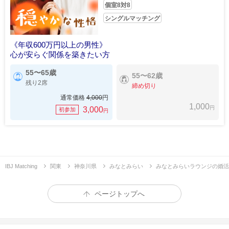
個室8対8
シングルマッチング
《年収600万円以上の男性》
心が安らぐ関係を築きたい方
55〜65歳
55〜62歳
残り2席
締め切り
通常価格
4,000
円
1,000
円
3,000
初参加
円
IBJ Matching
関東
神奈川県
みなとみらい
みなとみらいラウンジの婚活
ページトップへ