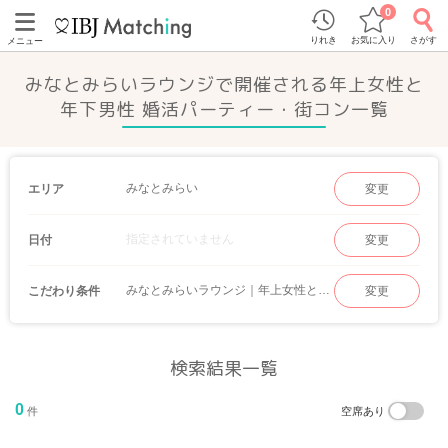
0
りれき
お気に入り
さがす
メニュー
みなとみらいラウンジで開催される年上女性と
年下男性 婚活パーティー・街コン一覧
みなとみらい
エリア
変更
指定されていません
日付
変更
みなとみらいラウンジ｜年上女性と年下男性
こだわり条件
変更
検索結果一覧
0
件
空席あり