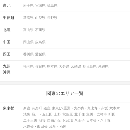
東北
岩手県
宮城県
福島県
甲信越
新潟県
山梨県
長野県
北陸
富山県
石川県
中国
岡山県
広島県
四国
香川県
愛媛県
九州
福岡県
佐賀県
熊本県
大分県
宮崎県
鹿児島県
沖縄県
沖縄
関東のエリア一覧
東京都
新宿
有楽町
銀座
東京(八重洲・丸の内)
恵比寿・赤坂
六本木
池袋
品川・五反田
上野
秋葉原
北千住
立川・吉祥寺
町田
二子玉川
渋谷
自由が丘
お台場
八王子
日本橋・八丁堀
水道橋・飯田橋
浅草・両国