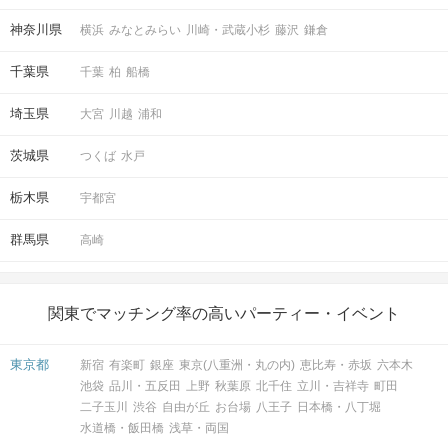
神奈川県
横浜
みなとみらい
川崎・武蔵小杉
藤沢
鎌倉
千葉県
千葉
柏
船橋
埼玉県
大宮
川越
浦和
茨城県
つくば
水戸
栃木県
宇都宮
群馬県
高崎
関東でマッチング率の高いパーティー・イベント
東京都
新宿
有楽町
銀座
東京(八重洲・丸の内)
恵比寿・赤坂
六本木
池袋
品川・五反田
上野
秋葉原
北千住
立川・吉祥寺
町田
二子玉川
渋谷
自由が丘
お台場
八王子
日本橋・八丁堀
水道橋・飯田橋
浅草・両国