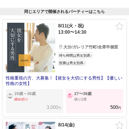
同じエリアで開催されるパーティーはこちら
8/11(火・祝)
13:00〜14:30
大分/ガレリア竹町/全席半個室
待ち時間は男女別席♪
投票は男女別席♪
性格重視の方、大募集！【彼女を大切にする男性】【優しい
性格の女性】
29歳～38歳
27〜38歳
締め切り
残り2席
3,000
500
円
円
8/14(金)