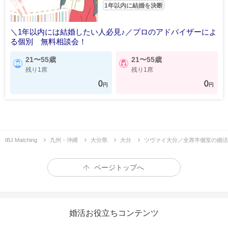
1年以内に結婚を決断
＼1年以内には結婚したい人必見♪／プロのアドバイザーによ
る個別 無料相談会！
21〜55歳
21〜55歳
残り1席
残り1席
0
0
円
円
IBJ Matching
九州・沖縄
大分県
大分
ツヴァイ大分／全席半個室の婚活
ページトップへ
婚活お役立ちコンテンツ