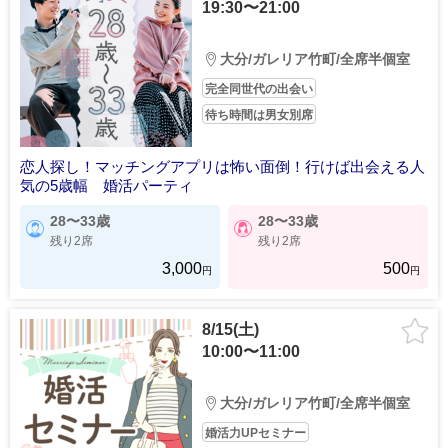
19:30〜21:00
大分/ガレリア竹町/全席半個室
完全同世代の出会い
待ち時間は男女別席
恋人探し！マッチングアプリは怖い面倒！行けば出会える人
気の5歳幅 婚活パーティ
28〜33歳
28〜33歳
残り2席
残り2席
3,000
500
円
円
8/15(土)
10:00〜11:00
大分/ガレリア竹町/全席半個室
婚活力UPセミナー