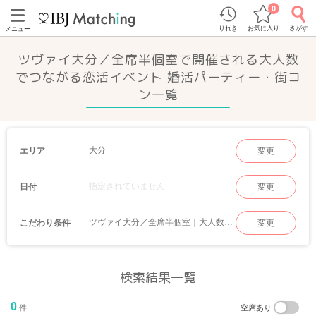
0
りれき
お気に入り
さがす
メニュー
ツヴァイ大分／全席半個室で開催される大人数
でつながる恋活イベント 婚活パーティー・街コ
ン一覧
大分
エリア
変更
指定されていません
日付
変更
ツヴァイ大分／全席半個室｜大人数でつながる恋活イベント
こだわり条件
変更
検索結果一覧
0
件
空席あり