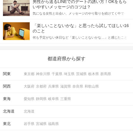
男性から送るLINEでのデートの誘い方！OKをもら
格的に始めようとしている方は、女性が異性を求めて出すサイン
いやすいメッセージのコツは？
をしっかりと理解し、正しい行動に移せるかどうかが重要。 この
気になる女性と出会い、メッセージのやり取りを続けてく中で
記事では、女性が話しかけて欲しい時に出すサインとその心理を
「この人いいな」と感じたら、次はデートに誘いたくなるもの。
詳しく解説した後、婚活イベントで実際にサインを受け取った場
しかし、中には「どう誘ったらいいの？」とお困りの男性もいら
合にどのような行動に繋げるべきかをご紹介していきます。
「楽しいことないかな」と思ったら試してほしい16
っしゃるのではないでしょうか。 そこで今回は、男性から女性へ
のこと
送るLINEでのデートの誘い方のコツをご紹介します。例文も混じ
何も予定がない休日など「楽しいことないかな…」と感じたこと
えながら解説するので、ぜひ参考にしてください。
がある人もいるのでは？ 日常が退屈に感じるなら、いますぐ楽し
いことを始めましょう！ いますぐ楽しい気分になれる対処法か
ら、恋愛・自分磨き・趣味などジャンル別の楽しいことまで、16
の楽しいことアイデアを集めました♪ いままさに楽しいことを探し
都道府県から探す
ている方は必見です。
関東
東京都
神奈川県
千葉県
埼玉県
茨城県
栃木県
群馬県
関西
大阪府
京都府
兵庫県
滋賀県
奈良県
和歌山県
東海
愛知県
静岡県
岐阜県
三重県
北海道
北海道
東北
岩手県
宮城県
福島県