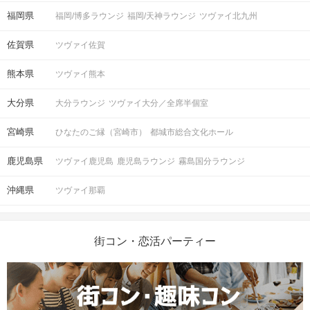
福岡県
福岡/博多ラウンジ
福岡/天神ラウンジ
ツヴァイ北九州
佐賀県
ツヴァイ佐賀
熊本県
ツヴァイ熊本
大分県
大分ラウンジ
ツヴァイ大分／全席半個室
宮崎県
ひなたのご縁（宮崎市）
都城市総合文化ホール
鹿児島県
ツヴァイ鹿児島
鹿児島ラウンジ
霧島国分ラウンジ
沖縄県
ツヴァイ那覇
街コン・恋活パーティー