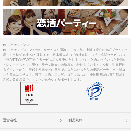
IBJマッチングとは？
IBJマッチングは、2006年にサービスを開始し、2012年に上場（現在は東証プライム市
場）した株式会社IBJが運営する、日本最大級の「自社直営」婚活・恋活サービスです
（※PARTY☆PARTYからサービス名を変更いたしました）。独自のノウハウと最新の
トレンドをもとに、安心・安全な出会いの環境をお届けしています。今日・明日行け
るイベントから、年代や趣味などの条件であなたにぴったりの婚活パーティー・街コ
ンを簡単に探せます。東京、大阪、名古屋、福岡をはじめ、全国56店舗の直営店舗や
近隣の飲食店等で、あなたの出会いをサポートします。
運営会社
利用規約