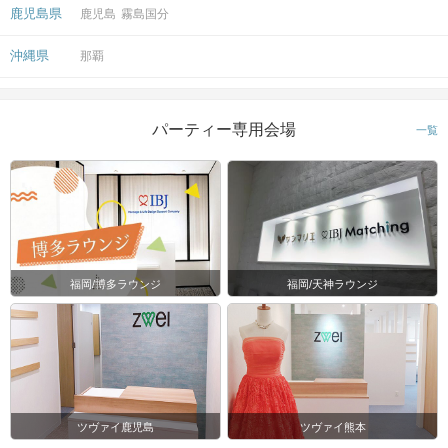
鹿児島県
鹿児島
霧島国分
沖縄県
那覇
パーティー専用会場
一覧
福岡/博多ラウンジ
福岡/天神ラウンジ
ツヴァイ鹿児島
ツヴァイ熊本