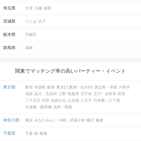
埼玉県
大宮
川越
浦和
茨城県
つくば
水戸
栃木県
宇都宮
群馬県
高崎
関東でマッチング率の高いパーティー・イベント
東京都
新宿
有楽町
銀座
東京(八重洲・丸の内)
恵比寿・赤坂
六本木
池袋
品川・五反田
上野
秋葉原
北千住
立川・吉祥寺
町田
二子玉川
渋谷
自由が丘
お台場
八王子
日本橋・八丁堀
水道橋・飯田橋
浅草・両国
神奈川県
横浜
みなとみらい
川崎・武蔵小杉
藤沢
鎌倉
千葉県
千葉
柏
船橋