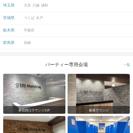
埼玉県
大宮
川越
浦和
茨城県
つくば
水戸
栃木県
宇都宮
群馬県
高崎
パーティー専用会場
一覧
新宿西口ラウンジ11F
銀座ラウンジ