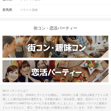
群馬県
ツヴァイ高崎
街コン・恋活パーティー
IBJマッチングとは？
IBJマッチングは、2006年にサービスを開始し、2012年に上場（現在は東証プライム市
場）した株式会社IBJが運営する、日本最大級の「自社直営」婚活・恋活サービスです
（※PARTY☆PARTYからサービス名を変更いたしました）。独自のノウハウと最新の
トレンドをもとに、安心・安全な出会いの環境をお届けしています。今日・明日行け