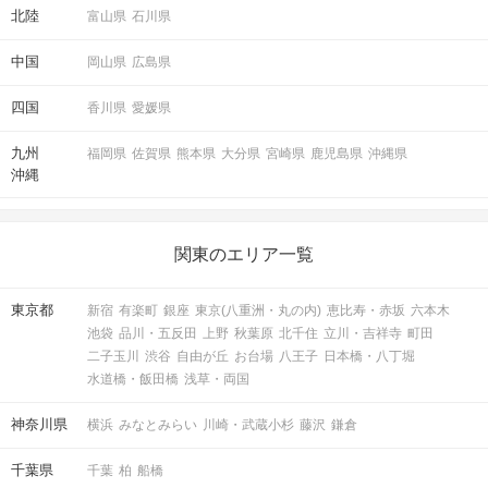
北陸
富山県
石川県
中国
岡山県
広島県
四国
香川県
愛媛県
九州
福岡県
佐賀県
熊本県
大分県
宮崎県
鹿児島県
沖縄県
沖縄
関東のエリア一覧
東京都
新宿
有楽町
銀座
東京(八重洲・丸の内)
恵比寿・赤坂
六本木
池袋
品川・五反田
上野
秋葉原
北千住
立川・吉祥寺
町田
二子玉川
渋谷
自由が丘
お台場
八王子
日本橋・八丁堀
水道橋・飯田橋
浅草・両国
神奈川県
横浜
みなとみらい
川崎・武蔵小杉
藤沢
鎌倉
千葉県
千葉
柏
船橋