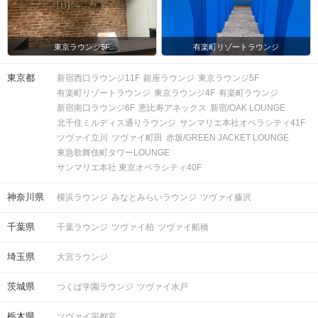
東京ラウンジ5F
有楽町リゾートラウンジ
東京都
新宿西口ラウンジ11F
銀座ラウンジ
東京ラウンジ5F
有楽町リゾートラウンジ
東京ラウンジ4F
有楽町ラウンジ
新宿南口ラウンジ6F
恵比寿アネックス
新宿/OAK LOUNGE
北千住ミルディス通りラウンジ
サンマリエ本社オペラシティ41F
ツヴァイ立川
ツヴァイ町田
赤坂/GREEN JACKET LOUNGE
東急歌舞伎町タワーLOUNGE
サンマリエ本社 東京オペラシティ40F
神奈川県
横浜ラウンジ
みなとみらいラウンジ
ツヴァイ藤沢
千葉県
千葉ラウンジ
ツヴァイ柏
ツヴァイ船橋
埼玉県
大宮ラウンジ
茨城県
つくば学園ラウンジ
ツヴァイ水戸
栃木県
ツヴァイ宇都宮