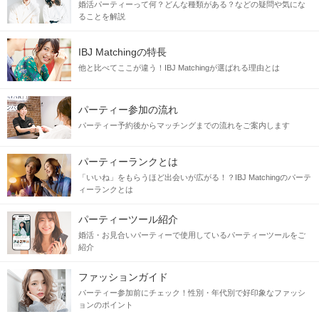
婚活パーティーって何？どんな種類がある？などの疑問や気にな
ることを解説
IBJ Matchingの特長
他と比べてここが違う！IBJ Matchingが選ばれる理由とは
パーティー参加の流れ
パーティー予約後からマッチングまでの流れをご案内します
パーティーランクとは
「いいね」をもらうほど出会いが広がる！？IBJ Matchingのパーテ
ィーランクとは
パーティーツール紹介
婚活・お見合いパーティーで使用しているパーティーツールをご
紹介
ファッションガイド
パーティー参加前にチェック！性別・年代別で好印象なファッシ
ョンのポイント