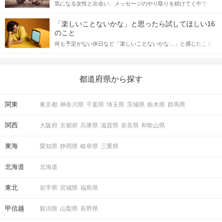
気になる女性と出会い、メッセージのやり取りを続けてく中で
記事では、女性が話しかけて欲しい時に出すサインとその心理を
「この人いいな」と感じたら、次はデートに誘いたくなるもの。
詳しく解説した後、婚活イベントで実際にサインを受け取った場
しかし、中には「どう誘ったらいいの？」とお困りの男性もいら
合にどのような行動に繋げるべきかをご紹介していきます。
「楽しいことないかな」と思ったら試してほしい16
っしゃるのではないでしょうか。 そこで今回は、男性から女性へ
のこと
送るLINEでのデートの誘い方のコツをご紹介します。例文も混じ
何も予定がない休日など「楽しいことないかな…」と感じたこと
えながら解説するので、ぜひ参考にしてください。
がある人もいるのでは？ 日常が退屈に感じるなら、いますぐ楽し
いことを始めましょう！ いますぐ楽しい気分になれる対処法か
ら、恋愛・自分磨き・趣味などジャンル別の楽しいことまで、16
の楽しいことアイデアを集めました♪ いままさに楽しいことを探し
都道府県から探す
ている方は必見です。
関東
東京都
神奈川県
千葉県
埼玉県
茨城県
栃木県
群馬県
関西
大阪府
京都府
兵庫県
滋賀県
奈良県
和歌山県
東海
愛知県
静岡県
岐阜県
三重県
北海道
北海道
東北
岩手県
宮城県
福島県
甲信越
新潟県
山梨県
長野県