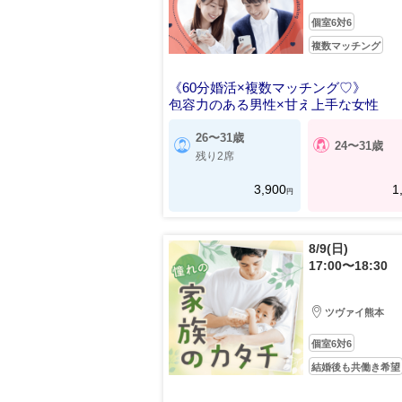
個室6対6
複数マッチング
《60分婚活×複数マッチング♡》
包容力のある男性×甘え上手な女性
26〜31歳
24〜31歳
残り2席
3,900
1
円
8/9(日)
17:00〜18:30
ツヴァイ熊本
個室6対6
結婚後も共働き希望