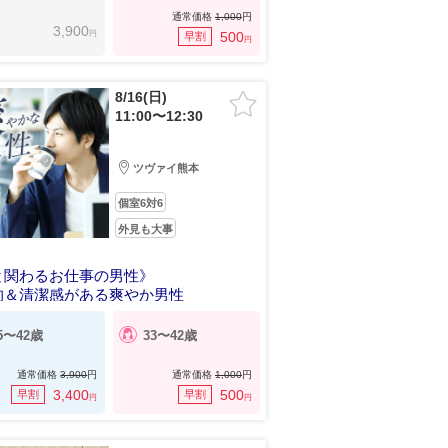
通常価格
1,000
円
3,900
円
500
早割
円
8/16(日)
11:00〜12:30
ツヴァイ熊本
個室6対6
外見も大事
と関わるお仕事の男性》
的＆清潔感がある爽やか男性
5〜42歳
33〜42歳
通常価格
3,900
円
通常価格
1,000
円
3,400
500
早割
早割
円
円