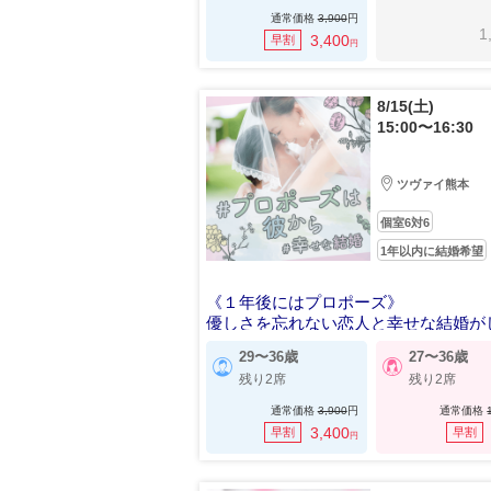
通常価格
3,900
円
1
3,400
早割
円
8/15(土)
15:00〜16:30
ツヴァイ熊本
個室6対6
1年以内に結婚希望
《１年後にはプロポーズ》
優しさを忘れない恋人と幸せな結婚が
男女
29〜36歳
27〜36歳
残り2席
残り2席
通常価格
3,900
円
通常価格
3,400
早割
早割
円