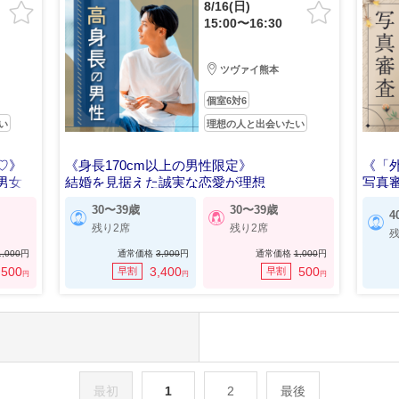
8/16(日)
15:00〜16:30
ツヴァイ熊本
個室6対6
い
理想の人と出会いたい
♡》
《身長170cm以上の男性限定》
《「
男女
結婚を見据えた誠実な恋愛が理想
写真
30〜39歳
30〜39歳
4
残り2席
残り2席
残
1,000
円
通常価格
3,900
円
通常価格
1,000
円
500
3,400
500
早割
早割
円
円
円
最初
1
2
最後