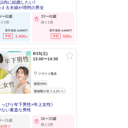
年以内に結婚したい》
合える夫婦が理想の男女
5〜42歳
33〜42歳
り2席
残り1席
通常価格
3,900
円
通常価格
1,000
円
3,400
500
早割
早割
円
円
8/15(土)
13:00〜14:30
ツヴァイ熊本
個室6対6
価値観が合う人がいい
ょっぴり年下男性×年上女性》
がない素直な男性
26〜33歳
4〜31歳
残り2席
締め切り