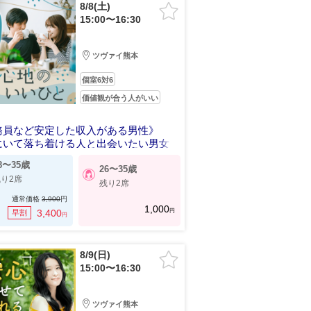
8/8(土)
15:00〜16:30
ツヴァイ熊本
個室6対6
価値観が合う人がいい
務員など安定した収入がある男性》
にいて落ち着ける人と出会いたい男女
8〜35歳
26〜35歳
り2席
残り2席
通常価格
3,900
円
1,000
円
3,400
早割
円
8/9(日)
15:00〜16:30
ツヴァイ熊本