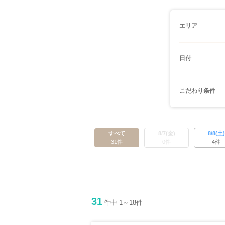
エリア
日付
こだわり条件
すべて
8/7(金)
8/8(土)
31件
0件
4件
31
件中 1～18件