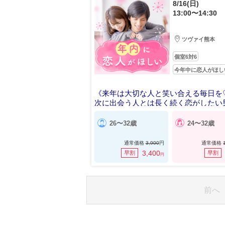
8/16(日)
13:00〜14:30
ツヴァイ熊本
個室6対6
今年中に恋人がほし
《来年は大切な人と笑い合える毎日を
次に出会う人とは長く続く恋がしたい
26〜32歳
24〜32歳
通常価格
3,900
円
通常価格
3,400
早割
早割
円
前へ