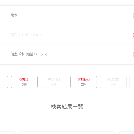
熊本
指定されていません
個室8対8 婚活パーティー
8/9(日)
8/10(月)
8/11(火)
8/12(水)
3件
0件
2件
0件
検索結果一覧