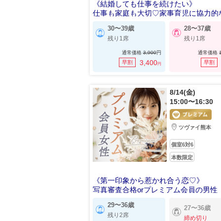
《結婚しても仕事を続けたい》
仕事も家庭も大切♡家事育児に協力的
30〜39歳
28〜37歳
残り1席
残り1席
通常価格
3,900
円
通常価格
3,400
早割
早割
円
8/14(金)
15:00〜16:30
ツヴァイ熊本
個室6対6
本数限定
《第一印象から惹かれ合う恋♡》
写真審査合格orプレミアム会員の男性
29〜36歳
27〜36歳
残り2席
締め切り