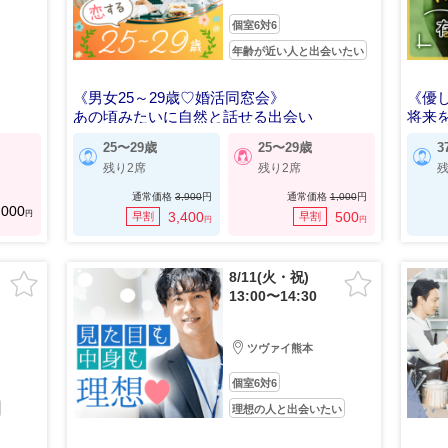
個室6対6
年齢が近い人と出会いたい
《男女25～29歳♡婚活同窓会》
《優
あの頃みたいに自然と話せる出会い
将来
25〜29歳
25〜29歳
3
残り2席
残り2席
残
通常価格
3,900
円
通常価格
1,000
円
,000
円
3,400
500
早割
早割
円
円
8/11(火・祝)
13:00〜14:30
ツヴァイ熊本
個室6対6
理想の人と出会いたい