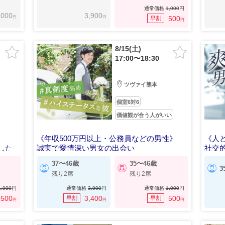
通常価格
1,000
円
,000
3,900
円
円
500
早割
円
8/15(土)
17:00〜18:30
ツヴァイ熊本
個室6対6
価値観が合う人がいい
《年収500万円以上・公務員などの男性》
《人
したい
誠実で愛情深い男女の出会い
社交
37〜46歳
35〜46歳
3
残り2席
残り2席
1,000
円
通常価格
3,900
円
通常価格
1,000
円
500
3,400
500
早割
早割
円
円
円