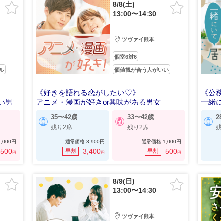
8/8(土)
13:00〜14:30
ツヴァイ熊本
個室6対6
ル
価値観が合う人がいい
《好きを語れる恋がしたい♡》
《公
い男女
アニメ・漫画が好きor興味がある男女
一緒
35〜42歳
33〜42歳
2
残り2席
残り2席
残
1,000
円
通常価格
3,900
円
通常価格
1,000
円
500
3,400
500
早割
早割
円
円
円
8/9(日)
13:00〜14:30
ツヴァイ熊本