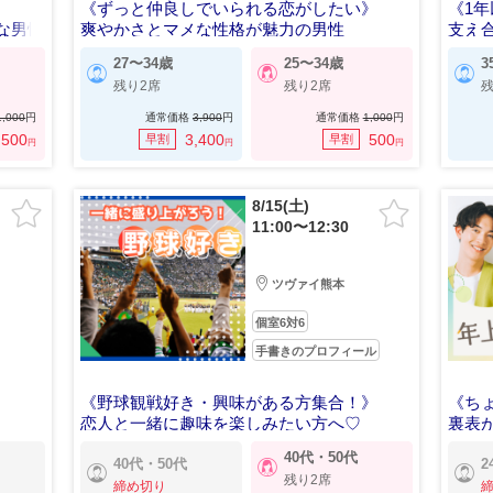
《ずっと仲良しでいられる恋がしたい》
《1
な男性
爽やかさとマメな性格が魅力の男性
支え
27〜34歳
25〜34歳
3
残り2席
残り2席
残
1,000
円
通常価格
3,900
円
通常価格
1,000
円
500
3,400
500
早割
早割
円
円
円
8/15(土)
11:00〜12:30
ツヴァイ熊本
個室6対6
手書きのプロフィール
《野球観戦好き・興味がある方集合！》
《ち
恋人と一緒に趣味を楽しみたい方へ♡
裏表
40代・50代
40代・50代
2
残り2席
締め切り