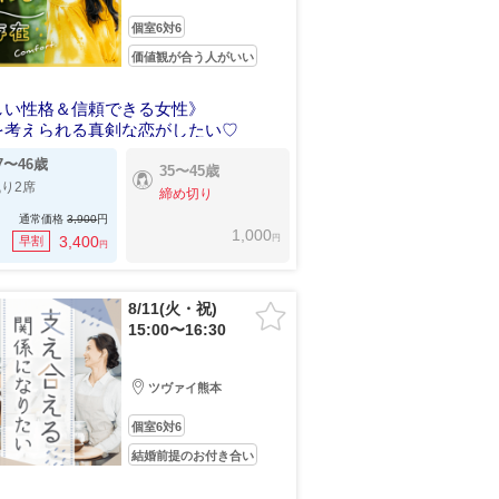
個室6対6
価値観が合う人がいい
しい性格＆信頼できる女性》
を考えられる真剣な恋がしたい♡
7〜46歳
35〜45歳
り2席
締め切り
通常価格
3,900
円
1,000
円
3,400
早割
円
8/11(火・祝)
15:00〜16:30
ツヴァイ熊本
個室6対6
結婚前提のお付き合い