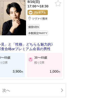
8/16(日)
17:00〜18:30
ツヴァイ熊本
個室6対6
本数限定PARTY
外見」と「性格」どちらも魅力的》
審査合格orプレミアム会員の男性
0〜49歳
38〜49歳
り2席
残り2席
3,900
1,000
円
円
次へ