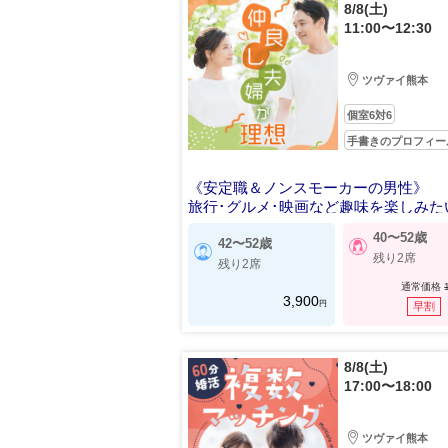
8/8(土)
11:00〜12:30
ツヴァイ熊本
個室6対6
手書きのプロフィー
《安定職＆ノンスモーカーの男性》
旅行･グルメ･映画など趣味を楽しみた
40〜52歳
42〜52歳
残り2席
残り2席
通常価格
3,900
円
早割
8/8(土)
17:00〜18:00
ツヴァイ熊本