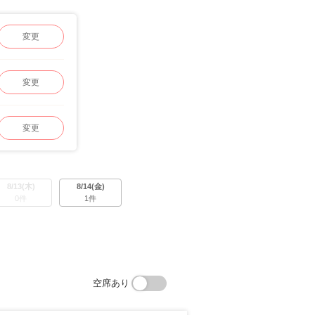
変更
変更
変更
8/13(木)
8/14(金)
0件
1件
空席あり