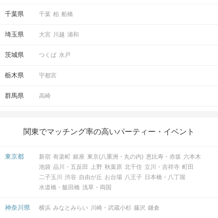
千葉県
千葉
柏
船橋
埼玉県
大宮
川越
浦和
茨城県
つくば
水戸
栃木県
宇都宮
群馬県
高崎
関東でマッチング率の高いパーティー・イベント
東京都
新宿
有楽町
銀座
東京(八重洲・丸の内)
恵比寿・赤坂
六本木
池袋
品川・五反田
上野
秋葉原
北千住
立川・吉祥寺
町田
二子玉川
渋谷
自由が丘
お台場
八王子
日本橋・八丁堀
水道橋・飯田橋
浅草・両国
神奈川県
横浜
みなとみらい
川崎・武蔵小杉
藤沢
鎌倉