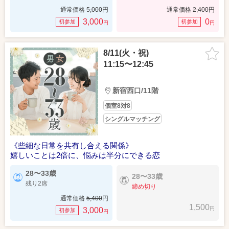
通常価格
5,000
円
通常価格
2,400
円
3,000
0
初参加
初参加
円
円
8/11(火・祝)
11:15〜12:45
新宿西口/11階
個室8対8
シングルマッチング
《些細な日常を共有し合える関係》
嬉しいことは2倍に、悩みは半分にできる恋
28〜33歳
28〜33歳
残り2席
締め切り
通常価格
5,400
円
1,500
円
3,000
初参加
円