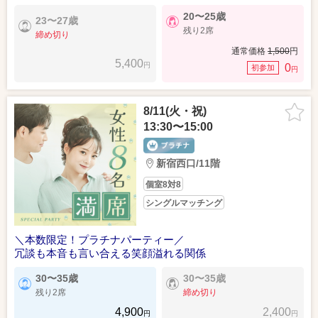
20〜25歳
23〜27歳
残り2席
締め切り
通常価格
1,500
円
5,400
円
0
初参加
円
8/11(火・祝)
13:30〜15:00
新宿西口/11階
個室8対8
シングルマッチング
＼本数限定！プラチナパーティー／
冗談も本音も言い合える笑顔溢れる関係
30〜35歳
30〜35歳
残り2席
締め切り
4,900
2,400
円
円