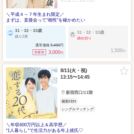
＼平成４～７年生まれ限定／
まずは、直接会って“相性”を確かめたい
31・32・33歳
31・32・33歳
残り2席
締め切り
通常価格
5,400
円
1,500
円
3,000
初参加
円
8/11(火・祝)
13:15〜14:45
新宿西口/11階
個室8対8
シングルマッチング
＼年収600万円以上＆高学歴／
“1人暮らし”で生活力がある年上彼氏♡