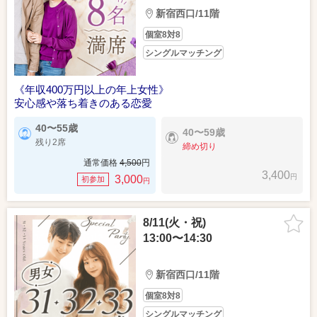
新宿西口/11階
個室8対8
シングルマッチング
《年収400万円以上の年上女性》
安心感や落ち着きのある恋愛
40〜55歳
40〜59歳
残り2席
締め切り
通常価格
4,500
円
3,400
円
3,000
初参加
円
8/11(火・祝)
13:00〜14:30
新宿西口/11階
個室8対8
シングルマッチング