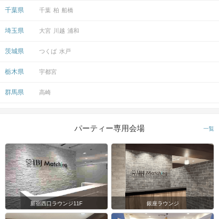
千葉県
千葉
柏
船橋
埼玉県
大宮
川越
浦和
茨城県
つくば
水戸
栃木県
宇都宮
群馬県
高崎
パーティー専用会場
一覧
新宿西口ラウンジ11F
銀座ラウンジ