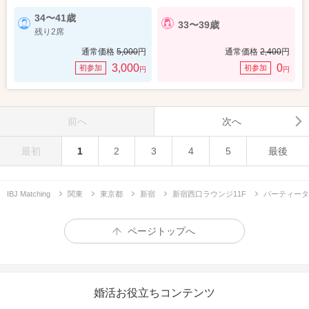
34〜41歳
33〜39歳
残り2席
通常価格
5,000
円
通常価格
2,400
円
3,000
0
初参加
初参加
円
円
前へ
次へ
最初
1
2
3
4
5
最後
IBJ Matching
関東
東京都
新宿
新宿西口ラウンジ11F
パーティータ
ページトップへ
婚活お役立ちコンテンツ