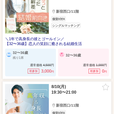
新宿西口/11階
個室8対8
シングルマッチング
＼1年で高身長の彼とゴールイン／
【32〜36歳】恋人の笑顔に癒される結婚生活
32〜36歳
32〜36歳
残り1席
通常価格
4,500
円
通常価格
1,000
円
3,000
0
初参加
初参加
円
円
8/10(月)
19:30〜21:00
新宿西口/11階
個室8対8