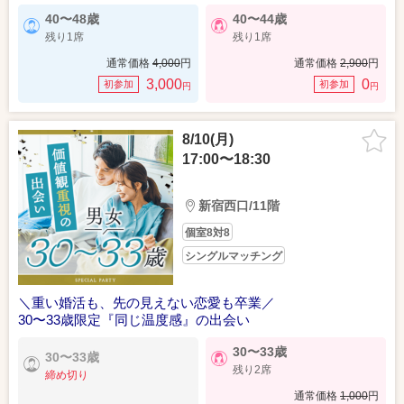
40〜48歳
40〜44歳
残り1席
残り1席
通常価格
4,000
円
通常価格
2,900
円
3,000
0
初参加
初参加
円
円
8/10(月)
17:00〜18:30
新宿西口/11階
個室8対8
シングルマッチング
＼重い婚活も、先の見えない恋愛も卒業／
30〜33歳限定『同じ温度感』の出会い
30〜33歳
30〜33歳
残り2席
締め切り
通常価格
1,000
円