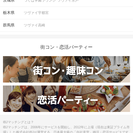
茨城県
つくば学園ラウンジ
ツヴァイ水戸
栃木県
ツヴァイ宇都宮
群馬県
ツヴァイ高崎
街コン・恋活パーティー
IBJマッチングとは？
IBJマッチングは、2006年にサービスを開始し、2012年に上場（現在は東証プライム市
場）した株式会社IBJが運営する、日本最大級の「自社直営」婚活・恋活サービスです