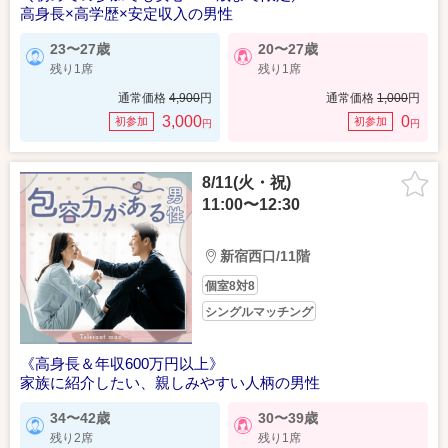
高身長×高学歴×安定収入の男性
23〜27歳
20〜27歳
残り1席
残り1席
通常価格
4,900
円
通常価格
1,000
円
3,000
0
初参加
初参加
円
円
8/11(火・祝)
11:00〜12:30
新宿西口/11階
個室8対8
シングルマッチング
《高身長＆年収600万円以上》
家族に紹介したい、親しみやすい人柄の男性
34〜42歳
30〜39歳
残り2席
残り1席