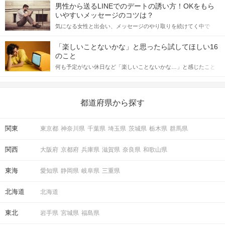
てアプローチできるかにも左右されます。 これから恋人作りを本
男性から送るLINEでのデートの誘い方！OKをもら
格的に始めようとしている方は、女性が異性を求めて出すサイン
いやすいメッセージのコツは？
をしっかりと理解し、正しい行動に移せるかどうかが重要。 この
気になる女性と出会い、メッセージのやり取りを続けてく中で
記事では、女性が話しかけて欲しい時に出すサインとその心理を
「この人いいな」と感じたら、次はデートに誘いたくなるもの。
詳しく解説した後、婚活イベントで実際にサインを受け取った場
しかし、中には「どう誘ったらいいの？」とお困りの男性もいら
合にどのような行動に繋げるべきかをご紹介していきます。
「楽しいことないかな」と思ったら試してほしい16
っしゃるのではないでしょうか。 そこで今回は、男性から女性へ
のこと
送るLINEでのデートの誘い方のコツをご紹介します。例文も混じ
何も予定がない休日など「楽しいことないかな…」と感じたこと
えながら解説するので、ぜひ参考にしてください。
がある人もいるのでは？ 日常が退屈に感じるなら、いますぐ楽し
いことを始めましょう！ いますぐ楽しい気分になれる対処法か
ら、恋愛・自分磨き・趣味などジャンル別の楽しいことまで、16
の楽しいことアイデアを集めました♪ いままさに楽しいことを探し
都道府県から探す
ている方は必見です。
関東
東京都
神奈川県
千葉県
埼玉県
茨城県
栃木県
群馬県
関西
大阪府
京都府
兵庫県
滋賀県
奈良県
和歌山県
東海
愛知県
静岡県
岐阜県
三重県
北海道
北海道
東北
岩手県
宮城県
福島県