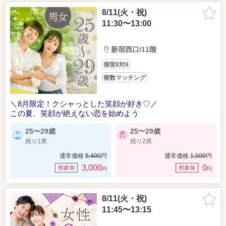
8/11(火・祝)
11:30〜13:00
新宿西口/11階
個室8対8
複数マッチング
＼8月限定！クシャっとした笑顔が好き♡／
この夏、笑顔が絶えない恋を始めよう
25〜29歳
25〜29歳
残り1席
残り2席
通常価格
5,400
円
通常価格
1,500
円
3,000
0
初参加
初参加
円
円
8/11(火・祝)
11:45〜13:15