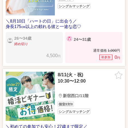
シングルマッチング
＼8月10日「ハートの日」に出会う／
身長175㎝以上の頼れる彼と一途な恋♡
26〜34歳
24〜31歳
締め切り
通常価格
1,000
円
4,500
円
0
初参加
円
8/11(火・祝)
10:30〜12:00
新宿西口/11階
個室8対8
シングルマッチング
＼初めての参加でも安心！27歳まで限定／