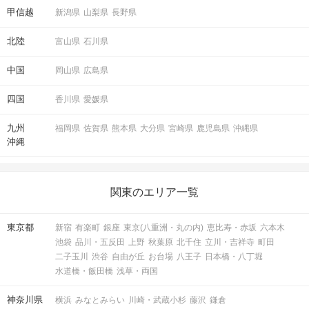
甲信越
新潟県
山梨県
長野県
北陸
富山県
石川県
中国
岡山県
広島県
四国
香川県
愛媛県
九州
福岡県
佐賀県
熊本県
大分県
宮崎県
鹿児島県
沖縄県
沖縄
関東のエリア一覧
東京都
新宿
有楽町
銀座
東京(八重洲・丸の内)
恵比寿・赤坂
六本木
池袋
品川・五反田
上野
秋葉原
北千住
立川・吉祥寺
町田
二子玉川
渋谷
自由が丘
お台場
八王子
日本橋・八丁堀
水道橋・飯田橋
浅草・両国
神奈川県
横浜
みなとみらい
川崎・武蔵小杉
藤沢
鎌倉