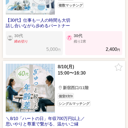
複数マッチング
【30代】仕事も一人の時間も大切
話し合いながら歩めるパートナー
30代
30代
締め切り
残り2席
5,000
2,400
円
円
8/10(月)
15:00〜16:30
新宿西口/11階
個室8対8
シングルマッチング
＼8/10「ハートの日」年収700万円以上／
思いやりと尊重で繋がる、温かいご縁