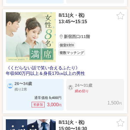
8/11(火・祝)
13:45〜15:15
新宿西口/11階
個室8対8
複数マッチング
《くだらない話で笑い合えるふたり》
年収600万円以上＆身長170㎝以上の男性
26〜34歳
24〜31歳
残り2席
締め切り
通常価格
5,400
円
1,500
円
3,000
初参加
円
8/11(火・祝)
15:00〜16:30