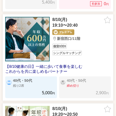
5,400
円
0
初参加
円
8/10(月)
19:10〜20:40
新宿西口/11階
個室8対8
シングルマッチング
【8/10健康の日】一緒に歩いて食事を楽しむ
これからを共に楽しめるパートナー
40代・50代
40代・50代
残り2席
締め切り
5,000
2,900
円
円
8/10(月)
19:20〜20:50