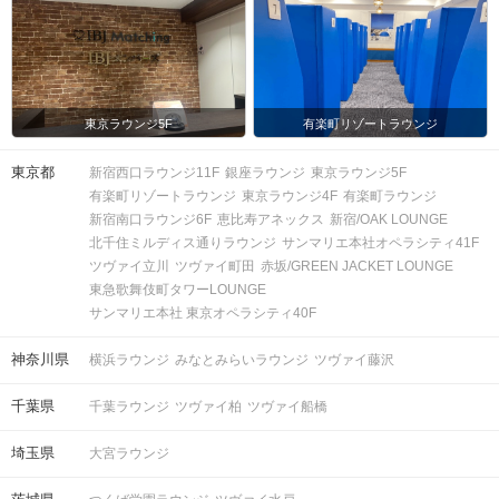
東京ラウンジ5F
有楽町リゾートラウンジ
東京都
新宿西口ラウンジ11F
銀座ラウンジ
東京ラウンジ5F
有楽町リゾートラウンジ
東京ラウンジ4F
有楽町ラウンジ
新宿南口ラウンジ6F
恵比寿アネックス
新宿/OAK LOUNGE
北千住ミルディス通りラウンジ
サンマリエ本社オペラシティ41F
ツヴァイ立川
ツヴァイ町田
赤坂/GREEN JACKET LOUNGE
東急歌舞伎町タワーLOUNGE
サンマリエ本社 東京オペラシティ40F
神奈川県
横浜ラウンジ
みなとみらいラウンジ
ツヴァイ藤沢
千葉県
千葉ラウンジ
ツヴァイ柏
ツヴァイ船橋
埼玉県
大宮ラウンジ