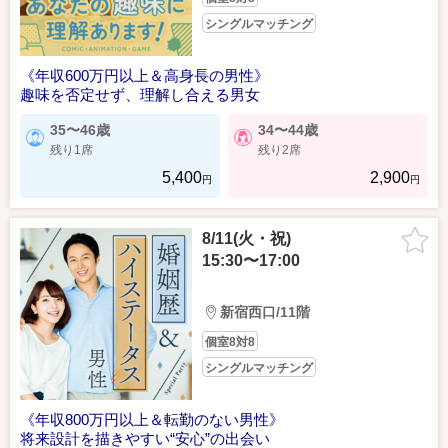
シングルマッチング
《年収600万円以上＆高身長の男性》
趣味を否定せず、理解し合える男女
35〜46歳
34〜44歳
残り1席
残り2席
5,400
2,900
円
円
8/11(火・祝)
15:30〜17:00
新宿西口/11階
個室8対8
シングルマッチング
《年収800万円以上＆転勤のない男性》
将来設計を描きやすい“安心”の出会い