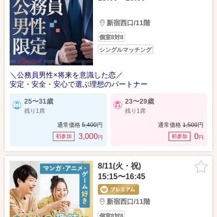
新宿西口/11階
個室8対8
シングルマッチング
＼公務員男性×将来を意識した恋／
安定・安全・安心で選ぶ理想のパートナー
25〜31歳
23〜29歳
残り1席
残り1席
通常価格
5,400
円
通常価格
1,500
円
3,000
0
初参加
初参加
円
円
8/11(火・祝)
15:15〜16:45
新宿西口/11階
個室8対8