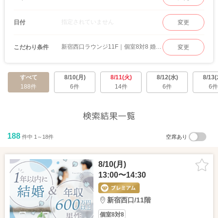
指定されていません
日付
変更
新宿西口ラウンジ11F｜個室8対8 婚活パーティー
こだわり条件
変更
すべて
8/10(月)
8/11(火)
8/12(水)
8/13(
188件
6件
14件
6件
6件
検索結果一覧
188
件中 1～18件
空席あり
8/10(月)
13:00〜14:30
新宿西口/11階
個室8対8