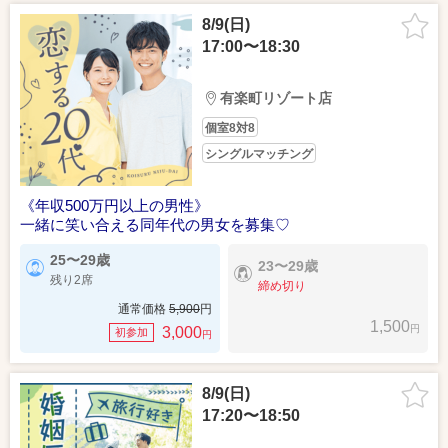
8/9(日)
17:00〜18:30
有楽町リゾート店
個室8対8
シングルマッチング
《年収500万円以上の男性》
一緒に笑い合える同年代の男女を募集♡
25〜29歳
23〜29歳
残り2席
締め切り
通常価格
5,900
円
1,500
円
3,000
初参加
円
8/9(日)
17:20〜18:50