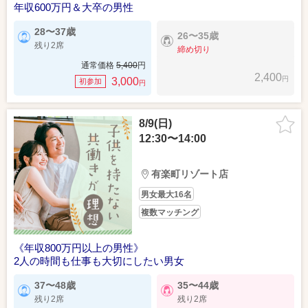
年収600万円＆大卒の男性
28〜37歳
26〜35歳
残り2席
締め切り
通常価格
5,400
円
2,400
円
3,000
初参加
円
8/9(日)
12:30〜14:00
有楽町リゾート店
男女最大16名
複数マッチング
《年収800万円以上の男性》
2人の時間も仕事も大切にしたい男女
37〜48歳
35〜44歳
残り2席
残り2席