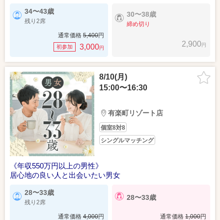
34〜43歳
30〜38歳
残り2席
締め切り
通常価格
5,400
円
2,900
円
3,000
初参加
円
8/10(月)
15:00〜16:30
有楽町リゾート店
個室8対8
シングルマッチング
《年収550万円以上の男性》
居心地の良い人と出会いたい男女
28〜33歳
28〜33歳
残り2席
通常価格
4,000
円
通常価格
1,000
円