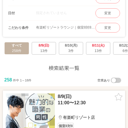
指定されていません
日付
変更
有楽町リゾートラウンジ｜個室8対8 婚活パーティー
こだわり条件
変更
すべて
8/9(日)
8/10(月)
8/11(火)
8/12(
258件
13件
3件
13件
6件
検索結果一覧
258
件中 1～18件
空席あり
8/9(日)
11:00〜12:30
有楽町リゾート店
個室8対8