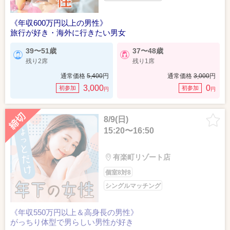
《年収600万円以上の男性》
旅行が好き・海外に行きたい男女
39〜51歳
37〜48歳
残り2席
残り1席
通常価格
5,400
円
通常価格
3,000
円
3,000
0
初参加
初参加
円
円
8/9(日)
15:20〜16:50
有楽町リゾート店
個室8対8
シングルマッチング
《年収550万円以上＆高身長の男性》
がっちり体型で男らしい男性が好き