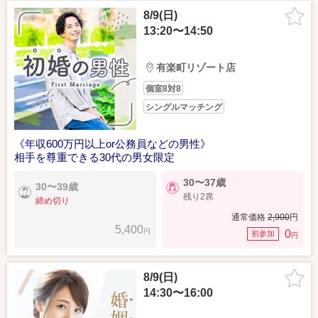
8/9(日)
13:20〜14:50
有楽町リゾート店
個室8対8
シングルマッチング
《年収600万円以上or公務員などの男性》
相手を尊重できる30代の男女限定
30〜37歳
30〜39歳
残り2席
締め切り
通常価格
2,900
円
5,400
円
0
初参加
円
8/9(日)
14:30〜16:00