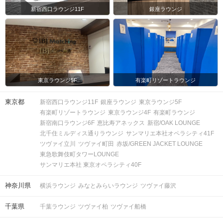
新宿西口ラウンジ11F
銀座ラウンジ
東京ラウンジ5F
有楽町リゾートラウンジ
東京都
新宿西口ラウンジ11F
銀座ラウンジ
東京ラウンジ5F
有楽町リゾートラウンジ
東京ラウンジ4F
有楽町ラウンジ
新宿南口ラウンジ6F
恵比寿アネックス
新宿/OAK LOUNGE
北千住ミルディス通りラウンジ
サンマリエ本社オペラシティ41F
ツヴァイ立川
ツヴァイ町田
赤坂/GREEN JACKET LOUNGE
東急歌舞伎町タワーLOUNGE
サンマリエ本社 東京オペラシティ40F
神奈川県
横浜ラウンジ
みなとみらいラウンジ
ツヴァイ藤沢
千葉県
千葉ラウンジ
ツヴァイ柏
ツヴァイ船橋