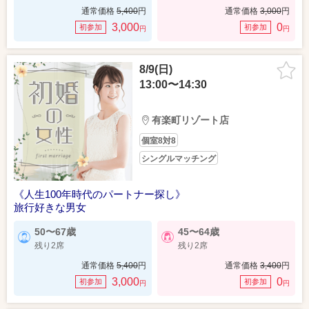
通常価格
5,400
円
通常価格
3,000
円
3,000
0
初参加
初参加
円
円
8/9(日)
13:00〜14:30
有楽町リゾート店
個室8対8
シングルマッチング
《人生100年時代のパートナー探し》
旅行好きな男女
50〜67歳
45〜64歳
残り2席
残り2席
通常価格
5,400
円
通常価格
3,400
円
3,000
0
初参加
初参加
円
円