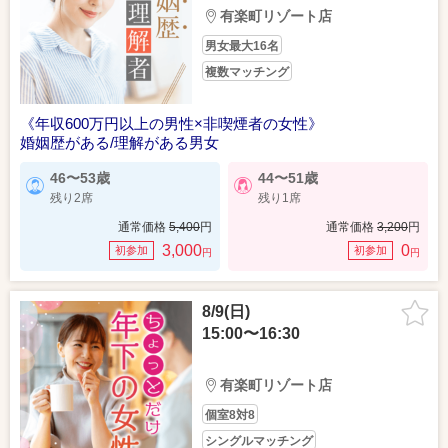
有楽町リゾート店
男女最大16名
複数マッチング
《年収600万円以上の男性×非喫煙者の女性》
婚姻歴がある/理解がある男女
46〜53歳
44〜51歳
残り2席
残り1席
通常価格
5,400
円
通常価格
3,200
円
3,000
0
初参加
初参加
円
円
8/9(日)
15:00〜16:30
有楽町リゾート店
個室8対8
シングルマッチング