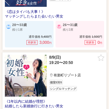
《恋はタイパも大事！》
マッチングしたらまた会いたい男女
28〜33歳
26〜31歳
残り1席
残り2席
通常価格
5,400
円
通常価格
1,500
円
3,000
0
初参加
初参加
円
円
8/9(日)
19:20〜20:50
有楽町リゾート店
個室8対8
シングルマッチング
《1年以内に結婚が理想》
結婚したら新婚旅行に行きたい男女