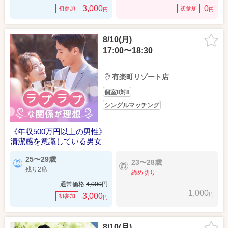
3,000
0
初参加
初参加
円
円
8/10(月)
17:00〜18:30
有楽町リゾート店
個室8対8
シングルマッチング
《年収500万円以上の男性》
清潔感を意識している男女
25〜29歳
23〜28歳
残り2席
締め切り
通常価格
4,000
円
1,000
円
3,000
初参加
円
8/10(月)