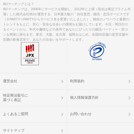
IBJマッチングとは？
IBJマッチングは、2006年にサービスを開始し、2012年に上場（現在は東証プライム市
場）した株式会社IBJが運営する、日本最大級の「自社直営」婚活・恋活サービスです
（※PARTY☆PARTYからサービス名を変更いたしました）。独自のノウハウと最新の
トレンドをもとに、安心・安全な出会いの環境をお届けしています。今日・明日行け
るイベントから、年代や趣味などの条件であなたにぴったりの婚活パーティー・街コ
ンを簡単に探せます。東京、大阪、名古屋、福岡をはじめ、全国56店舗の直営店舗や
近隣の飲食店等で、あなたの出会いをサポートします。
運営会社
利用規約
特定商法取引に
個人情報保護方針
基づく表記
よくあるご質問
お問い合わせ
サイトマップ