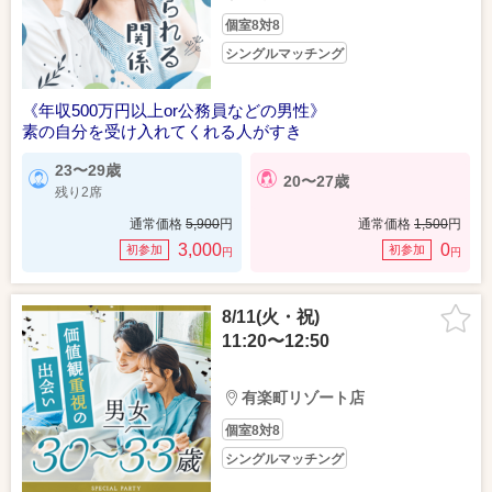
個室8対8
シングルマッチング
《年収500万円以上or公務員などの男性》
素の自分を受け入れてくれる人がすき
23〜29歳
20〜27歳
残り2席
通常価格
5,900
円
通常価格
1,500
円
3,000
0
初参加
初参加
円
円
8/11(火・祝)
11:20〜12:50
有楽町リゾート店
個室8対8
シングルマッチング