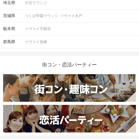
埼玉県
大宮ラウンジ
茨城県
つくば学園ラウンジ
ツヴァイ水戸
栃木県
ツヴァイ宇都宮
群馬県
ツヴァイ高崎
街コン・恋活パーティー