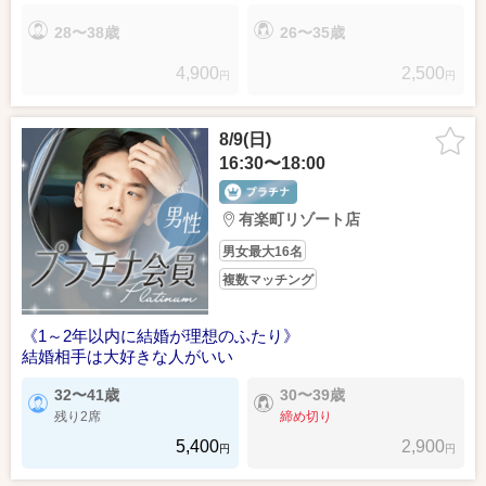
28〜38歳
26〜35歳
4,900
2,500
円
円
8/9(日)
16:30〜18:00
有楽町リゾート店
男女最大16名
複数マッチング
《1～2年以内に結婚が理想のふたり》
結婚相手は大好きな人がいい
32〜41歳
30〜39歳
残り2席
締め切り
5,400
2,900
円
円