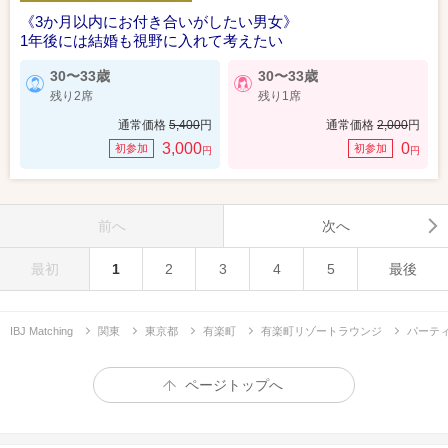
《3か月以内にお付き合いがしたい男女》
1年後には結婚も視野に入れて考えたい
30〜33歳
30〜33歳
残り2席
残り1席
通常価格
5,400
円
通常価格
2,000
円
3,000
0
初参加
初参加
円
円
前へ
次へ
最初
1
2
3
4
5
最後
IBJ Matching
関東
東京都
有楽町
有楽町リゾートラウンジ
パーテ
ページトップへ