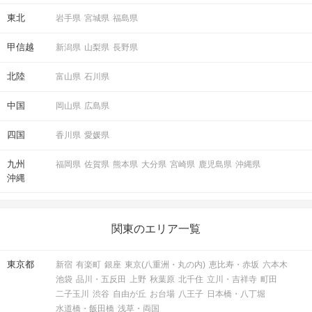
東北
岩手県
宮城県
福島県
甲信越
新潟県
山梨県
長野県
北陸
富山県
石川県
中国
岡山県
広島県
四国
香川県
愛媛県
九州
福岡県
佐賀県
熊本県
大分県
宮崎県
鹿児島県
沖縄県
沖縄
関東のエリア一覧
東京都
新宿
有楽町
銀座
東京(八重洲・丸の内)
恵比寿・赤坂
六本木
池袋
品川・五反田
上野
秋葉原
北千住
立川・吉祥寺
町田
二子玉川
渋谷
自由が丘
お台場
八王子
日本橋・八丁堀
水道橋・飯田橋
浅草・両国