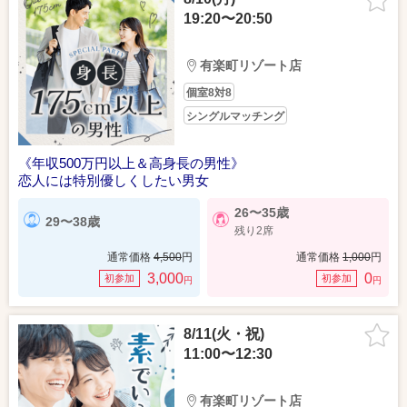
19:20〜20:50
有楽町リゾート店
個室8対8
シングルマッチング
《年収500万円以上＆高身長の男性》
恋人には特別優しくしたい男女
26〜35歳
29〜38歳
残り2席
通常価格
4,500
円
通常価格
1,000
円
3,000
0
初参加
初参加
円
円
8/11(火・祝)
11:00〜12:30
有楽町リゾート店