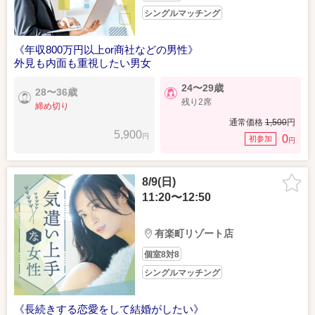
シングルマッチング
《年収800万円以上or商社などの男性》
外見も内面も重視したい男女
24〜29歳
28〜36歳
残り2席
締め切り
通常価格
1,500
円
5,900
円
0
初参加
円
8/9(日)
11:20〜12:50
有楽町リゾート店
個室8対8
シングルマッチング
《長続きする恋愛をして結婚がしたい》