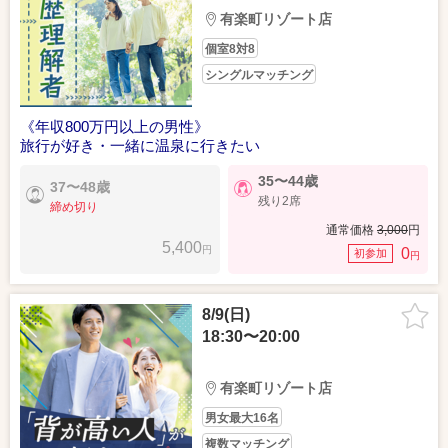
有楽町リゾート店
個室8対8
シングルマッチング
《年収800万円以上の男性》
旅行が好き・一緒に温泉に行きたい
35〜44歳
37〜48歳
残り2席
締め切り
通常価格
3,000
円
5,400
円
0
初参加
円
8/9(日)
18:30〜20:00
有楽町リゾート店
男女最大16名
複数マッチング