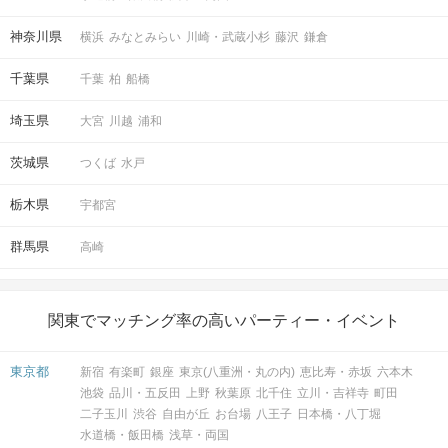
神奈川県
横浜
みなとみらい
川崎・武蔵小杉
藤沢
鎌倉
千葉県
千葉
柏
船橋
埼玉県
大宮
川越
浦和
茨城県
つくば
水戸
栃木県
宇都宮
群馬県
高崎
関東でマッチング率の高いパーティー・イベント
東京都
新宿
有楽町
銀座
東京(八重洲・丸の内)
恵比寿・赤坂
六本木
池袋
品川・五反田
上野
秋葉原
北千住
立川・吉祥寺
町田
二子玉川
渋谷
自由が丘
お台場
八王子
日本橋・八丁堀
水道橋・飯田橋
浅草・両国