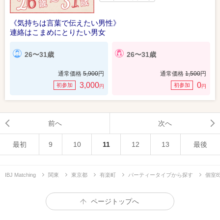
《気持ちは言葉で伝えたい男性》
連絡はこまめにとりたい男女
26〜31歳
26〜31歳
通常価格
5,900
円
通常価格
1,500
円
3,000
0
初参加
初参加
円
円
前へ
次へ
最初
9
10
11
12
13
最後
IBJ Matching
関東
東京都
有楽町
パーティータイプから探す
個室8
ページトップへ