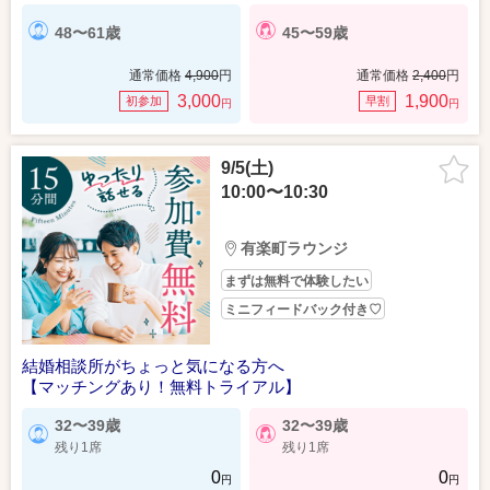
48〜61歳
45〜59歳
通常価格
4,900
円
通常価格
2,400
円
3,000
1,900
初参加
早割
円
円
9/5(土)
10:00〜10:30
有楽町ラウンジ
まずは無料で体験したい
ミニフィードバック付き♡
結婚相談所がちょっと気になる方へ
【マッチングあり！無料トライアル】
32〜39歳
32〜39歳
残り1席
残り1席
0
0
円
円