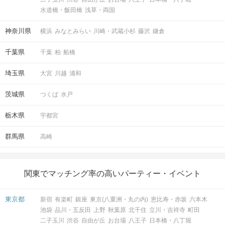
水道橋・飯田橋
浅草・両国
神奈川県
横浜
みなとみらい
川崎・武蔵小杉
藤沢
鎌倉
千葉県
千葉
柏
船橋
埼玉県
大宮
川越
浦和
茨城県
つくば
水戸
栃木県
宇都宮
群馬県
高崎
関東でマッチング率の高いパーティー・イベント
東京都
新宿
有楽町
銀座
東京(八重洲・丸の内)
恵比寿・赤坂
六本木
池袋
品川・五反田
上野
秋葉原
北千住
立川・吉祥寺
町田
二子玉川
渋谷
自由が丘
お台場
八王子
日本橋・八丁堀