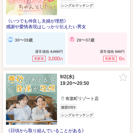
シングルマッチング
《いつでも仲良し夫婦が理想》
感謝や愛情表現はしっかり伝えたい男女
30〜39歳
28〜37歳
通常価格
4,900
円
通常価格
500
円
3,000
0
初参加
初参加
円
円
9/2(水)
19:20〜20:50
有楽町リゾート店
個室8対8
シングルマッチング
《日頃から取り組んでいることがある》