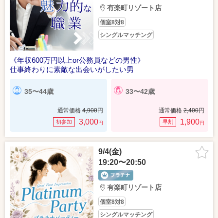
有楽町リゾート店
個室8対8
シングルマッチング
《年収600万円以上or公務員などの男性》
仕事終わりに素敵な出会いがしたい男
35〜44歳
33〜42歳
通常価格
4,900
円
通常価格
2,400
円
3,000
1,900
初参加
早割
円
円
9/4(金)
19:20〜20:50
有楽町リゾート店
個室8対8
シングルマッチング