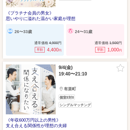
《プラチナ会員の男女》
思いやりに溢れた温かい家庭が理想
26〜33歳
24〜31歳
通常価格
4,900
円
通常価格
1,500
円
4,400
1,000
早割
早割
円
円
9/4(金)
19:40〜21:10
有楽町
個室8対8
シングルマッチング
《年収600万円以上の男性》
支え合える関係性が理想の夫婦