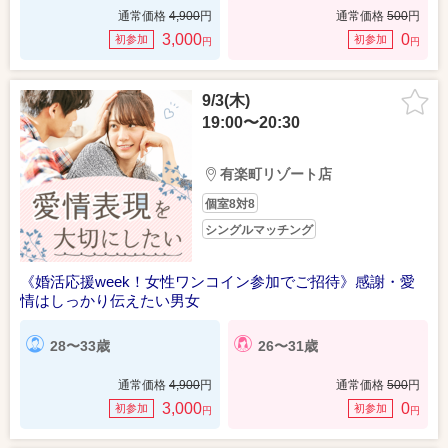
通常価格
4,900
円
通常価格
500
円
3,000
0
初参加
初参加
円
円
9/3(木)
19:00〜20:30
有楽町リゾート店
個室8対8
シングルマッチング
《婚活応援week！女性ワンコイン参加でご招待》感謝・愛
情はしっかり伝えたい男女
28〜33歳
26〜31歳
通常価格
4,900
円
通常価格
500
円
3,000
0
初参加
初参加
円
円