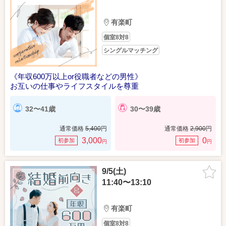
有楽町
個室8対8
シングルマッチング
《年収600万以上or役職者などの男性》
お互いの仕事やライフスタイルを尊重
32〜41歳
30〜39歳
通常価格
5,400
円
通常価格
2,900
円
3,000
0
初参加
初参加
円
円
9/5(土)
11:40〜13:10
有楽町
個室8対8