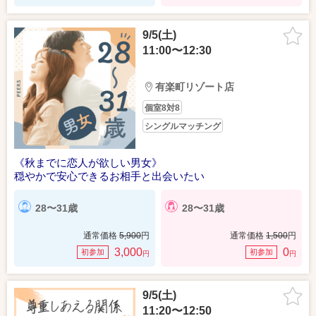
9/5(土)
11:00〜12:30
有楽町リゾート店
個室8対8
シングルマッチング
《秋までに恋人が欲しい男女》
穏やかで安心できるお相手と出会いたい
28〜31歳
28〜31歳
通常価格
5,900
円
通常価格
1,500
円
3,000
0
初参加
初参加
円
円
9/5(土)
11:20〜12:50