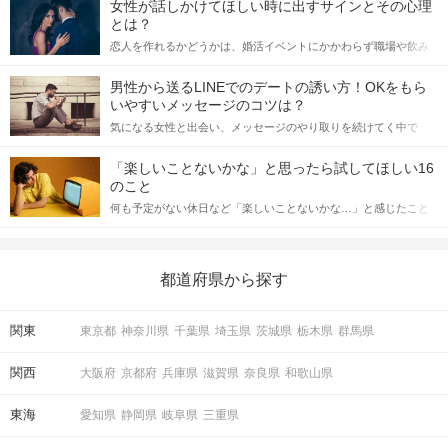
女性が話しかけてほしい時に出すサインとその心理
とは？
恋人を作れるかどうかは、婚活イベントにかかわらず職場や飲み
会の場で女性が話しかけて欲しい時に出すサインに、早く気づい
てアプローチできるかにも左右されます。 これから恋人作りを本
男性から送るLINEでのデートの誘い方！OKをもら
格的に始めようとしている方は、女性が異性を求めて出すサイン
いやすいメッセージのコツは？
をしっかりと理解し、正しい行動に移せるかどうかが重要。 この
気になる女性と出会い、メッセージのやり取りを続けてく中で
記事では、女性が話しかけて欲しい時に出すサインとその心理を
「この人いいな」と感じたら、次はデートに誘いたくなるもの。
詳しく解説した後、婚活イベントで実際にサインを受け取った場
しかし、中には「どう誘ったらいいの？」とお困りの男性もいら
合にどのような行動に繋げるべきかをご紹介していきます。
「楽しいことないかな」と思ったら試してほしい16
っしゃるのではないでしょうか。 そこで今回は、男性から女性へ
のこと
送るLINEでのデートの誘い方のコツをご紹介します。例文も混じ
何も予定がない休日など「楽しいことないかな…」と感じたこと
えながら解説するので、ぜひ参考にしてください。
がある人もいるのでは？ 日常が退屈に感じるなら、いますぐ楽し
いことを始めましょう！ いますぐ楽しい気分になれる対処法か
ら、恋愛・自分磨き・趣味などジャンル別の楽しいことまで、16
の楽しいことアイデアを集めました♪ いままさに楽しいことを探し
都道府県から探す
ている方は必見です。
関東
東京都
神奈川県
千葉県
埼玉県
茨城県
栃木県
群馬県
関西
大阪府
京都府
兵庫県
滋賀県
奈良県
和歌山県
東海
愛知県
静岡県
岐阜県
三重県