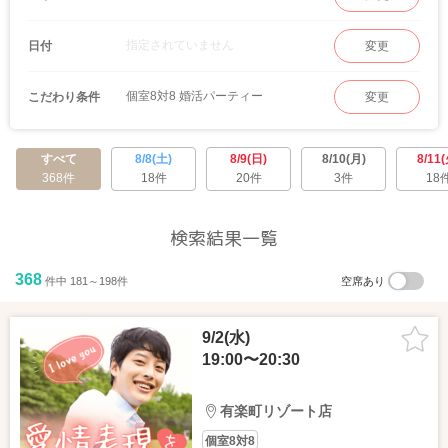
指定されていません
日付
変更
個室8対8 婚活パーティー
こだわり条件
変更
すべて
8/8(土)
8/9(日)
8/10(月)
8/11(
368件
18件
20件
3件
18
検索結果一覧
368
件中 181～198件
空席あり
9/2(水)
19:00〜20:30
有楽町リゾート店
個室8対8