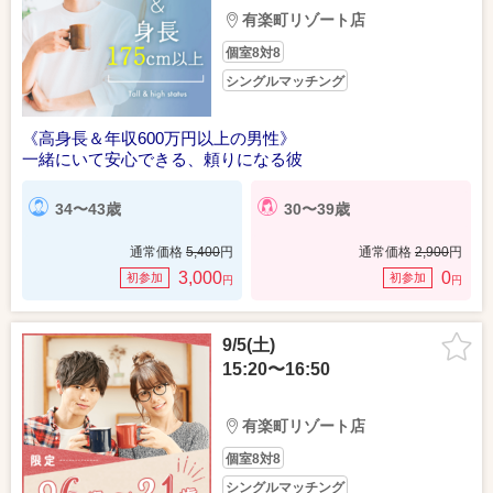
有楽町リゾート店
個室8対8
シングルマッチング
《高身長＆年収600万円以上の男性》
一緒にいて安心できる、頼りになる彼
34〜43歳
30〜39歳
通常価格
5,400
円
通常価格
2,900
円
3,000
0
初参加
初参加
円
円
9/5(土)
15:20〜16:50
有楽町リゾート店
個室8対8
シングルマッチング