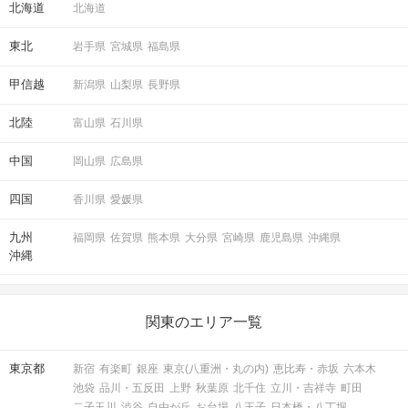
北海道
北海道
東北
岩手県
宮城県
福島県
甲信越
新潟県
山梨県
長野県
北陸
富山県
石川県
中国
岡山県
広島県
四国
香川県
愛媛県
九州
福岡県
佐賀県
熊本県
大分県
宮崎県
鹿児島県
沖縄県
沖縄
関東のエリア一覧
東京都
新宿
有楽町
銀座
東京(八重洲・丸の内)
恵比寿・赤坂
六本木
池袋
品川・五反田
上野
秋葉原
北千住
立川・吉祥寺
町田
二子玉川
渋谷
自由が丘
お台場
八王子
日本橋・八丁堀