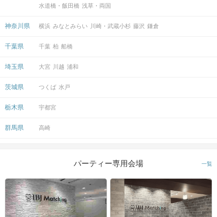
水道橋・飯田橋
浅草・両国
神奈川県
横浜
みなとみらい
川崎・武蔵小杉
藤沢
鎌倉
千葉県
千葉
柏
船橋
埼玉県
大宮
川越
浦和
茨城県
つくば
水戸
栃木県
宇都宮
群馬県
高崎
パーティー専用会場
一覧