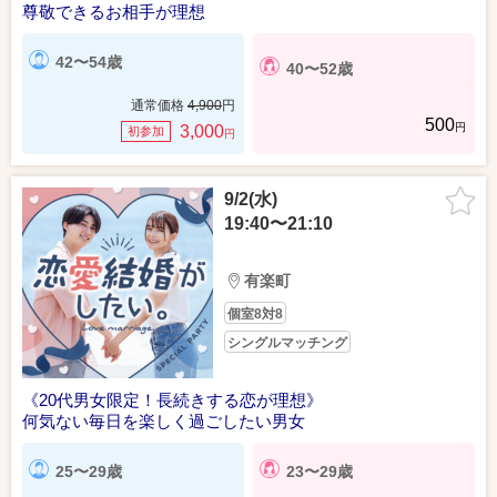
尊敬できるお相手が理想
42〜54歳
40〜52歳
通常価格
4,900
円
500
円
3,000
初参加
円
9/2(水)
19:40〜21:10
有楽町
個室8対8
シングルマッチング
《20代男女限定！長続きする恋が理想》
何気ない毎日を楽しく過ごしたい男女
25〜29歳
23〜29歳