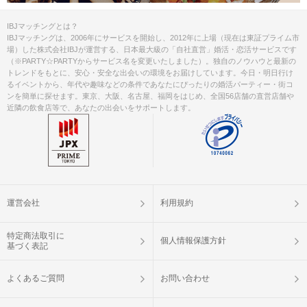
IBJマッチングとは？
IBJマッチングは、2006年にサービスを開始し、2012年に上場（現在は東証プライム市
場）した株式会社IBJが運営する、日本最大級の「自社直営」婚活・恋活サービスです
（※PARTY☆PARTYからサービス名を変更いたしました）。独自のノウハウと最新の
トレンドをもとに、安心・安全な出会いの環境をお届けしています。今日・明日行け
るイベントから、年代や趣味などの条件であなたにぴったりの婚活パーティー・街コ
ンを簡単に探せます。東京、大阪、名古屋、福岡をはじめ、全国56店舗の直営店舗や
近隣の飲食店等で、あなたの出会いをサポートします。
運営会社
利用規約
特定商法取引に
個人情報保護方針
基づく表記
よくあるご質問
お問い合わせ