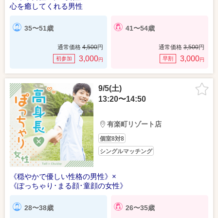
心を癒してくれる男性
35〜51歳
41〜54歳
通常価格
4,500
円
通常価格
3,500
円
3,000
3,000
初参加
早割
円
円
9/5(土)
13:20〜14:50
有楽町リゾート店
個室8対8
シングルマッチング
《穏やかで優しい性格の男性》×
《ぽっちゃり･まる顔･童顔の女性》
28〜38歳
26〜35歳