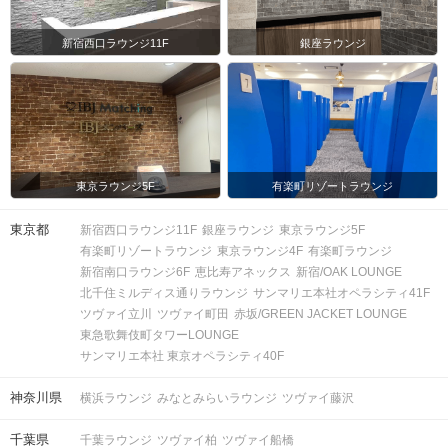
新宿西口ラウンジ11F
銀座ラウンジ
東京ラウンジ5F
有楽町リゾートラウンジ
東京都
新宿西口ラウンジ11F
銀座ラウンジ
東京ラウンジ5F
有楽町リゾートラウンジ
東京ラウンジ4F
有楽町ラウンジ
新宿南口ラウンジ6F
恵比寿アネックス
新宿/OAK LOUNGE
北千住ミルディス通りラウンジ
サンマリエ本社オペラシティ41F
ツヴァイ立川
ツヴァイ町田
赤坂/GREEN JACKET LOUNGE
東急歌舞伎町タワーLOUNGE
サンマリエ本社 東京オペラシティ40F
神奈川県
横浜ラウンジ
みなとみらいラウンジ
ツヴァイ藤沢
千葉県
千葉ラウンジ
ツヴァイ柏
ツヴァイ船橋