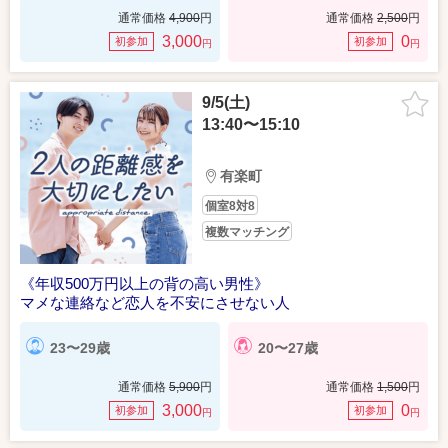
通常価格
4,900
円
通常価格
2,500
円
3,000
0
初参加
初参加
円
円
9/5(土)
13:40〜15:10
有楽町
個室8対8
複数マッチング
《年収500万円以上の背の高い男性》
マメな連絡など恋人を不安にさせない人
23〜29歳
20〜27歳
通常価格
5,900
円
通常価格
1,500
円
3,000
0
初参加
初参加
円
円