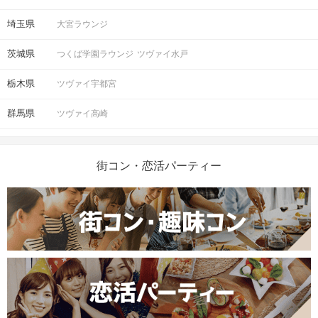
埼玉県
大宮ラウンジ
茨城県
つくば学園ラウンジ
ツヴァイ水戸
栃木県
ツヴァイ宇都宮
群馬県
ツヴァイ高崎
街コン・恋活パーティー