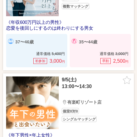
複数マッチング
《年収600万円以上の男性》
恋愛を後回しにするのは終わりにする男女
37〜46歳
35〜44歳
通常価格
5,400
円
通常価格
3,000
円
3,000
2,500
初参加
早割
円
円
9/5(土)
13:00〜14:30
有楽町リゾート店
個室8対8
シングルマッチング
《年下男性×年上女性》