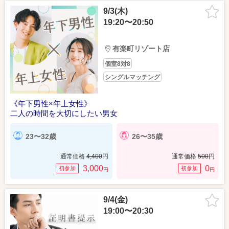
9/3(木)
19:20〜20:50
有楽町リゾート店
個室8対8
シングルマッチング
《年下男性×年上女性》
二人の時間を大切にしたい男女
23〜32歳
26〜35歳
通常価格
4,400
円
通常価格
500
円
3,000
0
初参加
初参加
円
円
9/4(金)
19:00〜20:30