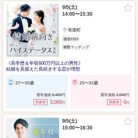
9/5(土)
14:00〜15:30
有楽町
個室8対8
複数マッチング
《高学歴＆年収600万円以上の男性》
結婚を見据えた長続きする恋が理想
27〜35歳
25〜33歳
通常価格
5,400
円
通常価格
2,000
円
3,000
0
初参加
初参加
円
円
9/5(土)
15:00〜16:30