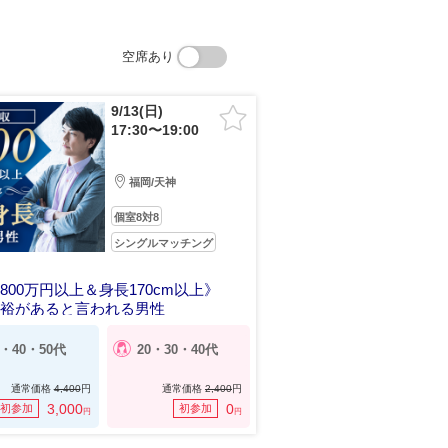
空席あり
9/13(日)
17:30〜19:00
福岡/天神
個室8対8
シングルマッチング
800万円以上＆身長170cm以上》
余裕があると言われる男性
0・40・50代
20・30・40代
通常価格
4,400
円
通常価格
2,400
円
3,000
0
初参加
初参加
円
円