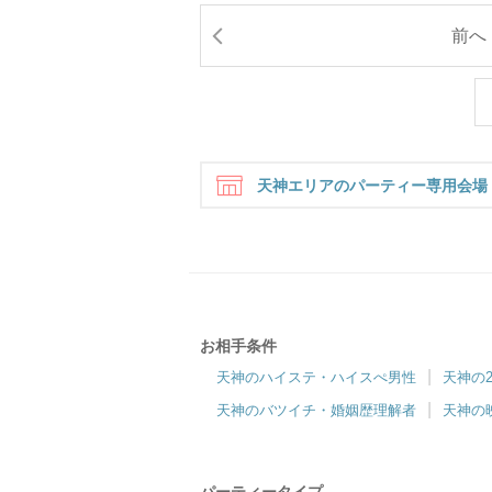
前へ
天神エリアのパーティー専用会場
お相手条件
福岡/天神ラウンジ
天神のハイステ・ハイスぺ男性
天神の
周りを気にせず話せる個室会場
天神のバツイチ・婚姻歴理解者
天神の