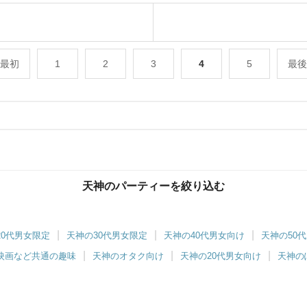
最初
1
2
3
4
5
最後
天神のパーティーを絞り込む
20代男女限定
天神の30代男女限定
天神の40代男女向け
天神の50
映画など共通の趣味
天神のオタク向け
天神の20代男女向け
天神の