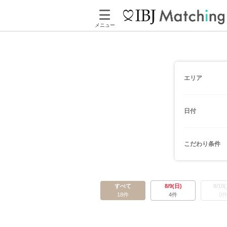
メニュー
エリア
日付
こだわり条件
すべて
8/9(日)
8/10
18件
4件
0