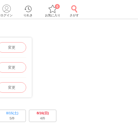
0
ログイン
りれき
お気に入り
さがす
変更
変更
変更
8/15(土)
8/16(日)
5件
4件