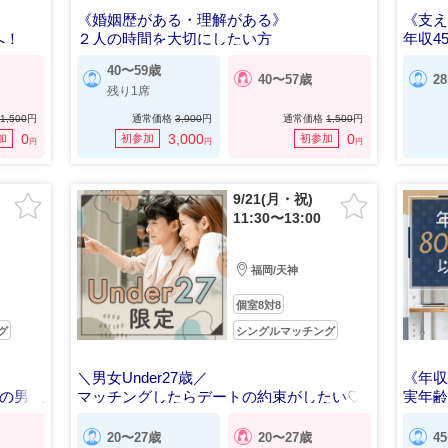
《婚姻歴がある・理解がある》
《支
へ！
２人の時間を大切にしたい方
年収4
40〜59歳
40〜57歳
2
残り1席
1,500
円
通常価格
3,900
円
通常価格
1,500
円
0
3,000
0
加
初参加
初参加
円
円
円
9/21(月・祝)
11:30〜13:00
福岡/天神
個室8対8
グ
シングルマッチング
＼男女Under27歳／
《年収
どの男性
マッチングしたらデートの約束がしたい♡
実年
20〜27歳
20〜27歳
4