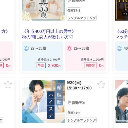
福岡/天神
個室8対8
シングルマッチング
う方》
《年収400万円以上の男性》
《60
秋の間に恋人が欲しい方♡
マッチ
27〜35歳
26〜33歳
4
1,900
円
通常価格
3,400
円
通常価格
1,500
円
0
2,900
0
加
早割
初参加
円
円
円
9/20(日)
15:30〜17:00
福岡/天神
個室8対8
グ
シングルマッチング