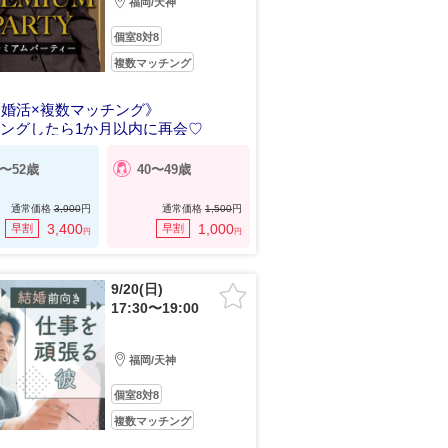
福岡/天神
個室8対8
複数マッチング
分婚活×複数マッチング》
ングしたら1か月以内に再会♡
0〜52歳
40〜49歳
通常価格
3,900
円
通常価格
1,500
円
3,400
1,000
早割
早割
円
円
9/20(日)
17:30〜19:00
福岡/天神
個室8対8
複数マッチング