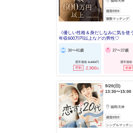
福岡/天神
個室8対8
複数マッチング
《優しい性格＆身だしなみに気を使
年収600万円以上などの男性♡
30〜41歳
27〜37歳
通常価格
3,400
円
通常価格
2,900
早割
初参
円
9/20(日)
13:30〜15:00
福岡/天神
個室8対8
シングルマッチン