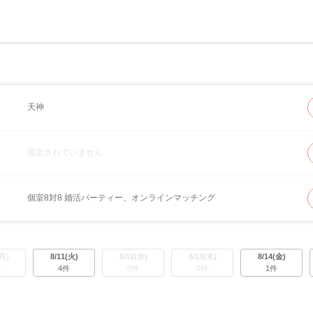
天神
指定されていません
個室8対8 婚活パーティー、オンラインマッチング
(月)
8/11(火)
8/12(水)
8/13(木)
8/14(金)
件
4件
0件
0件
1件