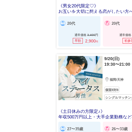
《男女20代限定♡》
お互いを大切に想える恋がしたい方
20代
20代
通常価格
3,400
円
通常価格
2,900
早割
初参
円
9/20(日)
19:30〜21:00
福岡/天神
個室8対8
シングルマッチン
《土日休みの方限定♪》
年収500万円以上・大手企業勤務な
27〜35歳
26〜33歳