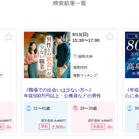
検索結果一覧
9/13(日)
15:30〜17:00
福岡/天神
個室8対8
グ
複数マッチング
《職場での出会いは少ない方へ》
《年収
年収500万円以上・公務員などの男性
心に
31〜41歳
28〜39歳
3
1,900
円
通常価格
3,400
円
通常価格
1,900
円
0
2,900
0
加
早割
初参加
円
円
円