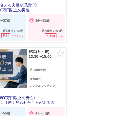
え合える夫婦が理想♡》
50万円以上の男性
8〜37歳
26〜35歳
通常価格
3,400
円
通常価格
1,500
円
2,900
0
早割
初参加
円
円
9/21(月・祝)
13:30〜15:00
福岡/天神
個室8対8
シングルマッチング
800万円以上の男性》
齢より若く見られたことがある方
5〜56歳
43〜53歳