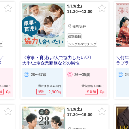
9/19(土)
11:30〜13:00
福岡/天神
個室8対8
グ
シングルマッチング
！／
《家事・育児は2人で協力したい♡》
＼何
♡
大手/上場企業勤務などの男性
ラブ
28〜37歳
26〜35歳
2
1,000
円
通常価格
3,400
円
通常価格
1,500
円
0
2,900
0
加
早割
初参加
円
円
円
9/19(土)
17:30〜19:00