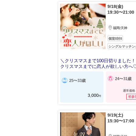
9/18(金)
19:30〜21:00
福岡/天神
個室8対8
シングルマッチン
＼クリスマスまで100日切りました
クリスマスまでに恋人が欲しい方へ
24〜31歳
25〜33歳
通常価格
3,000
円
初参
9/19(土)
15:30〜17:00