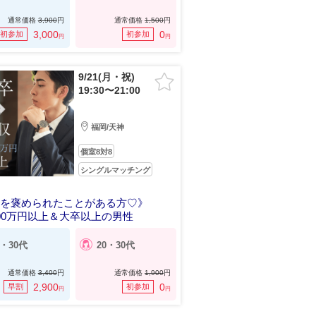
通常価格
3,900
円
通常価格
1,500
円
3,000
0
初参加
初参加
円
円
9/21(月・祝)
19:30〜21:00
福岡/天神
個室8対8
シングルマッチング
姿を褒められたことがある方♡》
00万円以上＆大卒以上の男性
0・30代
20・30代
通常価格
3,400
円
通常価格
1,900
円
2,900
0
早割
初参加
円
円