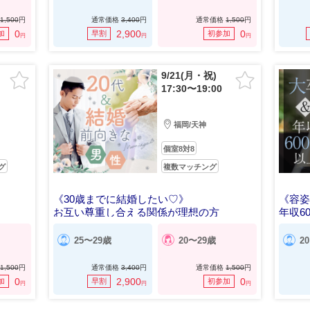
1,500
円
通常価格
3,400
円
通常価格
1,500
円
0
2,900
0
加
早割
初参加
円
円
円
9/21(月・祝)
17:30〜19:00
福岡/天神
個室8対8
グ
複数マッチング
《30歳までに結婚したい♡》
《容
お互い尊重し合える関係が理想の方
年収6
25〜29歳
20〜29歳
2
1,500
円
通常価格
3,400
円
通常価格
1,500
円
0
2,900
0
加
早割
初参加
円
円
円