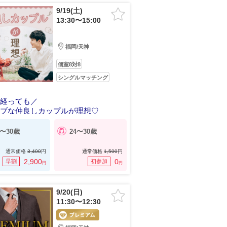
9/19(土)
13:30〜15:00
福岡/天神
個室8対8
シングルマッチング
年経っても／
ラブな仲良しカップルが理想♡
4〜30歳
24〜30歳
通常価格
3,400
円
通常価格
1,500
円
2,900
0
早割
初参加
円
円
9/20(日)
11:30〜12:30