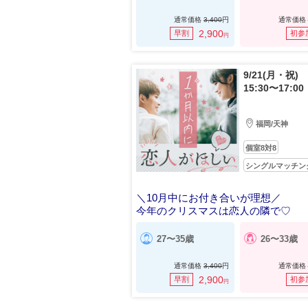
通常価格
3,400
円
通常価格
2,900
早割
初参
円
9/21(月・祝)
15:30〜17:00
福岡/天神
個室8対8
シングルマッチン
＼10月中にお付き合いが理想／
今年のクリスマスは恋人の隣で♡
27〜35歳
26〜33歳
通常価格
3,400
円
通常価格
2,900
早割
初参
円