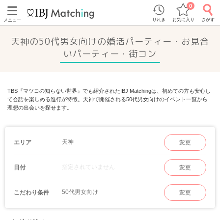
0
りれき
お気に入り
さがす
メニュー
天神の50代男女向けの婚活パーティー・お見合
いパーティー・街コン
TBS『マツコの知らない世界』でも紹介されたIBJ Matchingは、初めての方も安心し
て会話を楽しめる進行が特徴。天神で開催される50代男女向けのイベント一覧から
理想の出会いを探せます。
天神
エリア
変更
指定されていません
日付
変更
50代男女向け
こだわり条件
変更