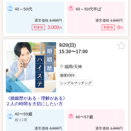
40～50代
40～50代半ば
通常価格
3,900
円
通常価格
1,500
円
3,000
0
初参加
初参加
円
円
9/20(日)
15:30〜17:00
福岡/天神
個室8対8
シングルマッチング
《婚姻歴がある・理解がある》
２人の時間を大切にしたい方
40〜59歳
40〜57歳
残り1席
通常価格
3,900
円
通常価格
1,500
円