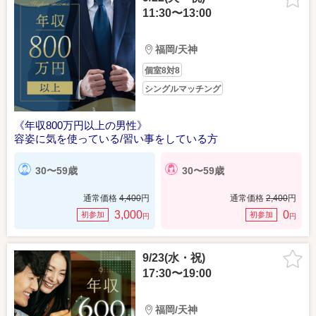
11:30〜13:00
福岡/天神
個室8対8
シングルマッチング
《年収800万円以上の男性》
容姿に気を使っている/習い事をしている方
30〜59歳
30〜59歳
通常価格
4,400
円
通常価格
2,400
円
3,000
0
初参加
初参加
円
円
9/23(水・祝)
17:30〜19:00
福岡/天神