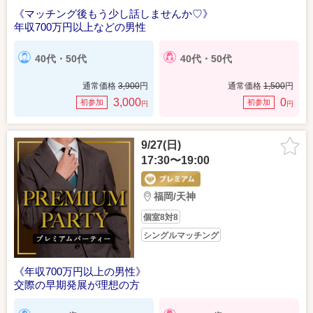
《マッチング後もう少し話しませんか♡》
年収700万円以上などの男性
40代・50代
40代・50代
通常価格
3,900
円
通常価格
1,500
円
3,000
0
初参加
初参加
円
円
9/27(日)
17:30〜19:00
福岡/天神
個室8対8
シングルマッチング
《年収700万円以上の男性》
交際の早期発展が理想の方