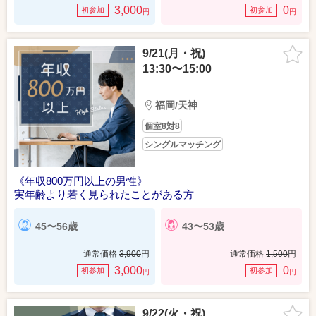
3,000
0
初参加
初参加
円
円
9/21(月・祝)
13:30〜15:00
福岡/天神
個室8対8
シングルマッチング
《年収800万円以上の男性》
実年齢より若く見られたことがある方
45〜56歳
43〜53歳
通常価格
3,900
円
通常価格
1,500
円
3,000
0
初参加
初参加
円
円
9/22(火・祝)