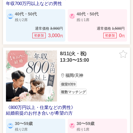
年収700万円以上などの男性
40代・50代
40代・50代
残り2席
残り1席
通常価格
3,900
円
通常価格
1,500
円
3,000
0
初参加
初参加
円
円
8/11(火・祝)
13:30〜15:00
福岡/天神
個室8対8
複数マッチング
《800万円以上・仕業などの男性》
結婚前提のお付き合いが希望の方
30〜59歳
30〜59歳
残り2席
残り1席