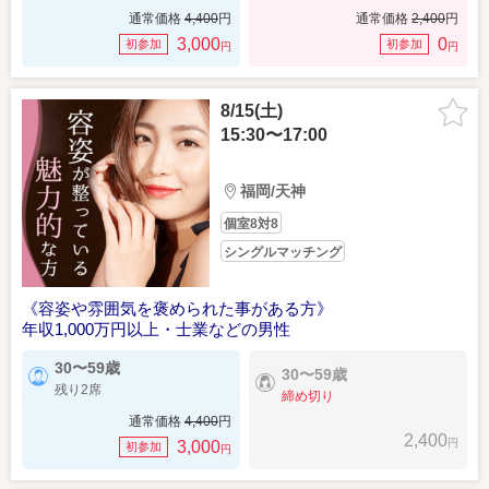
通常価格
4,400
円
通常価格
2,400
円
3,000
0
初参加
初参加
円
円
8/15(土)
15:30〜17:00
福岡/天神
個室8対8
シングルマッチング
《容姿や雰囲気を褒められた事がある方》
年収1,000万円以上・士業などの男性
30〜59歳
30〜59歳
残り2席
締め切り
通常価格
4,400
円
2,400
円
3,000
初参加
円