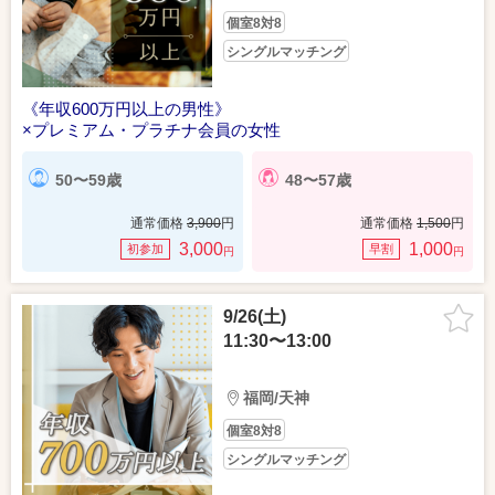
個室8対8
シングルマッチング
《年収600万円以上の男性》
×プレミアム・プラチナ会員の女性
50〜59歳
48〜57歳
通常価格
3,900
円
通常価格
1,500
円
3,000
1,000
初参加
早割
円
円
9/26(土)
11:30〜13:00
福岡/天神
個室8対8
シングルマッチング