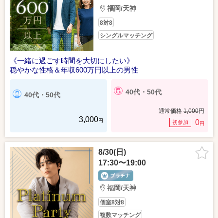
福岡/天神
8対8
シングルマッチング
《一緒に過ごす時間を大切にしたい》
穏やかな性格＆年収600万円以上の男性
40代・50代
40代・50代
通常価格
1,000
円
3,000
円
0
初参加
円
8/30(日)
17:30〜19:00
福岡/天神
個室8対8
複数マッチング