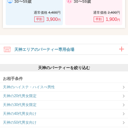
30〜59歳
30〜59歳
通常価格
4,400
円
通常価格
2,400
円
3,900
1,900
早割
早割
円
円
天神エリアのパーティー専用会場
天神のパーティーを絞り込む
お相手条件
天神のハイステ・ハイスぺ男性
福岡/天神ラウンジ
天神の20代男女限定
周りを気にせず話せる個室会場
天神の30代男女限定
天神の40代男女向け
天神の50代男女向け