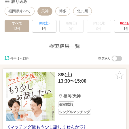
絞り込み
福岡県すべて
天神
博多
北九州
すべて
8/8(土)
8/9(日)
8/10(月)
8/11(
13件
1件
0件
0件
1件
検索結果一覧
13
件中 1～13件
空席あり
8/8(土)
13:30〜15:00
福岡/天神
個室8対8
シングルマッチング
《マッチング後もう少し話しませんか♡》