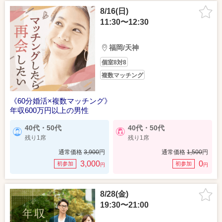
8/16(日)
11:30〜12:30
福岡/天神
個室8対8
複数マッチング
《60分婚活×複数マッチング》
年収600万円以上の男性
40代・50代
40代・50代
残り1席
残り1席
通常価格
3,900
円
通常価格
1,500
円
3,000
0
初参加
初参加
円
円
8/28(金)
19:30〜21:00