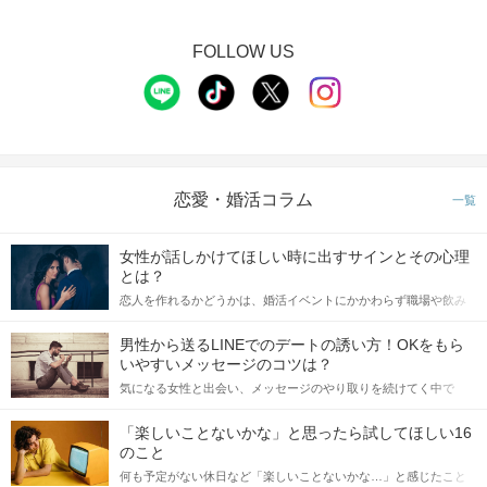
FOLLOW US
恋愛・婚活コラム
一覧
女性が話しかけてほしい時に出すサインとその心理
とは？
恋人を作れるかどうかは、婚活イベントにかかわらず職場や飲み
会の場で女性が話しかけて欲しい時に出すサインに、早く気づい
てアプローチできるかにも左右されます。 これから恋人作りを本
男性から送るLINEでのデートの誘い方！OKをもら
格的に始めようとしている方は、女性が異性を求めて出すサイン
いやすいメッセージのコツは？
をしっかりと理解し、正しい行動に移せるかどうかが重要。 この
気になる女性と出会い、メッセージのやり取りを続けてく中で
記事では、女性が話しかけて欲しい時に出すサインとその心理を
「この人いいな」と感じたら、次はデートに誘いたくなるもの。
詳しく解説した後、婚活イベントで実際にサインを受け取った場
しかし、中には「どう誘ったらいいの？」とお困りの男性もいら
合にどのような行動に繋げるべきかをご紹介していきます。
「楽しいことないかな」と思ったら試してほしい16
っしゃるのではないでしょうか。 そこで今回は、男性から女性へ
のこと
送るLINEでのデートの誘い方のコツをご紹介します。例文も混じ
何も予定がない休日など「楽しいことないかな…」と感じたこと
えながら解説するので、ぜひ参考にしてください。