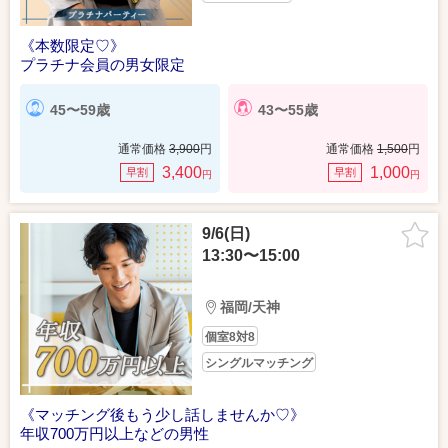
《本数限定♡》
プラチナ会員の男女限定
45〜59歳
43〜55歳
通常価格
3,900
円
通常価格
1,500
円
3,400
1,000
早割
早割
円
円
9/6(日)
13:30〜15:00
福岡/天神
個室8対8
シングルマッチング
《マッチング後もう少し話しませんか♡》
年収700万円以上などの男性