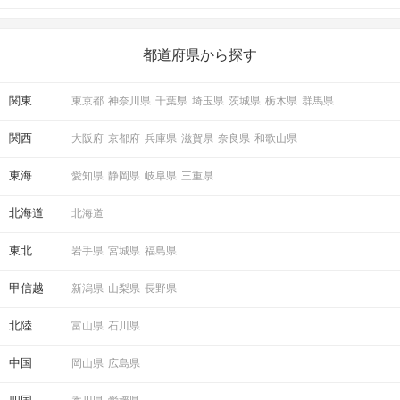
がある人もいるのでは？ 日常が退屈に感じるなら、いますぐ楽し
いことを始めましょう！ いますぐ楽しい気分になれる対処法か
ら、恋愛・自分磨き・趣味などジャンル別の楽しいことまで、16
の楽しいことアイデアを集めました♪ いままさに楽しいことを探し
都道府県から探す
ている方は必見です。
関東
東京都
神奈川県
千葉県
埼玉県
茨城県
栃木県
群馬県
関西
大阪府
京都府
兵庫県
滋賀県
奈良県
和歌山県
東海
愛知県
静岡県
岐阜県
三重県
北海道
北海道
東北
岩手県
宮城県
福島県
甲信越
新潟県
山梨県
長野県
北陸
富山県
石川県
中国
岡山県
広島県