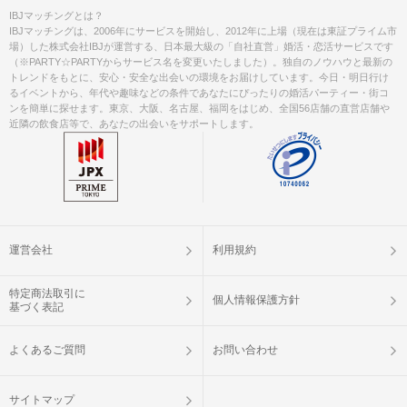
IBJマッチングとは？
IBJマッチングは、2006年にサービスを開始し、2012年に上場（現在は東証プライム市
場）した株式会社IBJが運営する、日本最大級の「自社直営」婚活・恋活サービスです
（※PARTY☆PARTYからサービス名を変更いたしました）。独自のノウハウと最新の
トレンドをもとに、安心・安全な出会いの環境をお届けしています。今日・明日行け
るイベントから、年代や趣味などの条件であなたにぴったりの婚活パーティー・街コ
ンを簡単に探せます。東京、大阪、名古屋、福岡をはじめ、全国56店舗の直営店舗や
近隣の飲食店等で、あなたの出会いをサポートします。
運営会社
利用規約
特定商法取引に
個人情報保護方針
基づく表記
よくあるご質問
お問い合わせ
サイトマップ