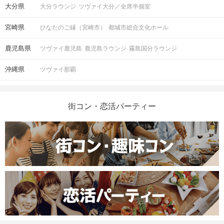
大分県
大分ラウンジ
ツヴァイ大分／全席半個室
宮崎県
ひなたのご縁（宮崎市）
都城市総合文化ホール
鹿児島県
ツヴァイ鹿児島
鹿児島ラウンジ
霧島国分ラウンジ
沖縄県
ツヴァイ那覇
街コン・恋活パーティー