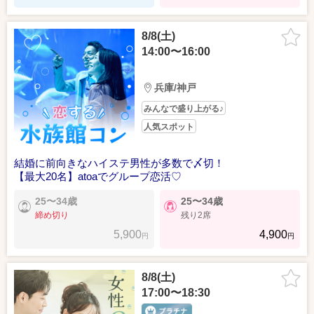
8/8(土)
14:00〜16:00
兵庫/神戸
みんなで盛り上がる♪
人気スポット
結婚に前向きなハイステ男性が多数で〆切！
【最大20名】atoaでグループ恋活♡
25〜34歳
25〜34歳
締め切り
残り2席
5,900
4,900
円
円
8/8(土)
17:00〜18:30