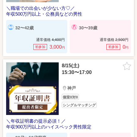
＼職場での出会いが少ない方♡／
年収500万円以上・公務員などの男性
32〜42歳
30〜39歳
通常価格
4,400
円
通常価格
2,500
円
3,000
0
初参加
初参加
円
円
8/15(土)
15:30〜17:00
神戸
個室8対8
シングルマッチング
＼年収証明書の提示必須！／
年収900万円以上のハイスペック男性限定