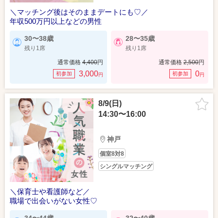
＼マッチング後はそのままデートにも♡／
年収500万円以上などの男性
30〜38歳
28〜35歳
残り1席
残り1席
通常価格
4,400
円
通常価格
2,500
円
3,000
0
初参加
初参加
円
円
8/9(日)
14:30〜16:00
神戸
個室8対8
シングルマッチング
＼保育士や看護師など／
職場で出会いがない女性♡