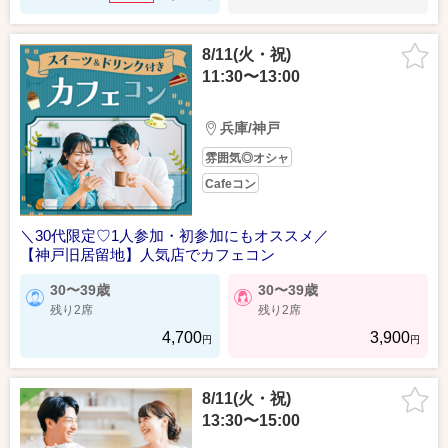
8/11(火・祝)
11:30〜13:00
兵庫/神戸
雰囲気◎オシャ
Cafeコン
＼30代限定♡1人参加・初参加にもオススメ／
【神戸旧居留地】人気店でカフェコン
30〜39歳
30〜39歳
残り2席
残り2席
4,700
3,900
円
円
8/11(火・祝)
13:30〜15:00