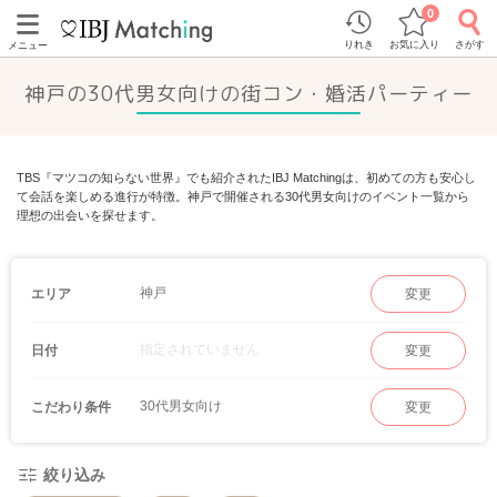
0
りれき
お気に入り
さがす
メニュー
神戸の30代男女向けの街コン・婚活パーティー
TBS『マツコの知らない世界』でも紹介されたIBJ Matchingは、初めての方も安心し
て会話を楽しめる進行が特徴。神戸で開催される30代男女向けのイベント一覧から
理想の出会いを探せます。
神戸
エリア
変更
指定されていません
日付
変更
30代男女向け
こだわり条件
変更
絞り込み