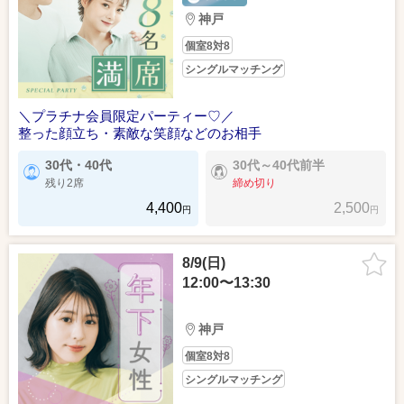
神戸
個室8対8
シングルマッチング
＼プラチナ会員限定パーティー♡／
整った顔立ち・素敵な笑顔などのお相手
30代・40代
30代～40代前半
残り2席
締め切り
4,400
2,500
円
円
8/9(日)
12:00〜13:30
神戸
個室8対8
シングルマッチング