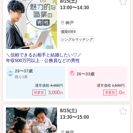
8/15(土)
13:00〜14:30
神戸
個室8対8
シングルマッチング
＼信頼できるお相手と結婚したい♡／
年収500万円以上・公務員などの男性
29〜37歳
26〜33歳
残り1席
通常価格
4,400
円
通常価格
1,500
円
3,000
0
初参加
初参加
円
円
8/15(土)
13:30〜15:00
神戸