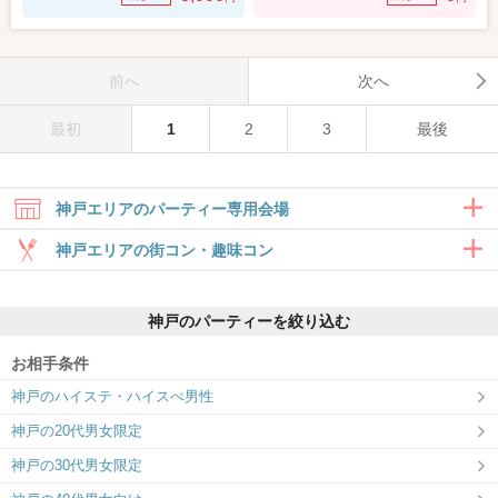
前へ
次へ
最初
1
2
3
最後
神戸エリアのパーティー専用会場
神戸エリアの街コン・趣味コン
合コン・食事付き
神戸のパーティーを絞り込む
6対6～｜食事・ドリンク付きグループト
ーク
お相手条件
神戸ラウンジ
神戸のハイステ・ハイスぺ男性
自然体で話せる、神戸らしさが息づく婚
活空間へ
神戸の20代男女限定
趣味コン・体験コン
神戸の30代男女限定
6対6～｜同じ趣味のお相手と出会える