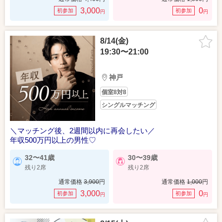
3,000
0
初参加
初参加
円
円
8/14(金)
19:30〜21:00
神戸
個室8対8
シングルマッチング
＼マッチング後、2週間以内に再会したい／
年収500万円以上の男性♡
32〜41歳
30〜39歳
残り2席
残り2席
通常価格
3,900
円
通常価格
1,000
円
3,000
0
初参加
初参加
円
円