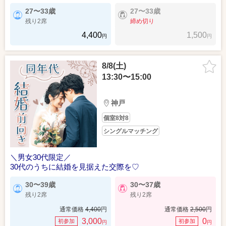
27〜33歳
27〜33歳
残り2席
締め切り
4,400
1,500
円
円
8/8(土)
13:30〜15:00
神戸
個室8対8
シングルマッチング
＼男女30代限定／
30代のうちに結婚を見据えた交際を♡
30〜39歳
30〜37歳
残り2席
残り2席
通常価格
4,400
円
通常価格
2,500
円
3,000
0
初参加
初参加
円
円