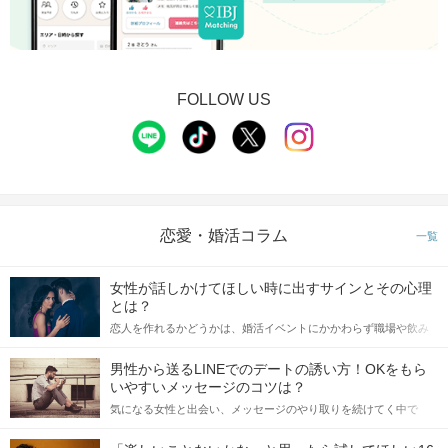
FOLLOW US
恋愛・婚活コラム
一覧
女性が話しかけてほしい時に出すサインとその心理
とは？
恋人を作れるかどうかは、婚活イベントにかかわらず職場や飲み
会の場で女性が話しかけて欲しい時に出すサインに、早く気づい
てアプローチできるかにも左右されます。 これから恋人作りを本
男性から送るLINEでのデートの誘い方！OKをもら
格的に始めようとしている方は、女性が異性を求めて出すサイン
いやすいメッセージのコツは？
をしっかりと理解し、正しい行動に移せるかどうかが重要。 この
気になる女性と出会い、メッセージのやり取りを続けてく中で
記事では、女性が話しかけて欲しい時に出すサインとその心理を
「この人いいな」と感じたら、次はデートに誘いたくなるもの。
詳しく解説した後、婚活イベントで実際にサインを受け取った場
しかし、中には「どう誘ったらいいの？」とお困りの男性もいら
合にどのような行動に繋げるべきかをご紹介していきます。