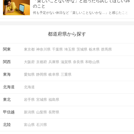
「楽しいことないかな」と思ったら試してほしい16
っしゃるのではないでしょうか。 そこで今回は、男性から女性へ
のこと
送るLINEでのデートの誘い方のコツをご紹介します。例文も混じ
何も予定がない休日など「楽しいことないかな…」と感じたこと
えながら解説するので、ぜひ参考にしてください。
がある人もいるのでは？ 日常が退屈に感じるなら、いますぐ楽し
いことを始めましょう！ いますぐ楽しい気分になれる対処法か
ら、恋愛・自分磨き・趣味などジャンル別の楽しいことまで、16
の楽しいことアイデアを集めました♪ いままさに楽しいことを探し
都道府県から探す
ている方は必見です。
関東
東京都
神奈川県
千葉県
埼玉県
茨城県
栃木県
群馬県
関西
大阪府
京都府
兵庫県
滋賀県
奈良県
和歌山県
東海
愛知県
静岡県
岐阜県
三重県
北海道
北海道
東北
岩手県
宮城県
福島県
甲信越
新潟県
山梨県
長野県
北陸
富山県
石川県