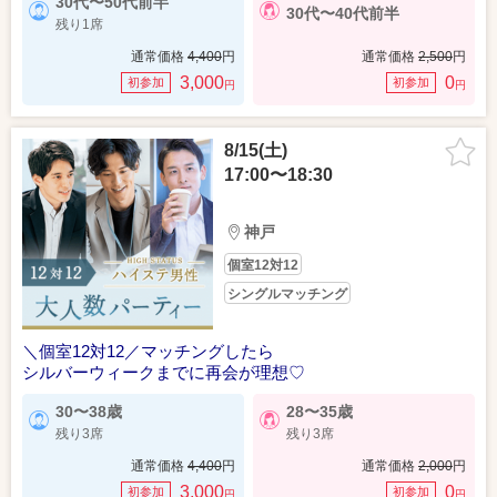
30代〜50代前半
30代〜40代前半
残り1席
通常価格
4,400
円
通常価格
2,500
円
3,000
0
初参加
初参加
円
円
8/15(土)
17:00〜18:30
神戸
個室12対12
シングルマッチング
＼個室12対12／マッチングしたら
シルバーウィークまでに再会が理想♡
30〜38歳
28〜35歳
残り3席
残り3席
通常価格
4,400
円
通常価格
2,000
円
3,000
0
初参加
初参加
円
円