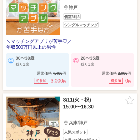
神戸
個室8対8
シングルマッチング
＼マッチングアプリが苦手♡／
年収500万円以上の男性
30〜38歳
28〜35歳
残り2席
残り1席
通常価格
4,400
円
通常価格
2,000
円
3,000
0
初参加
初参加
円
円
8/11(火・祝)
15:00〜16:30
兵庫/神戸
人気スポット