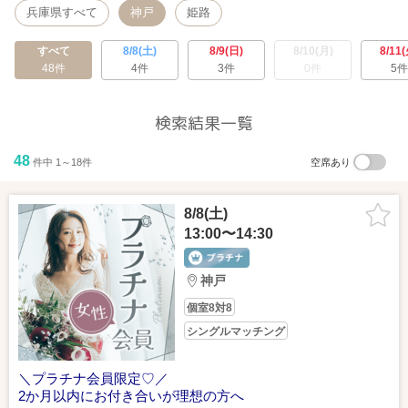
兵庫県すべて
神戸
姫路
すべて
8/8(土)
8/9(日)
8/10(月)
8/11(
48件
4件
3件
0件
5件
検索結果一覧
48
件中 1～18件
空席あり
8/8(土)
13:00〜14:30
神戸
個室8対8
シングルマッチング
＼プラチナ会員限定♡／
2か月以内にお付き合いが理想の方へ