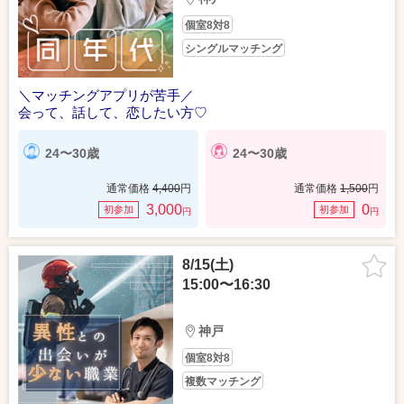
個室8対8
シングルマッチング
＼マッチングアプリが苦手／
会って、話して、恋したい方♡
24〜30歳
24〜30歳
通常価格
4,400
円
通常価格
1,500
円
3,000
0
初参加
初参加
円
円
8/15(土)
15:00〜16:30
神戸
個室8対8
複数マッチング