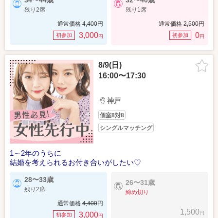
34〜44歳
32〜40歳
残り2席
残り1席
通常価格
4,400
円
通常価格
2,500
円
3,000
0
初参加
初参加
円
円
8/9(日)
16:00〜17:30
神戸
個室8対8
シングルマッチング
1～2年のうちに
結婚を考えられるお付き合いがしたい♡
28〜33歳
26〜31歳
残り2席
締め切り
通常価格
4,400
円
1,500
円
3,000
初参加
円