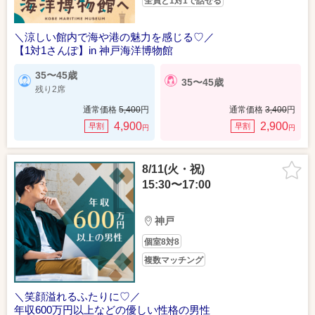
全員と1対1で話せる
＼涼しい館内で海や港の魅力を感じる♡／
【1対1さんぽ】in 神戸海洋博物館
35〜45歳
35〜45歳
残り2席
通常価格
5,400
円
通常価格
3,400
円
4,900
2,900
早割
早割
円
円
8/11(火・祝)
15:30〜17:00
神戸
個室8対8
複数マッチング
＼笑顔溢れるふたりに♡／
年収600万円以上などの優しい性格の男性