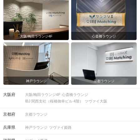
大阪/梅田ラウンジ4F
心斎橋ラウンジ
神戸ラウンジ
京都ラウンジ
大阪府
大阪/梅田ラウンジ4F
心斎橋ラウンジ
IBJ 関西支社（桜橋御幸ビル 4階）
ツヴァイ大阪
京都府
京都ラウンジ
兵庫県
神戸ラウンジ
ツヴァイ姫路