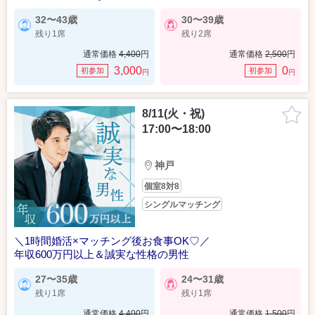
32〜43歳
30〜39歳
残り1席
残り2席
通常価格
4,400
円
通常価格
2,500
円
3,000
0
初参加
初参加
円
円
8/11(火・祝)
17:00〜18:00
神戸
個室8対8
シングルマッチング
＼1時間婚活×マッチング後お食事OK♡／
年収600万円以上＆誠実な性格の男性
27〜35歳
24〜31歳
残り1席
残り1席
通常価格
4,400
円
通常価格
1,500
円