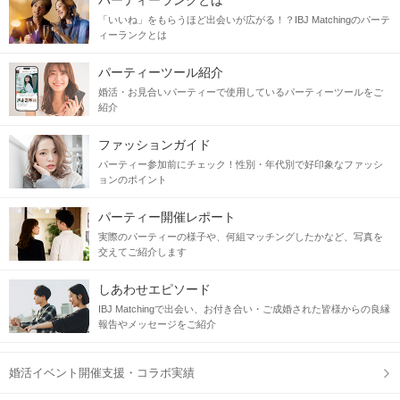
パーティーランクとは
「いいね」をもらうほど出会いが広がる！？IBJ Matchingのパーテ
ィーランクとは
マイプロフィールの
パーティーツール紹介
写真・基本情報・自己紹介文は
婚活・お見合いパーティーで使用しているパーティーツールをご
面倒だと思わず可能な限りご入力&登録を！
紹介
情報が少ない
ファッションガイド
▼
パーティー参加前にチェック！性別・年代別で好印象なファッシ
お相手様に不信感を与える可能性あり！
ョンのポイント
ありのままのあなたを認めてくれる
パーティー開催レポート
素敵なお相手を探しましょう♫
実際のパーティーの様子や、何組マッチングしたかなど、写真を
交えてご紹介します
当日の流れ
しあわせエピソード
IBJ Matchingで出会い、お付き合い・ご成婚された皆様からの良縁
STEP1
開催15分前より受付開始
報告やメッセージをご紹介
婚活イベント開催支援・コラボ実績