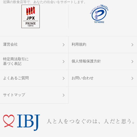
近隣の飲食店等で、あなたの出会いをサポートします。
◯誤って申し込まれた場合、2時間以内
にご連絡下さい。参加枠の取消、及び
振替をさせて頂きます。
◯参加人数によってはやむを得ず中止
と判断することもございます。中止の
ご連絡は開始時刻の２時間前までに、
注意事項
ご登録の連絡先へメッセージ（SMS・
運営会社
利用規約
メール）にてお送りします。
---------------------------------------------------
特定商法取引に
個人情報保護方針
基づく表記
【 霧島国分ラウンジ 】
主催：縁サポートJin（ 株式会社徳人
）
よくあるご質問
お問い合わせ
《問い合わせ先》
Phone : 080 - 3374 - 1092
Mail : partyparty@tokujin.jp
サイトマップ
（※開催中止等のご連絡は、上記電話
番号及びメールアドレスよりさせて頂
きます。着信及び受信の設定を宜しく
お願い申し上げます。）
---------------------------------------------------