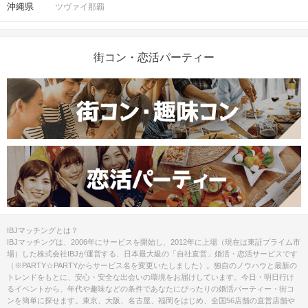
沖縄県
ツヴァイ那覇
っては男女差が変動する場合がござい
ます。
街コン・恋活パーティー
スマートフォン
持ち物
お食事
ミネラルウォーター付き
飲み物
清潔感のある服装でお越しください。
服装
◯お人数３対３未満時は中止させてい
ただきます。
◯受付時に
IBJ Matching 公式アプリ
の
参加予定ページに表示される、QRコー
ドをご提示して頂き、ご本人確認させ
IBJマッチングとは？
ていただきます。
IBJマッチングは、2006年にサービスを開始し、2012年に上場（現在は東証プライム市
※事前にアプリにて顔写真付きの身分
場）した株式会社IBJが運営する、日本最大級の「自社直営」婚活・恋活サービスです
証のご提出が必要となります。
（※PARTY☆PARTYからサービス名を変更いたしました）。独自のノウハウと最新の
◯メールが届かない場合も、申込み受
トレンドをもとに、安心・安全な出会いの環境をお届けしています。今日・明日行け
付次第参加枠を確保しております。事
るイベントから、年代や趣味などの条件であなたにぴったりの婚活パーティー・街コ
務局まで必ずご確認下さい。
ンを簡単に探せます。東京、大阪、名古屋、福岡をはじめ、全国56店舗の直営店舗や