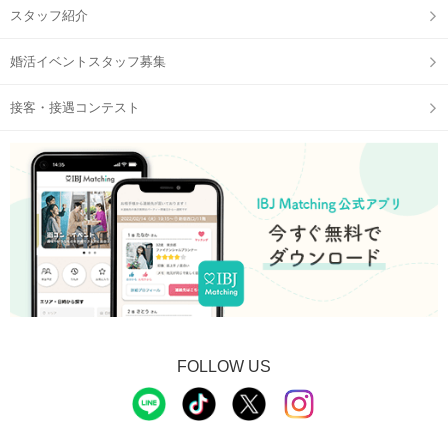
スタッフ紹介
婚活イベントスタッフ募集
接客・接遇コンテスト
IBJ Matching 公式アプリ
の参加予定ページに表示される、
QRコードをご提示ください。
※顔写真付きの身分証は、事前に【マイページ】からご提出い
ただけます。
①公式アプリのダウンロード
②本人確認書類の事前アップロード
に、ご協力をお願いいたします。
STEP2
1対1の個室で約8分間のトークタイム
FOLLOW US