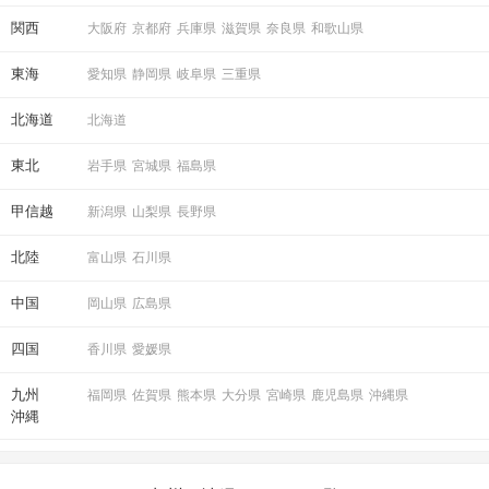
関西
大阪府
京都府
兵庫県
滋賀県
奈良県
和歌山県
「もう一度お話したいです」と
相手から好印象の気持ちが伝わる♪
東海
愛知県
静岡県
岐阜県
三重県
事前に気持ちを伝えることで
マッチングする確率もUP！
北海道
北海道
STEP4
マッチング投票＆連絡先送信タイム
東北
岩手県
宮城県
福島県
甲信越
新潟県
山梨県
長野県
北陸
富山県
石川県
中国
岡山県
広島県
四国
香川県
愛媛県
九州
福岡県
佐賀県
熊本県
大分県
宮崎県
鹿児島県
沖縄県
沖縄
最終投票！
アピールタイムの「いいね」も参考にして
気になったお相手へご投票ください♪