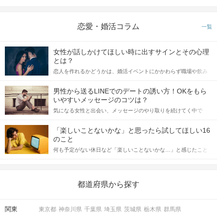
恋愛・婚活コラム
一覧
女性が話しかけてほしい時に出すサインとその心理
とは？
個室で1対1だから周りも気にならない♪
恋人を作れるかどうかは、婚活イベントにかかわらず職場や飲み
メモ機能でお相手の印象をメモやタップ♡
会の場で女性が話しかけて欲しい時に出すサインに、早く気づい
あとで何度でも見返せるから忘れる心配もなし♪
てアプローチできるかにも左右されます。 これから恋人作りを本
男性から送るLINEでのデートの誘い方！OKをもら
格的に始めようとしている方は、女性が異性を求めて出すサイン
いやすいメッセージのコツは？
をしっかりと理解し、正しい行動に移せるかどうかが重要。 この
気になる女性と出会い、メッセージのやり取りを続けてく中で
STEP3
中間投票のアピールタイム
記事では、女性が話しかけて欲しい時に出すサインとその心理を
「この人いいな」と感じたら、次はデートに誘いたくなるもの。
詳しく解説した後、婚活イベントで実際にサインを受け取った場
しかし、中には「どう誘ったらいいの？」とお困りの男性もいら
合にどのような行動に繋げるべきかをご紹介していきます。
「楽しいことないかな」と思ったら試してほしい16
っしゃるのではないでしょうか。 そこで今回は、男性から女性へ
のこと
送るLINEでのデートの誘い方のコツをご紹介します。例文も混じ
何も予定がない休日など「楽しいことないかな…」と感じたこと
えながら解説するので、ぜひ参考にしてください。
がある人もいるのでは？ 日常が退屈に感じるなら、いますぐ楽し
いことを始めましょう！ いますぐ楽しい気分になれる対処法か
ら、恋愛・自分磨き・趣味などジャンル別の楽しいことまで、16
の楽しいことアイデアを集めました♪ いままさに楽しいことを探し
都道府県から探す
ている方は必見です。
関東
東京都
神奈川県
千葉県
埼玉県
茨城県
栃木県
群馬県