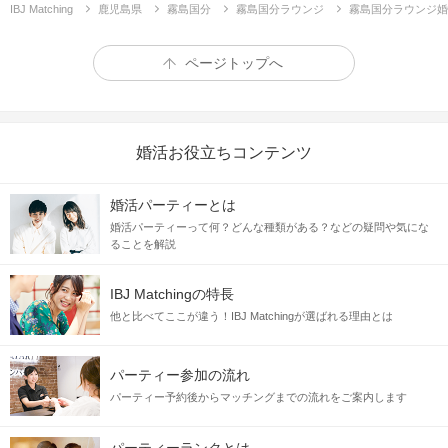
こんな
あなた
におすすめです
IBJ Matching
鹿児島県
霧島国分
霧島国分ラウンジ
霧島国分ラウンジ婚
ページトップへ
婚活お役立ちコンテンツ
婚活パーティーとは
婚活パーティーって何？どんな種類がある？などの疑問や気にな
ることを解説
❤︎
結婚への
具体的な
条件や
イメージがある♪
IBJ Matchingの特長
他と比べてここが違う！IBJ Matchingが選ばれる理由とは
❤︎
結婚生活を始められる
生活力や準備がある
パーティー参加の流れ
❤︎
目標を決めて達成した経験がある
パーティー予約後からマッチングまでの流れをご案内します
❤︎
婚活を頑張っている真っ只中だ！