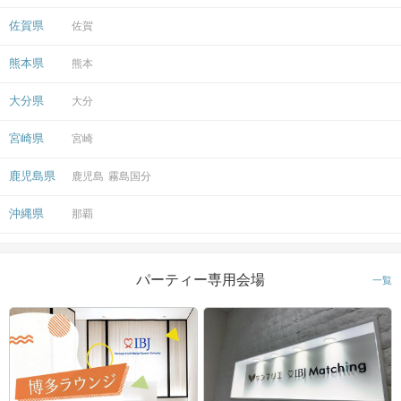
佐賀県
佐賀
アクセス
熊本県
熊本
霧島国分ラウンジ
大分県
大分
6
ＪＲ国分駅から徒歩
分
〒899-4332
宮崎県
宮崎
鹿児島県霧島市国分中央３丁目１２
−１センタービル１F
鹿児島県
鹿児島
霧島国分
沖縄県
那覇
開催場所
パーティー専用会場
一覧
マップ・アクセス案内を見る