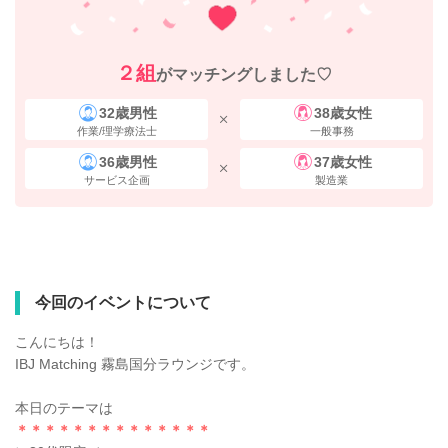
２組
がマッチングしました♡
32歳男性
38歳女性
作業/理学療法士
一般事務
36歳男性
37歳女性
サービス企画
製造業
今回のイベントについて
こんにちは！
IBJ Matching 霧島国分ラウンジです。
本日のテーマは
＊＊＊＊＊＊＊＊＊＊＊＊＊＊