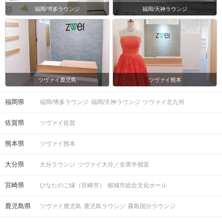
福岡/博多ラウンジ
福岡/天神ラウンジ
会場
ツヴァイ鹿児島
ツヴァイ熊本
福岡県
福岡/博多ラウンジ
福岡/天神ラウンジ
ツヴァイ北九州
注意事項
佐賀県
ツヴァイ佐賀
◯15分前より受付開始。1時間半を予
熊本県
ツヴァイ熊本
定。
時間
※開始時刻から30分以上遅れる場合は
大分県
大分ラウンジ
ツヴァイ大分／全席半個室
参加をご遠慮いただいております。
宮崎県
ひなたのご縁（宮崎市）
都城市総合文化ホール
◯6対6程度で進行予定。（最少開催人
鹿児島県
ツヴァイ鹿児島
鹿児島ラウンジ
霧島国分ラウンジ
数：3対3）
※募集締め切り以降のキャンセルによ
人数