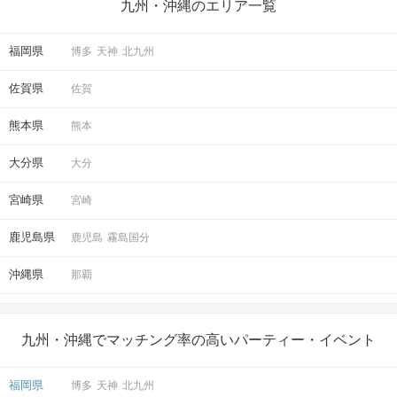
九州・沖縄のエリア一覧
連絡先送信システムは
パーティー終了まで利用可能。
福岡県
博多
天神
北九州
メールアドレスやLINE IDを送れます。
パーティー終了後に進展があるかも♡
佐賀県
佐賀
STEP5
結果発表
熊本県
熊本
大分県
大分
宮崎県
宮崎
鹿児島県
鹿児島
霧島国分
沖縄県
那覇
九州・沖縄でマッチング率の高いパーティー・イベント
ドキドキの結果は個別に発表！
マッチングしたお相手とお席で再会♡
福岡県
博多
天神
北九州
お話しの続きをお楽しみください。