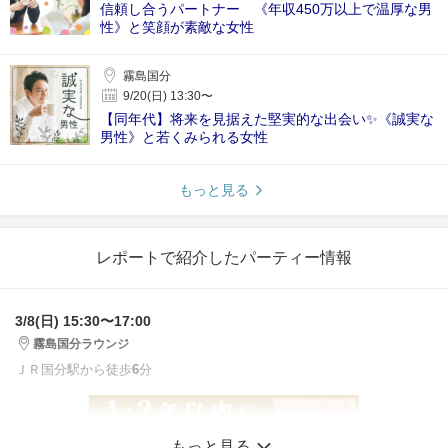
信頼し合うパートナー 《年収450万以上で温厚な男
性》と笑顔が素敵な女性
霧島国分
9/20(日) 13:30〜
【同年代】将来を見据えた堅実的な出会い✨️《誠実な
男性》と若くみられる女性
もっと見る
レポートで紹介したパーティー情報
3/8(日) 15:30〜17:00
霧島国分ラウンジ
ＪＲ国分駅から徒歩
6
分
もっと見る