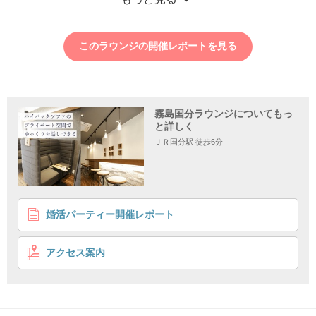
このラウンジの開催レポートを見る
霧島国分ラウンジについてもっ
と詳しく
ＪＲ国分駅 徒歩6分
1
2
3
4
婚活パーティー開催レポート
＼30代限定／結婚への気持ちが上昇中♡【１〜２年以
内に結婚したい♡】
アクセス案内
30代限定開催♡
参加者全員と話せる♫
企画詳細
♡
♡