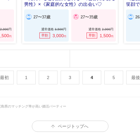
男性》×《家庭的な女性》の出会い♡
笑顔
27〜37歳
27〜35歳
2
2,000
円
通常価格
3,500
円
通常価格
2,000
円
,500
3,000
1,500
早割
早割
円
円
円
最初
1
2
3
4
5
最後
児島県のマッチング率が高い婚活パーティー
ページトップへ