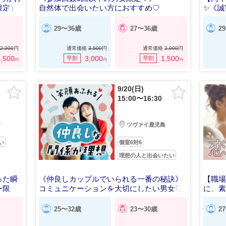
限定）
自然体で出会いたい方におすすめ♡
✨️《
29〜36歳
27〜36歳
2
2,000
円
通常価格
3,500
円
通常価格
2,000
円
,500
3,000
1,500
早割
早割
円
円
円
9/20(日)
15:00〜16:30
前
ツヴァイ鹿児島
い
個室6対6
理想の人と出会いたい
った瞬
《仲良しカップルでいられる一番の秘訣》
【職
ー限
コミュニケーションを大切にしたい男女♡
に、
25〜32歳
23〜30歳
2