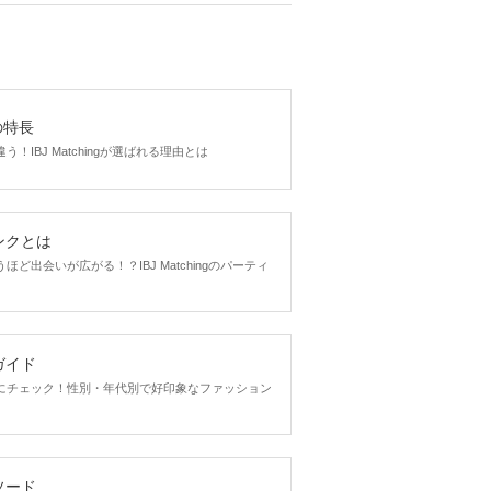
gの特長
！IBJ Matchingが選ばれる理由とは
ンクとは
ど出会いが広がる！？IBJ Matchingのパーティ
ガイド
にチェック！性別・年代別で好印象なファッション
ソード