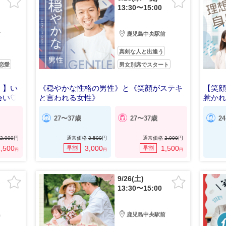
13:30〜15:00
前
鹿児島中央駅前
真剣な人と出逢う
恋愛
男女別席でスタート
！】い
《穏やかな性格の男性》と《笑顔がステキ
【笑顔
会い♡
と言われる女性》
惹か
27〜37歳
27〜37歳
2
2,000
円
通常価格
3,500
円
通常価格
2,000
円
,500
3,000
1,500
早割
早割
円
円
円
9/26(土)
13:30〜15:00
島
鹿児島中央駅前