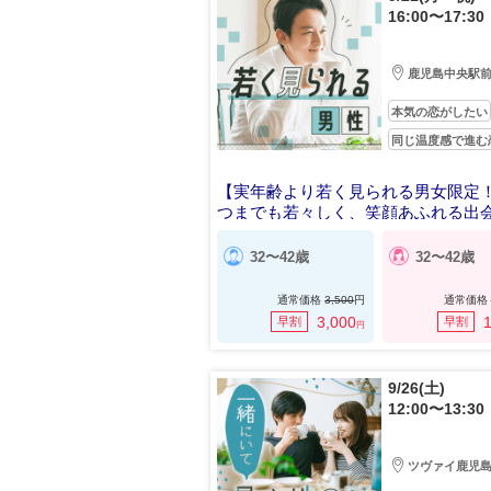
16:00〜17:30
鹿児島中央駅
本気の恋がしたい
同じ温度感で進む
【実年齢より若く見られる男女限定
つまでも若々しく、笑顔あふれる出
32〜42歳
32〜42歳
通常価格
3,500
円
通常価格
3,000
1
早割
早割
円
9/26(土)
12:00〜13:30
ツヴァイ鹿児