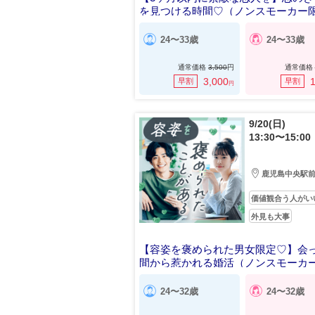
を見つける時間♡（ノンスモーカー
24〜33歳
24〜33歳
通常価格
3,500
円
通常価格
3,000
1
早割
早割
円
9/20(日)
13:30〜15:00
鹿児島中央駅
価値観合う人がい
外見も大事
【容姿を褒められた男女限定♡】会
間から惹かれる婚活（ノンスモーカ
定）
24〜32歳
24〜32歳