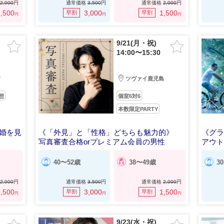
2,000
円
通常価格
3,500
円
通常価格
2,000
円
,500
3,000
1,500
早割
早割
円
円
円
9/21(月・祝)
14:00〜15:30
前
ツヴァイ鹿児島
想
個室6対6
本数限定PARTY
婚を見
《「外見」と「性格」どちらも魅力的》
《グラ
写真審査合格orプレミアム会員の男性
アウ
40〜52歳
38〜49歳
3
2,000
円
通常価格
3,500
円
通常価格
2,000
円
,500
3,000
1,500
早割
早割
円
円
円
9/23(水・祝)