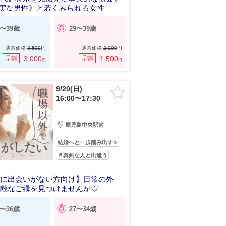
誠実な男性》と若くみられる女性
9〜39歳
29〜39歳
通常価格
3,500
円
通常価格
2,000
円
3,000
1,500
早割
早割
円
円
9/20(日)
16:00〜17:30
鹿児島中央駅前
結婚へと一歩踏み出す✨️
＃真剣な人と出逢う
場に出会いがない方向け】日常の外
素敵なご縁を見つけませんか♡
7〜36歳
27〜34歳