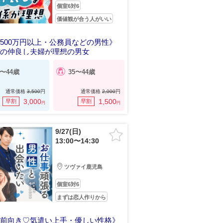
個室6対6
価値観が合う人がいい
500万円以上・公務員などの男性》
ぼの仲良し夫婦が理想の男女
7〜44歳
35〜44歳
通常価格
3,500
円
通常価格
2,000
円
3,000
1,500
早割
早割
円
円
9/27(日)
13:00〜14:30
ツヴァイ鹿児島
個室6対6
まずは恋人作りから
愛前向き♡気遣い上手・優しい性格》