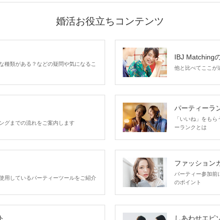
婚活お役立ちコンテンツ
IBJ Matchin
な種類がある？などの疑問や気になるこ
他と比べてここが違う
パーティーラ
「いいね」をもらうほ
ングまでの流れをご案内します
ーランクとは
ファッション
パーティー参加前
使用しているパーティーツールをご紹介
のポイント
ト
しあわせエピ