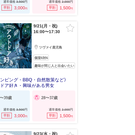
通常価格
3,500
円
通常価格
2,000
円
3,000
1,500
早割
早割
円
円
9/21(月・祝)
16:00〜17:30
ツヴァイ鹿児島
個室6対6
趣味が同じ人と出会いたい
ンピング・BBQ・自然散策など》
トドア好き・興味がある男女
0〜39歳
28〜37歳
通常価格
3,500
円
通常価格
2,000
円
3,000
1,500
早割
早割
円
円
9/23(水・祝)