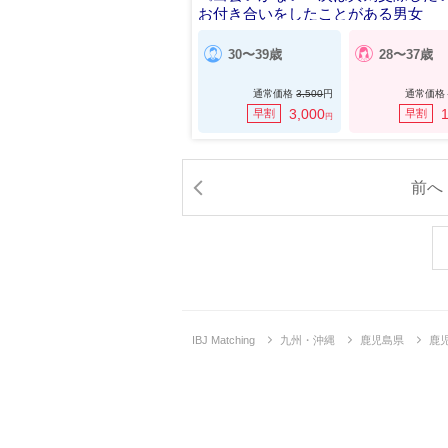
お付き合いをしたことがある男女
30〜39歳
28〜37歳
通常価格
3,500
円
通常価格
3,000
1
早割
早割
円
前へ
IBJ Matching
九州・沖縄
鹿児島県
鹿