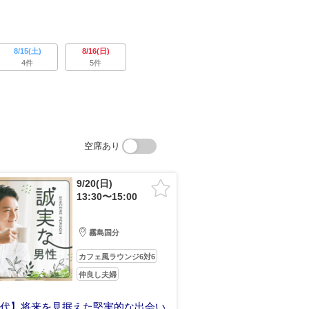
8/15(土)
8/16(日)
4件
5件
空席あり
9/20(日)
13:30〜15:00
霧島国分
カフェ風ラウンジ6対6
仲良し夫婦
年代】将来を見据えた堅実的な出会い