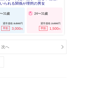
でいられる関係が理想の男女
6〜31歳
24〜31歳
通常価格
3,500
円
通常価格
2,000
円
3,000
1,500
早割
早割
円
円
次へ