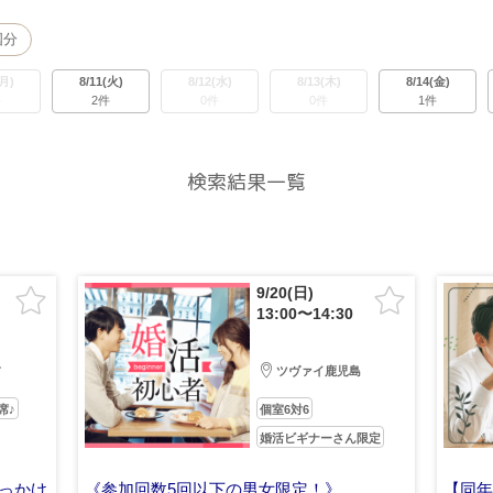
国分
(月)
8/11(火)
8/12(水)
8/13(木)
8/14(金)
件
2件
0件
0件
1件
検索結果一覧
9/20(日)
13:00〜14:30
前
ツヴァイ鹿児島
席♪
個室6対6
婚活ビギナーさん限定
っかけ
《参加回数5回以下の男女限定！》
【同