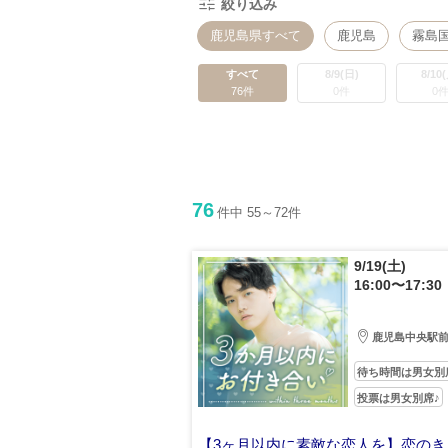
絞り込み
鹿児島県すべて
鹿児島
霧島
すべて
8/9(日)
8/10
76件
0件
0
76
件中 55～72件
9/19(土)
16:00〜17:30
鹿児島中央駅
待ち時間は男女別
投票は男女別席♪
【3ヶ月以内に素敵な恋人を】恋のき