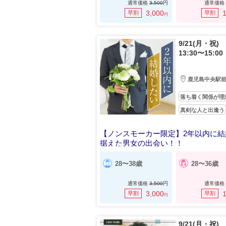
通常価格
3,500
円
通常価格
3,000
1
早割
早割
円
9/21(月・祝)
13:30〜15:00
鹿児島中央駅
落ち着く関係が理
真剣な人と出逢う
【ノンスモーカー限定】2年以内に結
据えた男女の出会い！！
28〜38歳
28〜36歳
通常価格
3,500
円
通常価格
3,000
1
早割
早割
円
9/21(月・祝)