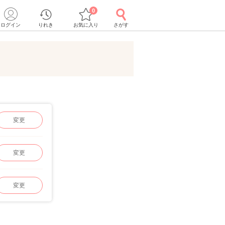
0
ログイン
りれき
お気に入り
さがす
変更
変更
変更