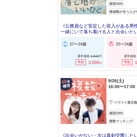
個室6対6
価値観が合う人が
《公務員など安定した収入がある男
一緒にいて落ち着ける人と出会いた
27〜34歳
25〜34歳
通常価格
3,500
円
通常価格
3,000
1
早割
早割
円
9/26(土)
16:00〜17:00
ツヴァイ鹿児
個室6対6
複数マッチング
《出会いがない・次は真剣交際したいe