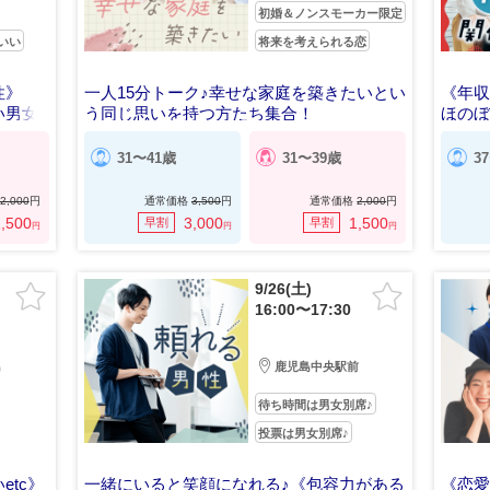
初婚＆ノンスモーカー限定
いい
将来を考えられる恋
性》
一人15分トーク♪幸せな家庭を築きたいとい
《年収
い男女
う同じ思いを持つ方たち集合！
ほの
31〜41歳
31〜39歳
3
2,000
円
通常価格
3,500
円
通常価格
2,000
円
,500
3,000
1,500
早割
早割
円
円
円
9/26(土)
16:00〜17:30
島
鹿児島中央駅前
待ち時間は男女別席♪
投票は男女別席♪
tc》
一緒にいると笑顔になれる♪《包容力がある
《恋