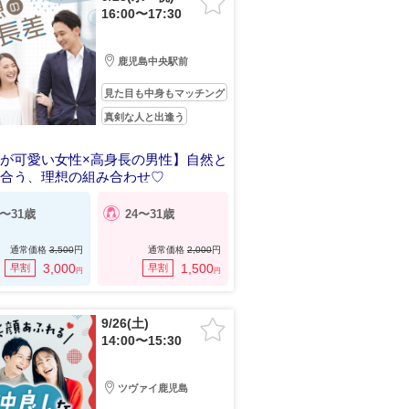
16:00〜17:30
鹿児島中央駅前
見た目も中身もマッチング
真剣な人と出逢う
が可愛い女性×高身長の男性】自然と
れ合う、理想の組み合わせ♡
4〜31歳
24〜31歳
通常価格
3,500
円
通常価格
2,000
円
3,000
1,500
早割
早割
円
円
9/26(土)
14:00〜15:30
ツヴァイ鹿児島