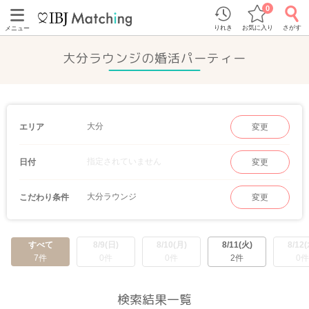
0
りれき
お気に入り
さがす
メニュー
大分ラウンジの婚活パーティー
大分
エリア
変更
指定されていません
日付
変更
大分ラウンジ
こだわり条件
変更
すべて
8/9(日)
8/10(月)
8/11(火)
8/12(
7件
0件
0件
2件
0件
検索結果一覧