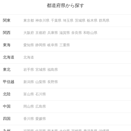
の楽しいことアイデアを集めました♪ いままさに楽しいことを探し
都道府県から探す
ている方は必見です。
関東
東京都
神奈川県
千葉県
埼玉県
茨城県
栃木県
群馬県
関西
大阪府
京都府
兵庫県
滋賀県
奈良県
和歌山県
東海
愛知県
静岡県
岐阜県
三重県
北海道
北海道
東北
岩手県
宮城県
福島県
甲信越
新潟県
山梨県
長野県
北陸
富山県
石川県
中国
岡山県
広島県
四国
香川県
愛媛県
九州