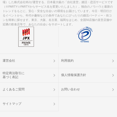
場）した株式会社IBJが運営する、日本最大級の「自社直営」婚活・恋活サービスです
（※PARTY☆PARTYからサービス名を変更いたしました）。独自のノウハウと最新の
トレンドをもとに、安心・安全な出会いの環境をお届けしています。今日・明日行け
るイベントから、年代や趣味などの条件であなたにぴったりの婚活パーティー・街コ
ンを簡単に探せます。東京、大阪、名古屋、福岡をはじめ、全国56店舗の直営店舗や
近隣の飲食店等で、あなたの出会いをサポートします。
運営会社
利用規約
特定商法取引に
個人情報保護方針
基づく表記
よくあるご質問
お問い合わせ
サイトマップ