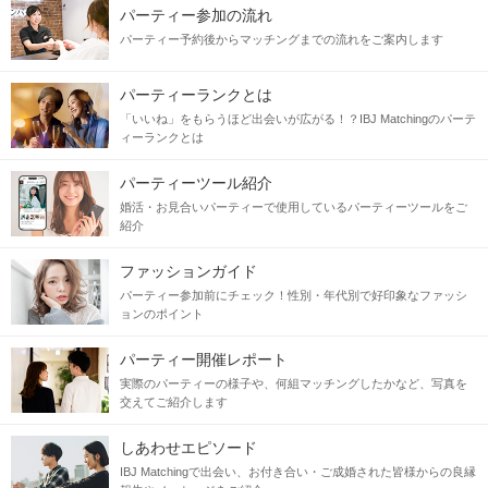
パーティー参加の流れ
IRISH PUB THE HIVEさんの横から進んで右手のエレベーターで２Ｆへ
パーティー予約後からマッチングまでの流れをご案内します
パーティーランクとは
「いいね」をもらうほど出会いが広がる！？IBJ Matchingのパーテ
ィーランクとは
パーティーツール紹介
婚活・お見合いパーティーで使用しているパーティーツールをご
紹介
ファッションガイド
パーティー参加前にチェック！性別・年代別で好印象なファッシ
ョンのポイント
パーティー開催レポート
実際のパーティーの様子や、何組マッチングしたかなど、写真を
交えてご紹介します
しあわせエピソード
エレベーターを出て右手に会場がございます。
IBJ Matchingで出会い、お付き合い・ご成婚された皆様からの良縁