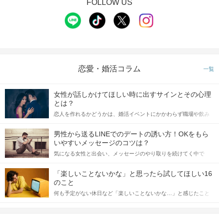
FOLLOW US
恋愛・婚活コラム
一覧
女性が話しかけてほしい時に出すサインとその心理
とは？
恋人を作れるかどうかは、婚活イベントにかかわらず職場や飲み
会の場で女性が話しかけて欲しい時に出すサインに、早く気づい
てアプローチできるかにも左右されます。 これから恋人作りを本
男性から送るLINEでのデートの誘い方！OKをもら
格的に始めようとしている方は、女性が異性を求めて出すサイン
いやすいメッセージのコツは？
をしっかりと理解し、正しい行動に移せるかどうかが重要。 この
気になる女性と出会い、メッセージのやり取りを続けてく中で
記事では、女性が話しかけて欲しい時に出すサインとその心理を
「この人いいな」と感じたら、次はデートに誘いたくなるもの。
詳しく解説した後、婚活イベントで実際にサインを受け取った場
しかし、中には「どう誘ったらいいの？」とお困りの男性もいら
合にどのような行動に繋げるべきかをご紹介していきます。
「楽しいことないかな」と思ったら試してほしい16
っしゃるのではないでしょうか。 そこで今回は、男性から女性へ
のこと
送るLINEでのデートの誘い方のコツをご紹介します。例文も混じ
何も予定がない休日など「楽しいことないかな…」と感じたこと
えながら解説するので、ぜひ参考にしてください。
がある人もいるのでは？ 日常が退屈に感じるなら、いますぐ楽し
いことを始めましょう！ いますぐ楽しい気分になれる対処法か
ら、恋愛・自分磨き・趣味などジャンル別の楽しいことまで、16