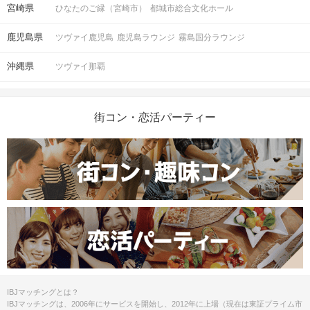
宮崎県
ひなたのご縁（宮崎市）
都城市総合文化ホール
鹿児島県
ツヴァイ鹿児島
鹿児島ラウンジ
霧島国分ラウンジ
沖縄県
ツヴァイ那覇
街コン・恋活パーティー
IBJマッチングとは？
IBJマッチングは、2006年にサービスを開始し、2012年に上場（現在は東証プライム市