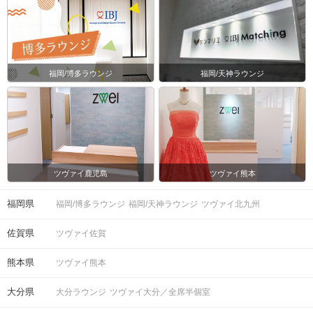
福岡/博多ラウンジ
福岡/天神ラウンジ
ツヴァイ鹿児島
ツヴァイ熊本
福岡県
福岡/博多ラウンジ
福岡/天神ラウンジ
ツヴァイ北九州
佐賀県
ツヴァイ佐賀
熊本県
ツヴァイ熊本
大分県
大分ラウンジ
ツヴァイ大分／全席半個室