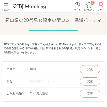
0
りれき
お気に入り
さがす
メニュー
岡山県の20代男女限定の街コン・婚活パーティ
ー
TBS『マツコの知らない世界』でも紹介されたIBJ Matchingは、初めての方も安心し
て会話を楽しめる進行が特徴。岡山県で開催される20代男女限定のイベント一覧か
ら理想の出会いを探せます。
岡山
エリア
変更
指定されていません
日付
変更
20代男女限定
こだわり条件
変更