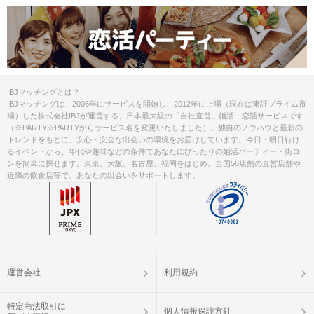
IBJマッチングとは？
IBJマッチングは、2006年にサービスを開始し、2012年に上場（現在は東証プライム市
場）した株式会社IBJが運営する、日本最大級の「自社直営」婚活・恋活サービスです
（※PARTY☆PARTYからサービス名を変更いたしました）。独自のノウハウと最新の
トレンドをもとに、安心・安全な出会いの環境をお届けしています。今日・明日行け
るイベントから、年代や趣味などの条件であなたにぴったりの婚活パーティー・街コ
ンを簡単に探せます。東京、大阪、名古屋、福岡をはじめ、全国56店舗の直営店舗や
近隣の飲食店等で、あなたの出会いをサポートします。
運営会社
利用規約
特定商法取引に
個人情報保護方針