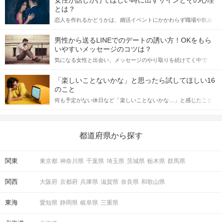
女性が話しかけてほしい時に出すサインとその心理
とは？
恋人を作れるかどうかは、婚活イベントにかかわらず職場や飲み
会の場で女性が話しかけて欲しい時に出すサインに、早く気づい
てアプローチできるかにも左右されます。 これから恋人作りを本
男性から送るLINEでのデートの誘い方！OKをもら
格的に始めようとしている方は、女性が異性を求めて出すサイン
いやすいメッセージのコツは？
をしっかりと理解し、正しい行動に移せるかどうかが重要。 この
気になる女性と出会い、メッセージのやり取りを続けてく中で
記事では、女性が話しかけて欲しい時に出すサインとその心理を
「この人いいな」と感じたら、次はデートに誘いたくなるもの。
詳しく解説した後、婚活イベントで実際にサインを受け取った場
しかし、中には「どう誘ったらいいの？」とお困りの男性もいら
合にどのような行動に繋げるべきかをご紹介していきます。
「楽しいことないかな」と思ったら試してほしい16
っしゃるのではないでしょうか。 そこで今回は、男性から女性へ
のこと
送るLINEでのデートの誘い方のコツをご紹介します。例文も混じ
何も予定がない休日など「楽しいことないかな…」と感じたこと
えながら解説するので、ぜひ参考にしてください。
がある人もいるのでは？ 日常が退屈に感じるなら、いますぐ楽し
いことを始めましょう！ いますぐ楽しい気分になれる対処法か
ら、恋愛・自分磨き・趣味などジャンル別の楽しいことまで、16
の楽しいことアイデアを集めました♪ いままさに楽しいことを探し
都道府県から探す
ている方は必見です。
関東
東京都
神奈川県
千葉県
埼玉県
茨城県
栃木県
群馬県
関西
大阪府
京都府
兵庫県
滋賀県
奈良県
和歌山県
東海
愛知県
静岡県
岐阜県
三重県