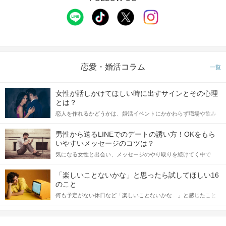
恋愛・婚活コラム
一覧
女性が話しかけてほしい時に出すサインとその心理
とは？
恋人を作れるかどうかは、婚活イベントにかかわらず職場や飲み
会の場で女性が話しかけて欲しい時に出すサインに、早く気づい
てアプローチできるかにも左右されます。 これから恋人作りを本
男性から送るLINEでのデートの誘い方！OKをもら
格的に始めようとしている方は、女性が異性を求めて出すサイン
いやすいメッセージのコツは？
をしっかりと理解し、正しい行動に移せるかどうかが重要。 この
気になる女性と出会い、メッセージのやり取りを続けてく中で
記事では、女性が話しかけて欲しい時に出すサインとその心理を
「この人いいな」と感じたら、次はデートに誘いたくなるもの。
詳しく解説した後、婚活イベントで実際にサインを受け取った場
しかし、中には「どう誘ったらいいの？」とお困りの男性もいら
合にどのような行動に繋げるべきかをご紹介していきます。
「楽しいことないかな」と思ったら試してほしい16
っしゃるのではないでしょうか。 そこで今回は、男性から女性へ
のこと
送るLINEでのデートの誘い方のコツをご紹介します。例文も混じ
何も予定がない休日など「楽しいことないかな…」と感じたこと
えながら解説するので、ぜひ参考にしてください。
がある人もいるのでは？ 日常が退屈に感じるなら、いますぐ楽し
いことを始めましょう！ いますぐ楽しい気分になれる対処法か
ら、恋愛・自分磨き・趣味などジャンル別の楽しいことまで、16