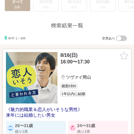
すべて
8/10(月)
8/11(火)
8/12(水)
8/13(
6件
0件
0件
0件
0件
検索結果一覧
6
件中 1～6件
空席あり
8/16(日)
16:00〜17:30
ツヴァイ岡山
個室6対6
1年以内に結婚
《魅力的職業＆恋人がいそうな男性》
来年には結婚したい男女
26〜31歳
24〜31歳
残り1席
残り2席