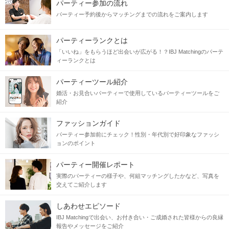
パーティー参加の流れ
パーティー予約後からマッチングまでの流れをご案内します
パーティーランクとは
「いいね」をもらうほど出会いが広がる！？IBJ Matchingのパーテ
ィーランクとは
パーティーツール紹介
婚活・お見合いパーティーで使用しているパーティーツールをご
紹介
ファッションガイド
パーティー参加前にチェック！性別・年代別で好印象なファッシ
ョンのポイント
パーティー開催レポート
実際のパーティーの様子や、何組マッチングしたかなど、写真を
交えてご紹介します
しあわせエピソード
IBJ Matchingで出会い、お付き合い・ご成婚された皆様からの良縁
報告やメッセージをご紹介