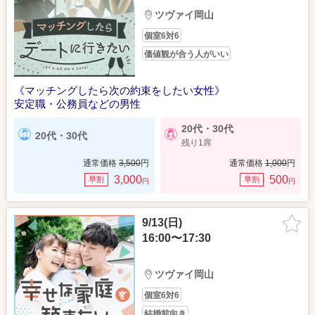
ツヴァイ岡山
個室6対6
価値観が合う人がいい
《マッチングしたら次の約束をしたい女性》
安定職・公務員などの男性
20代・30代
20代・30代
残り1席
通常価格
3,500
円
通常価格
1,000
円
3,000
500
早割
早割
円
円
9/13(日)
16:00〜17:30
ツヴァイ岡山
個室6対6
結婚前向き