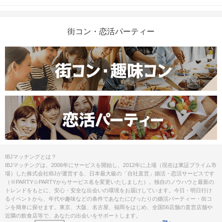
街コン・恋活パーティー
IBJマッチングとは？
IBJマッチングは、2006年にサービスを開始し、2012年に上場（現在は東証プライム市
場）した株式会社IBJが運営する、日本最大級の「自社直営」婚活・恋活サービスです
（※PARTY☆PARTYからサービス名を変更いたしました）。独自のノウハウと最新の
トレンドをもとに、安心・安全な出会いの環境をお届けしています。今日・明日行け
るイベントから、年代や趣味などの条件であなたにぴったりの婚活パーティー・街コ
ンを簡単に探せます。東京、大阪、名古屋、福岡をはじめ、全国56店舗の直営店舗や
近隣の飲食店等で、あなたの出会いをサポートします。