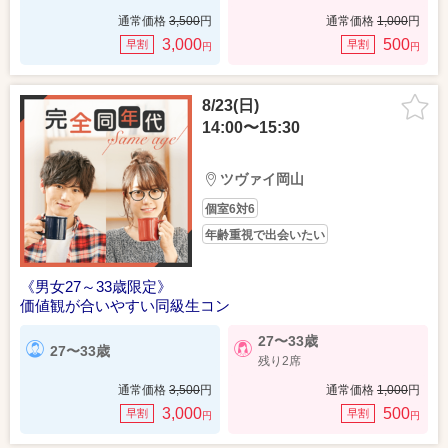
通常価格
3,500
円
通常価格
1,000
円
3,000
500
早割
早割
円
円
8/23(日)
14:00〜15:30
ツヴァイ岡山
個室6対6
年齢重視で出会いたい
《男女27～33歳限定》
価値観が合いやすい同級生コン
27〜33歳
27〜33歳
残り2席
通常価格
3,500
円
通常価格
1,000
円
3,000
500
早割
早割
円
円