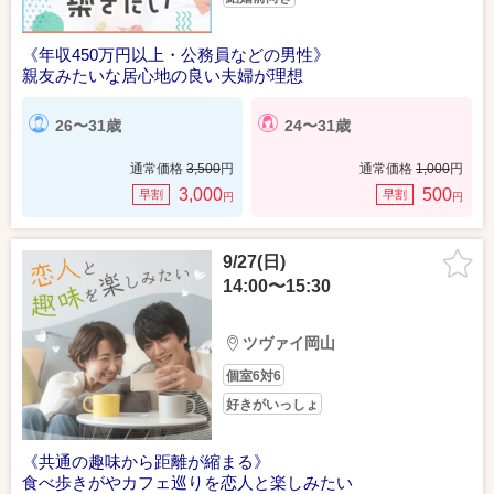
《年収450万円以上・公務員などの男性》
親友みたいな居心地の良い夫婦が理想
26〜31歳
24〜31歳
通常価格
3,500
円
通常価格
1,000
円
3,000
500
早割
早割
円
円
9/27(日)
14:00〜15:30
ツヴァイ岡山
個室6対6
好きがいっしょ
《共通の趣味から距離が縮まる》
食べ歩きがやカフェ巡りを恋人と楽しみたい