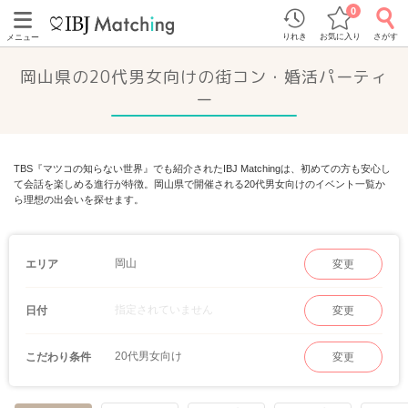
0
りれき
お気に入り
さがす
メニュー
岡山県の20代男女向けの街コン・婚活パーティ
ー
TBS『マツコの知らない世界』でも紹介されたIBJ Matchingは、初めての方も安心し
て会話を楽しめる進行が特徴。岡山県で開催される20代男女向けのイベント一覧か
ら理想の出会いを探せます。
岡山
エリア
変更
指定されていません
日付
変更
20代男女向け
こだわり条件
変更