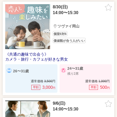
8/30(日)
14:00〜15:30
ツヴァイ岡山
個室6対6
価値観が合う人がいい
《共通の趣味で出会う》
カメラ・旅行・カフェが好きな男女
24〜31歳
26〜31歳
残り2席
通常価格
3,500
円
通常価格
1,000
円
3,000
500
早割
早割
円
円
9/6(日)
14:00〜15:30