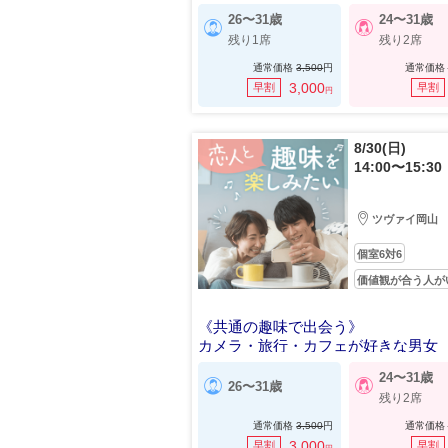
26〜31歳
24〜31歳
残り1席
残り2席
通常価格
3,500
円
通常価格
3,000
早割
早割
円
8/30(日)
14:00〜15:30
ツヴァイ岡山
個室6対6
価値観が合う人が
《共通の趣味で出会う》
カメラ・旅行・カフェが好きな男女
24〜31歳
26〜31歳
残り2席
通常価格
3,500
円
通常価格
3,000
早割
早割