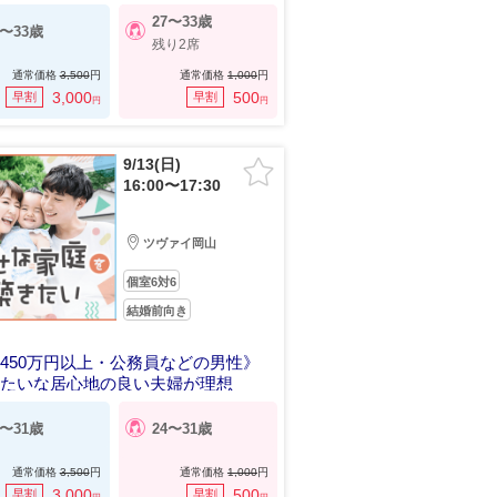
27〜33歳
7〜33歳
残り2席
通常価格
3,500
円
通常価格
1,000
円
3,000
500
早割
早割
円
円
9/13(日)
16:00〜17:30
ツヴァイ岡山
個室6対6
結婚前向き
450万円以上・公務員などの男性》
みたいな居心地の良い夫婦が理想
6〜31歳
24〜31歳
通常価格
3,500
円
通常価格
1,000
円
3,000
500
早割
早割