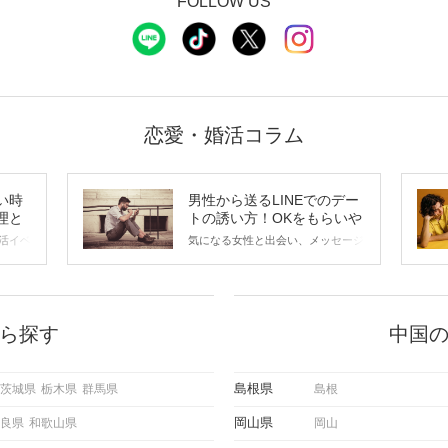
FOLLOW US
恋愛・婚活コラム
い時
男性から送るLINEでのデー
理と
トの誘い方！OKをもらいや
すいメッセージのコツは？
活イベ
気になる女性と出会い、メッセージ
会の場
のやり取りを続けてく中で「この人
に出す
いいな」と感じたら、次はデートに
ローチ
誘いたくなるもの。 しかし、中に
 これ
は「どう誘ったらいいの？」とお困
ようと
りの男性もいらっしゃるのではない
ら探す
中国
求めて
でしょうか。 そこで今回は、男性
し、正
から女性へ送るLINEでのデートの
重要。
誘い方のコツをご紹介します。例文
島根県
茨城県
栃木県
群馬県
島根
けて欲
も混じえながら解説するので、ぜひ
理を詳
参考にしてください。
岡山県
良県
和歌山県
岡山
トで実
にどの