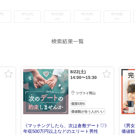
(月)
8/11(火)
8/12(水)
8/13(木)
8/14(金)
件
0件
0件
0件
0件
検索結果一覧
8/22(土)
14:00〜15:30
ツヴァイ岡山
個室6対6
価値観が合う人がいい
》
《マッチングしたら、次は倉敷デート♡》
《男女
年収500万円以上などのエリート男性
価値