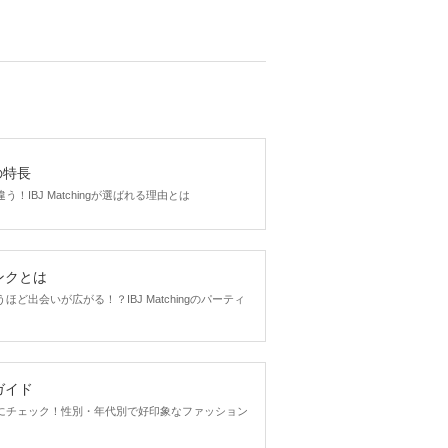
gの特長
！IBJ Matchingが選ばれる理由とは
ンクとは
ど出会いが広がる！？IBJ Matchingのパーティ
ガイド
にチェック！性別・年代別で好印象なファッション