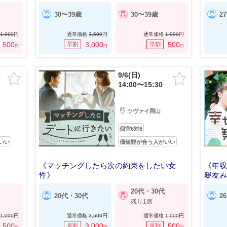
30〜39歳
30〜39歳
2
1,000
円
通常価格
3,500
円
通常価格
1,000
円
500
3,000
500
早割
早割
円
円
円
9/6(日)
14:00〜15:30
ツヴァイ岡山
個室6対6
いい
価値観が合う人がいい
《マッチングしたら次の約束をしたい女
《年収
性》
親友
安定職・公務員などの男性
20代・30代
20代・30代
2
残り1席
1,000
円
通常価格
3,500
円
通常価格
1,000
円
500
3,000
500
早割
早割