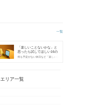
一覧
「楽しいことないかな」と
思ったら試してほしい16の
こと
何も予定がない休日など「楽しいこ
とないかな…」と感じたことがある
人もいるのでは？ 日常が退屈に感
じるなら、いますぐ楽しいことを始
めましょう！ いますぐ楽しい気分
になれる対処法から、恋愛・自分磨
のエリア一覧
き・趣味などジャンル別の楽しいこ
とまで、16の楽しいことアイデア
を集めました♪ いままさに楽しいこ
とを探している方は必見です。