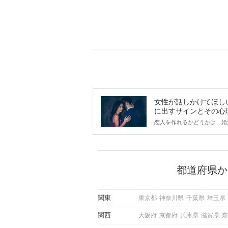
女性が話しかけてほし
に出すサインとその心
は？
恋人を作れるかどうかは、婚
ントにかかわらず職場や飲み
で女性が話しかけて欲しい時
サインに、早く気づいてアプ
できるかにも左右されます。
から恋人作りを本格的に始め
都道府県か
している方は、女性が異性を
出すサインをしっかりと理解
しい行動に移せるかどうかが
関東
東京都
神奈川県
千葉県
埼玉県
この記事では、女性が話しか
しい時に出すサインとその心
関西
大阪府
京都府
兵庫県
滋賀県
奈
しく解説した後、婚活イベン
際にサインを受け取った場合