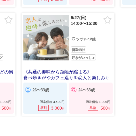
円
円
円
9/27(日)
14:00〜15:30
ツヴァイ岡山
個室6対6
グ
好きがいっしょ
などの男
《共通の趣味から距離が縮まる》
食べ歩きがやカフェ巡りを恋人と楽しみた
い
26〜33歳
24〜33歳
1,000
円
通常価格
3,500
円
通常価格
1,000
円
500
3,000
500
早割
早割
円
円
円