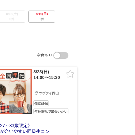
8/15(土)
8/16(日)
0件
1件
空席あり
8/23(日)
14:00〜15:30
ツヴァイ岡山
個室6対6
年齢重視で出会いたい
27～33歳限定》
観が合いやすい同級生コン