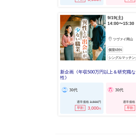
円
9/19(土)
14:00〜15:30
ツヴァイ岡山
個室6対6
シングルマッチン
新企画《年収500万円以上＆研究職
性》
職場での出会いが少ない方
30代
30代
通常価格
3,500
円
通常価格
3,000
早割
早割
円