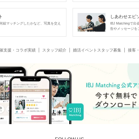
ト
しあわせエピ
何組マッチングしたかなど、写真を交え
IBJ Matchi
告やメッセージを
催支援・コラボ実績
スタッフ紹介
婚活イベントスタッフ募集
接客