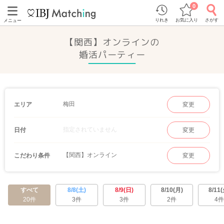
0
りれき
お気に入り
さがす
メニュー
【関西】オンラインの
婚活パーティー
梅田
エリア
変更
指定されていません
日付
変更
【関西】オンライン
こだわり条件
変更
すべて
8/8(土)
8/9(日)
8/10(月)
8/11(
20件
3件
3件
2件
4件