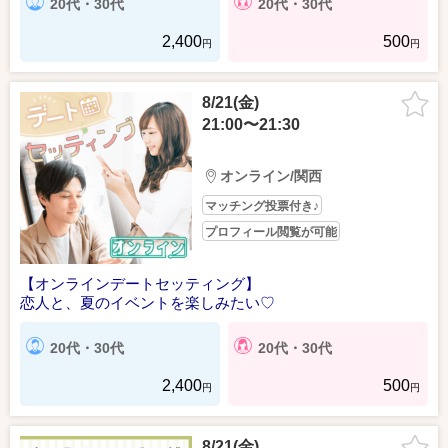
20代・30代
20代・30代
2,400
500
円
円
8/21(金)
21:00〜21:30
オンライン/関西
マッチング投票付き♪
プロフィール閲覧が可能
【オンラインデートセッティング】
恋人と、夏のイベントを楽しみたい♡
20代・30代
20代・30代
2,400
500
円
円
8/21(金)