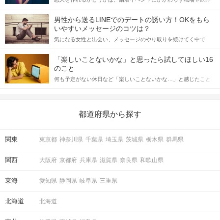
会の場で女性が話しかけて欲しい時に出すサインに、早く気づい
てアプローチできるかにも左右されます。 これから恋人作りを本
男性から送るLINEでのデートの誘い方！OKをもら
格的に始めようとしている方は、女性が異性を求めて出すサイン
いやすいメッセージのコツは？
をしっかりと理解し、正しい行動に移せるかどうかが重要。 この
気になる女性と出会い、メッセージのやり取りを続けてく中で
記事では、女性が話しかけて欲しい時に出すサインとその心理を
「この人いいな」と感じたら、次はデートに誘いたくなるもの。
詳しく解説した後、婚活イベントで実際にサインを受け取った場
しかし、中には「どう誘ったらいいの？」とお困りの男性もいら
合にどのような行動に繋げるべきかをご紹介していきます。
「楽しいことないかな」と思ったら試してほしい16
っしゃるのではないでしょうか。 そこで今回は、男性から女性へ
のこと
送るLINEでのデートの誘い方のコツをご紹介します。例文も混じ
何も予定がない休日など「楽しいことないかな…」と感じたこと
えながら解説するので、ぜひ参考にしてください。
がある人もいるのでは？ 日常が退屈に感じるなら、いますぐ楽し
いことを始めましょう！ いますぐ楽しい気分になれる対処法か
ら、恋愛・自分磨き・趣味などジャンル別の楽しいことまで、16
の楽しいことアイデアを集めました♪ いままさに楽しいことを探し
都道府県から探す
ている方は必見です。
関東
東京都
神奈川県
千葉県
埼玉県
茨城県
栃木県
群馬県
関西
大阪府
京都府
兵庫県
滋賀県
奈良県
和歌山県
東海
愛知県
静岡県
岐阜県
三重県
北海道
北海道