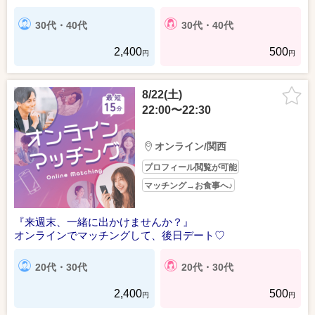
30代・40代
30代・40代
2,400
500
円
円
8/22(土)
22:00〜22:30
オンライン/関西
プロフィール閲覧が可能
マッチング→お食事へ♪
『来週末、一緒に出かけませんか？』
オンラインでマッチングして、後日デート♡
20代・30代
20代・30代
2,400
500
円
円