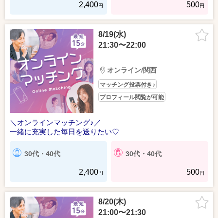
2,400
500
円
円
8/19(水)
21:30〜22:00
オンライン/関西
マッチング投票付き♪
プロフィール閲覧が可能
＼オンラインマッチング♪／
一緒に充実した毎日を送りたい♡
30代・40代
30代・40代
2,400
500
円
円
8/20(木)
21:00〜21:30