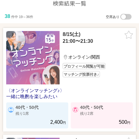
検索結果一覧
38
件中 19～36件
空席あり
8/15(土)
21:00〜21:30
オンライン/関西
プロフィール閲覧が可能
マッチング投票付き♪
〈オンラインマッチング♪〉
一緒に晩酌を楽しみたい
40代・50代
40代・50代
残り1席
残り2席
2,400
500
円
円