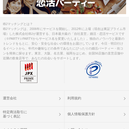
IBJマッチングとは？
IBJマッチングは、2006年にサービスを開始し、2012年に上場（現在は東証プライム市
場）した株式会社IBJが運営する、日本最大級の「自社直営」婚活・恋活サービスです
（※PARTY☆PARTYからサービス名を変更いたしました）。独自のノウハウと最新の
トレンドをもとに、安心・安全な出会いの環境をお届けしています。今日・明日行け
るイベントから、年代や趣味などの条件であなたにぴったりの婚活パーティー・街コ
ンを簡単に探せます。東京、大阪、名古屋、福岡をはじめ、全国56店舗の直営店舗や
近隣の飲食店等で、あなたの出会いをサポートします。
運営会社
利用規約
特定商法取引に
個人情報保護方針
基づく表記