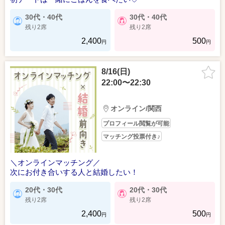
30代・40代
30代・40代
残り2席
残り2席
2,400
500
円
円
8/16(日)
22:00〜22:30
オンライン/関西
プロフィール閲覧が可能
マッチング投票付き♪
＼オンラインマッチング／
次にお付き合いする人と結婚したい！
20代・30代
20代・30代
残り2席
残り2席
2,400
500
円
円