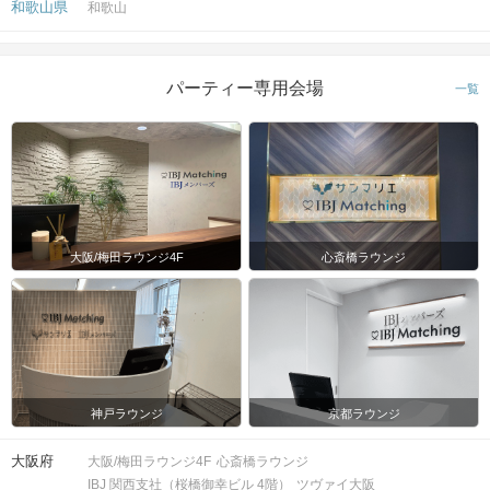
和歌山県
和歌山
パーティー専用会場
一覧
大阪/梅田ラウンジ4F
心斎橋ラウンジ
神戸ラウンジ
京都ラウンジ
大阪府
大阪/梅田ラウンジ4F
心斎橋ラウンジ
IBJ 関西支社（桜橋御幸ビル 4階）
ツヴァイ大阪