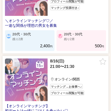
プロフィール閲覧が可能
マッチング投票付き♪
＼オンラインマッチング♡／
一途な関係が理想の男女を募集
20代・30代
20代・30代
残り2席
残り2席
2,400
500
円
円
8/16(日)
21:00〜21:30
オンライン/関西
マッチング→お食事へ♪
プロフィール閲覧が可能
【オンラインマッチング】
初デートは一緒にごはんを食べたい♡