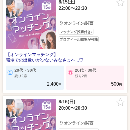
8/15(土)
22:00〜22:30
オンライン/関西
マッチング投票付き♪
プロフィール閲覧が可能
【オンラインマッチング】
職場での出逢いが少ないみなさまへ...♡
20代・30代
20代・30代
残り2席
残り2席
2,400
500
円
円
8/16(日)
20:00〜20:30
オンライン/関西