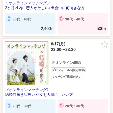
＼オンラインマッチング／
2ヶ月以内に恋人が欲しい♪出会いに前向きな方
30代・40代
30代・40代
2,400
500
円
円
8/17(月)
23:00〜23:30
オンライン/関西
プロフィール閲覧が可能
マッチング投票付き♪
《オンラインマッチング》
結婚前向き♡思いやりを大切にしたい方
20代・30代
20代・30代