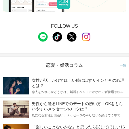
FOLLOW US
恋愛・婚活コラム
一覧
女性が話しかけてほしい時に出すサインとその心理
とは？
恋人を作れるかどうかは、婚活イベントにかかわらず職場や飲み
会の場で女性が話しかけて欲しい時に出すサインに、早く気づい
てアプローチできるかにも左右されます。 これから恋人作りを本
男性から送るLINEでのデートの誘い方！OKをもら
格的に始めようとしている方は、女性が異性を求めて出すサイン
いやすいメッセージのコツは？
をしっかりと理解し、正しい行動に移せるかどうかが重要。 この
気になる女性と出会い、メッセージのやり取りを続けてく中で
記事では、女性が話しかけて欲しい時に出すサインとその心理を
「この人いいな」と感じたら、次はデートに誘いたくなるもの。
詳しく解説した後、婚活イベントで実際にサインを受け取った場
しかし、中には「どう誘ったらいいの？」とお困りの男性もいら
合にどのような行動に繋げるべきかをご紹介していきます。
「楽しいことないかな」と思ったら試してほしい16