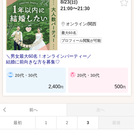
8/23(日)
21:00〜21:30
オンライン/関西
最大60名
プロフィール閲覧が可能
＼男女最大60名！オンラインパーティー／
結婚に前向きな方を募集♡
20代・30代
20代・30代
2,400
500
円
円
前へ
次へ
最初
1
2
3
最後