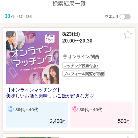
検索結果一覧
38
件中 37～38件
空席あり
8/23(日)
20:00〜20:30
オンライン/関西
マッチング投票付き♪
プロフィール閲覧が可能
【オンラインマッチング】
美味しいお酒と美味しいご飯が好きな方♡
30代・40代
30代・40代
2,400
500
円
円