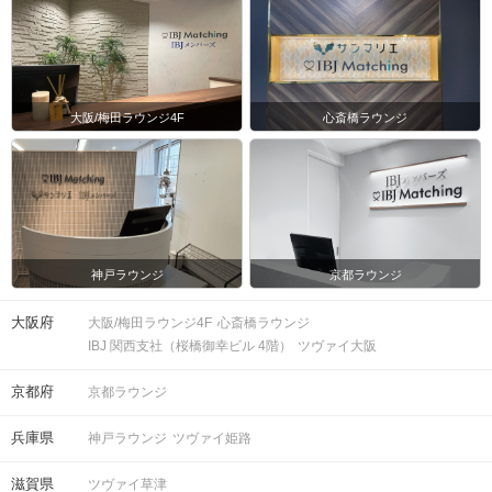
大阪/梅田ラウンジ4F
心斎橋ラウンジ
神戸ラウンジ
京都ラウンジ
大阪府
大阪/梅田ラウンジ4F
心斎橋ラウンジ
IBJ 関西支社（桜橋御幸ビル 4階）
ツヴァイ大阪
京都府
京都ラウンジ
兵庫県
神戸ラウンジ
ツヴァイ姫路
滋賀県
ツヴァイ草津