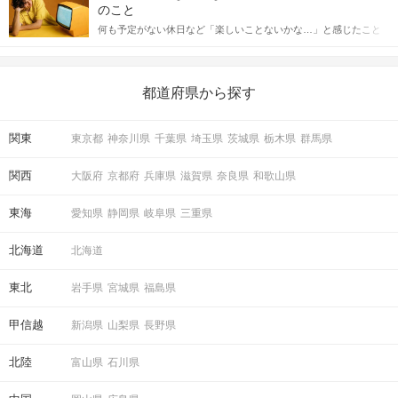
っしゃるのではないでしょうか。 そこで今回は、男性から女性へ
のこと
送るLINEでのデートの誘い方のコツをご紹介します。例文も混じ
何も予定がない休日など「楽しいことないかな…」と感じたこと
えながら解説するので、ぜひ参考にしてください。
がある人もいるのでは？ 日常が退屈に感じるなら、いますぐ楽し
いことを始めましょう！ いますぐ楽しい気分になれる対処法か
ら、恋愛・自分磨き・趣味などジャンル別の楽しいことまで、16
の楽しいことアイデアを集めました♪ いままさに楽しいことを探し
都道府県から探す
ている方は必見です。
関東
東京都
神奈川県
千葉県
埼玉県
茨城県
栃木県
群馬県
関西
大阪府
京都府
兵庫県
滋賀県
奈良県
和歌山県
東海
愛知県
静岡県
岐阜県
三重県
北海道
北海道
東北
岩手県
宮城県
福島県
甲信越
新潟県
山梨県
長野県
北陸
富山県
石川県