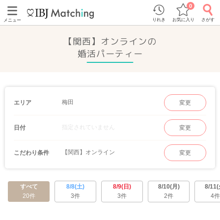
0
りれき
お気に入り
さがす
メニュー
【関西】オンラインの
婚活パーティー
梅田
エリア
変更
指定されていません
日付
変更
【関西】オンライン
こだわり条件
変更
すべて
8/8(土)
8/9(日)
8/10(月)
8/11(
20件
3件
3件
2件
4件