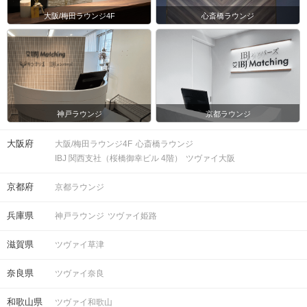
大阪/梅田ラウンジ4F
心斎橋ラウンジ
神戸ラウンジ
京都ラウンジ
大阪府
大阪/梅田ラウンジ4F
心斎橋ラウンジ
IBJ 関西支社（桜橋御幸ビル 4階）
ツヴァイ大阪
京都府
京都ラウンジ
兵庫県
神戸ラウンジ
ツヴァイ姫路
滋賀県
ツヴァイ草津
奈良県
ツヴァイ奈良
和歌山県
ツヴァイ和歌山