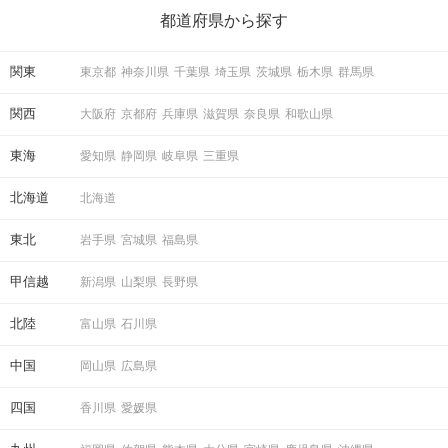
ら、恋愛・自分磨き・趣味などジャンル別の楽しいことまで、16
の楽しいことアイデアを集めました♪ いままさに楽しいことを探し
都道府県から探す
ている方は必見です。
関東
東京都
神奈川県
千葉県
埼玉県
茨城県
栃木県
群馬県
関西
大阪府
京都府
兵庫県
滋賀県
奈良県
和歌山県
東海
愛知県
静岡県
岐阜県
三重県
北海道
北海道
東北
岩手県
宮城県
福島県
甲信越
新潟県
山梨県
長野県
北陸
富山県
石川県
中国
岡山県
広島県
四国
香川県
愛媛県