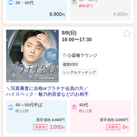
30・40代
締め切り
6,900
4,900
円
円
8/9(日)
16:00〜17:30
心斎橋ラウンジ
個室8対8
シングルマッチング
＼写真審査に合格orプラチナ会員の方／
ハイスペック・魅力的容姿などのお相手
40～50代半ば
40代
残り2席
残り1席
通常価格
4,400
円
通常価格
2,900
円
3,000
0
初参加
初参加
円
円