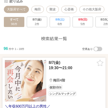
絞り込み
大阪府すべて
梅田
難波
心斎橋
その他大阪府
すべて
8/7(金)
8/8(土)
8/9(日)
8/10(
96件
2件
6件
5件
2件
検索結果一覧
96
件中 1～18件
空席あり
8/7(金)
19:30〜21:00
梅田4階
個室8対8
シングルマッチング
＼年収600万円以上の男性／