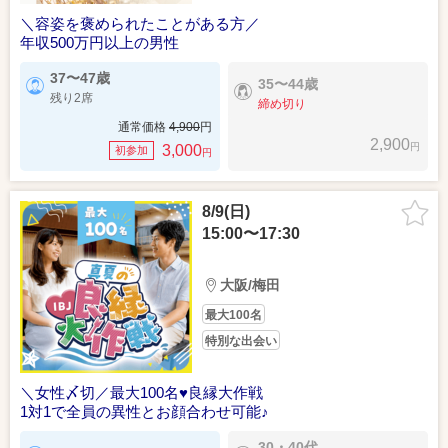
＼容姿を褒められたことがある方／
年収500万円以上の男性
37〜47歳
35〜44歳
残り2席
締め切り
通常価格
4,900
円
2,900
円
3,000
初参加
円
8/9(日)
15:00〜17:30
大阪/梅田
最大100名
特別な出会い
＼女性〆切／最大100名♥良縁大作戦
1対1で全員の異性とお顔合わせ可能♪
30・40代