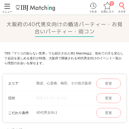
0
りれき
お気に入り
さがす
メニュー
大阪府の40代男女向けの婚活パーティー・お見
合いパーティー・街コン
TBS『マツコの知らない世界』でも紹介されたIBJ Matchingは、初めての方も安心し
て会話を楽しめる進行が特徴。大阪府で開催される40代男女向けのイベント一覧か
ら理想の出会いを探せます。
難波、心斎橋、梅田、その他大阪府
エリア
変更
指定されていません
日付
変更
40代男女向け
こだわり条件
変更