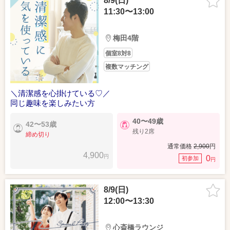
8/9(日)
11:30〜13:00
梅田4階
個室8対8
複数マッチング
＼清潔感を心掛けている♡／
同じ趣味を楽しみたい方
40〜49歳
42〜53歳
残り2席
締め切り
通常価格
2,900
円
4,900
円
0
初参加
円
8/9(日)
12:00〜13:30
心斎橋ラウンジ