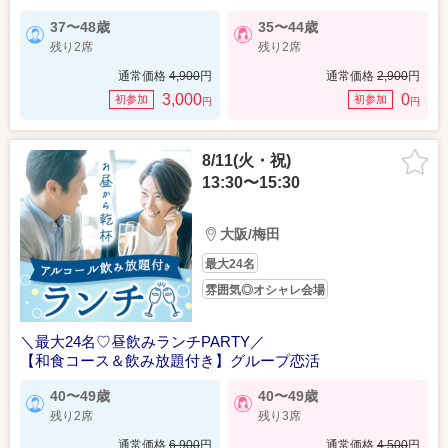
37〜48歳
35〜44歳
残り2席
残り2席
通常価格
4,900
円
通常価格
2,900
円
3,000
0
初参加
初参加
円
円
8/11(火・祝)
13:30〜15:30
大阪/梅田
最大24名
雰囲気◎オシャレ会場
＼最大24名♡昼飲みランチPARTY／
【和食コース＆飲み放題付き】グループ恋活
40〜49歳
40〜49歳
残り2席
残り3席
通常価格
6,900
円
通常価格
4,500
円