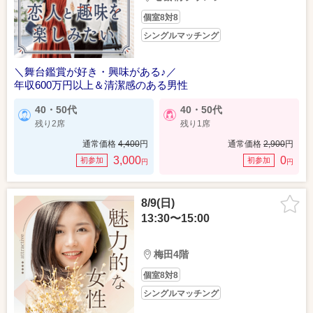
個室8対8
シングルマッチング
＼舞台鑑賞が好き・興味がある♪／
年収600万円以上＆清潔感のある男性
40・50代
40・50代
残り2席
残り1席
通常価格
4,400
円
通常価格
2,900
円
3,000
0
初参加
初参加
円
円
8/9(日)
13:30〜15:00
梅田4階
個室8対8
シングルマッチング