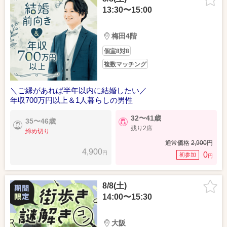
13:30〜15:00
梅田4階
個室8対8
複数マッチング
＼ご縁があれば半年以内に結婚したい／
年収700万円以上＆1人暮らしの男性
32〜41歳
35〜46歳
残り2席
締め切り
通常価格
2,900
円
4,900
円
0
初参加
円
8/8(土)
14:00〜15:30
大阪