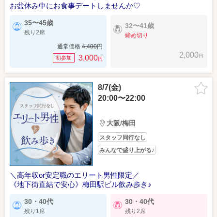
お盆休み中にお食事デートしませんか♡
35〜45歳
32〜41歳
残り2席
締め切り
通常価格
4,400
円
2,000
円
3,000
初参加
円
8/7(金)
20:00〜22:00
大阪/梅田
スタッフ同行なし
みんなで盛り上がる♪
＼高年収or安定職のエリート男性限定／
《地下街直結で安心》梅田駅ビル飲み歩き♪
30・40代
30・40代
残り1席
残り2席