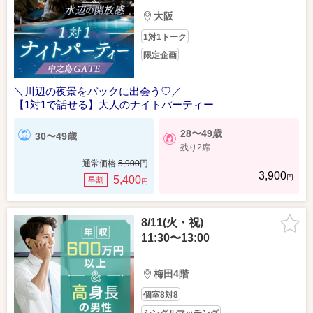
大阪
1対1トーク
限定企画
＼川辺の夜景をバックに出会う♡／
【1対1で話せる】大人のナイトパーティー
28〜49歳
30〜49歳
残り2席
通常価格
5,900
円
3,900
円
5,400
早割
円
8/11(火・祝)
11:30〜13:00
梅田4階
個室8対8