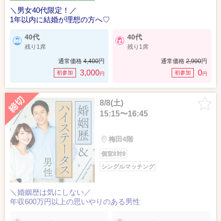
＼男女40代限定！／
1年以内に結婚が理想の方へ♡
40代
40代
残り1席
残り1席
通常価格
4,400
円
通常価格
2,900
円
3,000
0
初参加
初参加
円
円
8/8(土)
15:15〜16:45
梅田4階
個室8対8
シングルマッチング
＼婚姻歴は気にしない／
年収600万円以上の思いやりのある男性