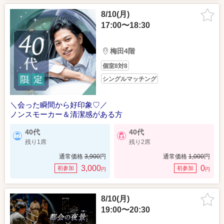
8/10(月)
17:00〜18:30
梅田4階
個室8対8
シングルマッチング
＼会った瞬間から好印象♡／
ノンスモーカー＆清潔感がある方
40代
40代
残り1席
残り2席
通常価格
3,900
円
通常価格
1,000
円
3,000
0
初参加
初参加
円
円
8/10(月)
19:00〜20:30