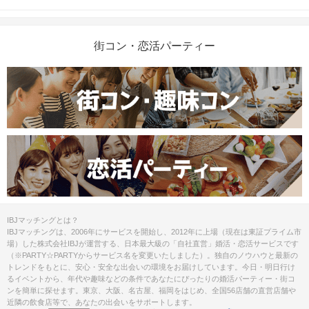
街コン・恋活パーティー
IBJマッチングとは？
IBJマッチングは、2006年にサービスを開始し、2012年に上場（現在は東証プライム市
場）した株式会社IBJが運営する、日本最大級の「自社直営」婚活・恋活サービスです
（※PARTY☆PARTYからサービス名を変更いたしました）。独自のノウハウと最新の
トレンドをもとに、安心・安全な出会いの環境をお届けしています。今日・明日行け
るイベントから、年代や趣味などの条件であなたにぴったりの婚活パーティー・街コ
ンを簡単に探せます。東京、大阪、名古屋、福岡をはじめ、全国56店舗の直営店舗や
近隣の飲食店等で、あなたの出会いをサポートします。