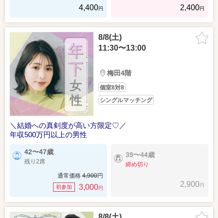
4,400
2,400
円
円
8/8(土)
11:30〜13:00
梅田4階
個室8対8
シングルマッチング
＼結婚への真剣度が高い方限定♡／
年収500万円以上の男性
42〜47歳
39〜44歳
残り2席
締め切り
通常価格
4,900
円
2,900
円
3,000
初参加
円
8/8(土)