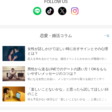
FOLLOW US
恋愛・婚活コラム
一覧
女性が話しかけてほしい時に出すサインとその心理
とは？
恋人を作れるかどうかは、婚活イベントにかかわらず職場や飲み
会の場で女性が話しかけて欲しい時に出すサインに、早く気づい
てアプローチできるかにも左右されます。 これから恋人作りを本
男性から送るLINEでのデートの誘い方！OKをもら
格的に始めようとしている方は、女性が異性を求めて出すサイン
いやすいメッセージのコツは？
をしっかりと理解し、正しい行動に移せるかどうかが重要。 この
気になる女性と出会い、メッセージのやり取りを続けてく中で
記事では、女性が話しかけて欲しい時に出すサインとその心理を
「この人いいな」と感じたら、次はデートに誘いたくなるもの。
詳しく解説した後、婚活イベントで実際にサインを受け取った場
しかし、中には「どう誘ったらいいの？」とお困りの男性もいら
合にどのような行動に繋げるべきかをご紹介していきます。
「楽しいことないかな」と思ったら試してほしい16
っしゃるのではないでしょうか。 そこで今回は、男性から女性へ
のこと
送るLINEでのデートの誘い方のコツをご紹介します。例文も混じ
何も予定がない休日など「楽しいことないかな…」と感じたこと
えながら解説するので、ぜひ参考にしてください。
がある人もいるのでは？ 日常が退屈に感じるなら、いますぐ楽し
いことを始めましょう！ いますぐ楽しい気分になれる対処法か