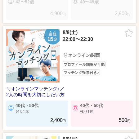
42〜52歳
40〜49歳
4,900
2,900
円
円
8/8(土)
22:00〜22:30
オンライン/関西
プロフィール閲覧が可能
マッチング投票付き♪
＼オンラインマッチング♪／
2人の時間を大切にしたい方
40代・50代
40代・50代
残り1席
残り1席
2,400
500
円
円