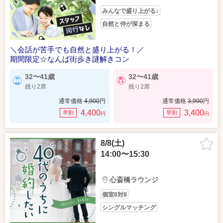
みんなで盛り上がる♪
自然と仲が深まる
＼会話が苦手でも自然と盛り上がる！／
期間限定☆なんば街歩き謎解きコン
32〜41歳
32〜41歳
残り2席
残り2席
通常価格
4,900
円
通常価格
3,900
円
4,400
3,400
早割
早割
円
円
8/8(土)
14:00〜15:30
心斎橋ラウンジ
個室8対8
シングルマッチング