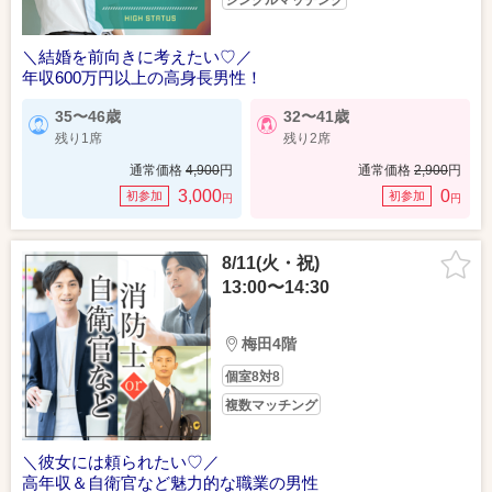
シングルマッチング
＼結婚を前向きに考えたい♡／
年収600万円以上の高身長男性！
35〜46歳
32〜41歳
残り1席
残り2席
通常価格
4,900
円
通常価格
2,900
円
3,000
0
初参加
初参加
円
円
8/11(火・祝)
13:00〜14:30
梅田4階
個室8対8
複数マッチング
＼彼女には頼られたい♡／
高年収＆自衛官など魅力的な職業の男性