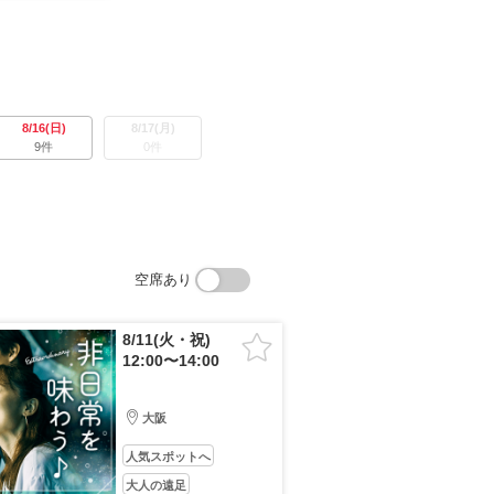
8/16(日)
8/17(月)
9件
0件
空席あり
8/11(火・祝)
12:00〜14:00
大阪
人気スポットへ
大人の遠足