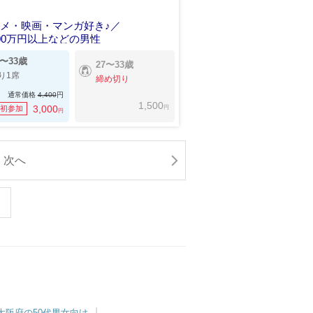
メ・映画・マンガ好き♪／
00万円以上などの男性
7〜33歳
27〜33歳
り1席
締め切り
通常価格
4,400
円
1,500
円
3,000
初参加
円
次へ
大阪府の50代男女向け