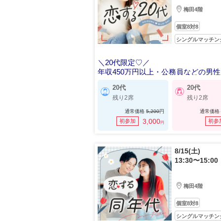
梅田4階
個室8対8
シングルマッチン
＼20代限定♡／
年収450万円以上・公務員などの男性
20代
20代
残り2席
残り2席
通常価格
5,200
円
通常価格
3,000
初参加
初参
円
8/15(土)
13:30〜15:00
梅田4階
個室8対8
シングルマッチン