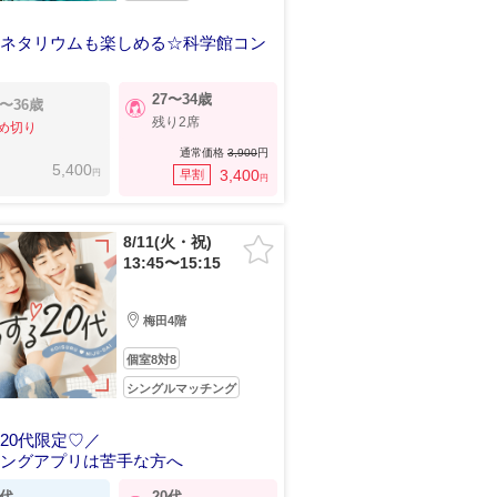
ラネタリウムも楽しめる☆科学館コン
代〉友人同士は同じグループでOK
27〜34歳
8〜36歳
残り2席
め切り
通常価格
3,900
円
5,400
円
3,400
早割
円
8/11(火・祝)
13:45〜15:15
梅田4階
個室8対8
シングルマッチング
20代限定♡／
チングアプリは苦手な方へ
0代
20代