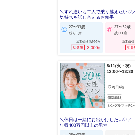
＼すれ違いも二人で乗り越えたい♡
気持ちを話し合えるお相手
27〜33歳
27〜32歳
残り1席
残り1席
通常価格
3,900
円
通常価格
3,000
初参加
初参
円
8/11(火・祝)
12:00〜13:30
梅田4階
個室8対8
シングルマッチン
＼休日は一緒にお出かけしたい♡／
年収400万円以上の男性
28〜33歳