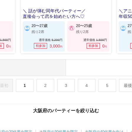
＼ 話が弾む同年代パーティー／
＼アニ
直接会って恋を始めたい方へ♡
年収5
20〜27歳
20〜25歳
2
残り2席
残り2席
残
1,500
円
通常価格
5,200
円
通常価格
1,500
円
0
3,000
0
加
初参加
初参加
円
円
円
最初
1
2
3
4
5
最後
大阪府のパーティーを絞り込む
阪府の20代男女限定
大阪府の30代男女限定
大阪府の40代男女向け