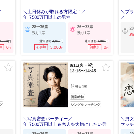
／
＼土日休みが取れる方限定！／
＼プ
年収500万円以上の男性
／
〈同年
28〜36歳
26〜33歳
2
残り1席
残り1席
締
1,000
円
通常価格
4,900
円
通常価格
1,900
円
0
3,000
0
加
初参加
初参加
円
円
円
8/11(火・祝)
13:15〜14:45
梅田4階
個室8対8
グ
シングルマッチング
╲写真審査パーティー╱
＼男女
年収500万円以上＆恋人を大切にしたい男性
マッ
28〜36歳
26〜33歳
2