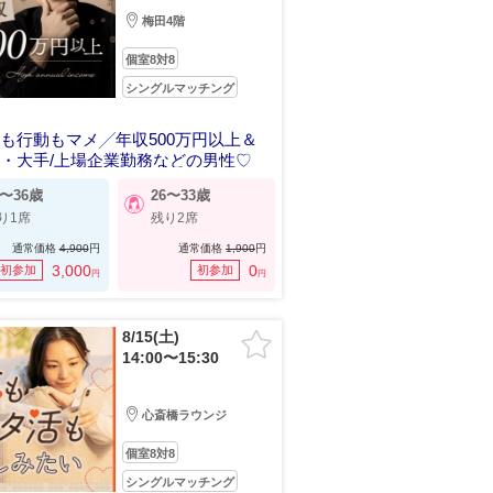
梅田4階
個室8対8
シングルマッチング
も行動もマメ╱年収500万円以上＆
・大手/上場企業勤務などの男性♡
8〜36歳
26〜33歳
り1席
残り2席
通常価格
4,900
円
通常価格
1,900
円
3,000
0
初参加
初参加
円
円
8/15(土)
14:00〜15:30
心斎橋ラウンジ
個室8対8
シングルマッチング