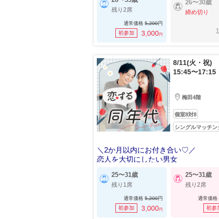
26〜30歳
残り2席
締め切り
通常価格
5,200
円
1
3,000
初参加
円
8/11(火・祝)
15:45〜17:15
梅田4階
個室8対8
シングルマッチン
＼2か月以内にお付き合い♡／
恋人を大切にしたい男女
25〜31歳
25〜31歳
残り1席
残り2席
通常価格
5,200
円
通常価格
3,000
初参加
初参
円