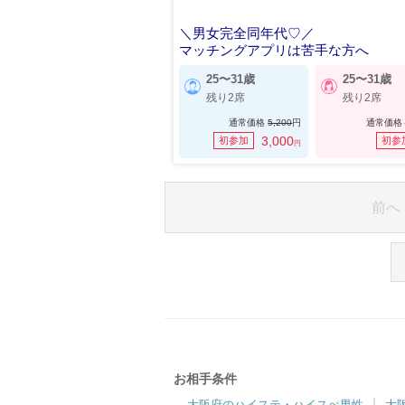
＼男女完全同年代♡／
マッチングアプリは苦手な方へ
25〜31歳
25〜31歳
残り2席
残り2席
通常価格
5,200
円
通常価格
3,000
初参加
初参
円
前へ
お相手条件
大阪府のハイステ・ハイスぺ男性
大