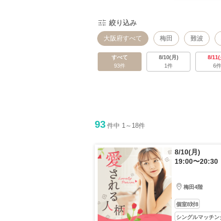
絞り込み
大阪府すべて
梅田
難波
すべて
8/10(月)
8/11
93件
1件
6
93
件中 1～18件
8/10(月)
19:00〜20:30
梅田4階
個室8対8
シングルマッチン