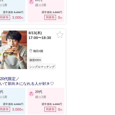
り1席
残り2席
通常価格
5,200
円
通常価格
1,500
円
3,000
0
初参加
初参加
円
円
8/13(木)
17:00〜18:30
梅田4階
個室8対8
シングルマッチング
20代限定／
にいて前向きになれる人が好き♡
0代
20代
り1席
残り2席
通常価格
3,900
円
通常価格
1,000
円
3,000
0
初参加
初参加
円
円