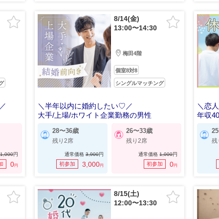
8/14(金)
13:00〜14:30
梅田4階
個室8対8
グ
シングルマッチング
／
＼半年以内に婚約したい♡／
＼恋
大手/上場/ホワイト企業勤務の男性
年収4
28〜36歳
26〜33歳
2
残り2席
残り2席
残
1,000
円
通常価格
3,900
円
通常価格
1,000
円
0
3,000
0
加
初参加
初参加
円
円
円
8/15(土)
12:00〜13:30