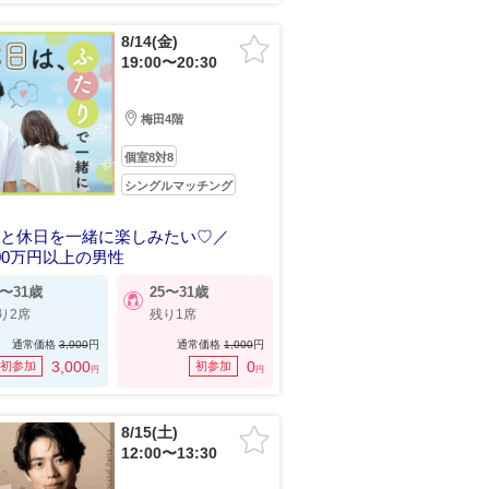
8/14(金)
19:00〜20:30
梅田4階
個室8対8
シングルマッチング
人と休日を一緒に楽しみたい♡／
00万円以上の男性
5〜31歳
25〜31歳
り2席
残り1席
通常価格
3,900
円
通常価格
1,000
円
3,000
0
初参加
初参加
円
円
8/15(土)
12:00〜13:30