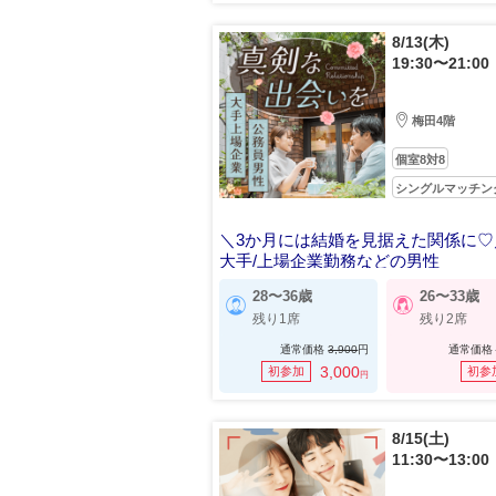
8/13(木)
19:30〜21:00
梅田4階
個室8対8
シングルマッチン
＼3か月には結婚を見据えた関係に♡
大手/上場企業勤務などの男性
28〜36歳
26〜33歳
残り1席
残り2席
通常価格
3,900
円
通常価格
3,000
初参加
初参
円
8/15(土)
11:30〜13:00