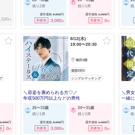
残り2席
残り1席
残
通常価格
4,900
円
通常価格
1,900
円
,500
円
3,000
0
初参加
初参加
円
円
8/12(水)
19:00〜20:30
梅田4階
個室8対8
グ
シングルマッチング
＼容姿を褒められる方♡／
＼男女
年収500万円以上などの男性
一緒
26〜33歳
24〜31歳
2
残り1席
残り2席
残
1,500
円
通常価格
3,900
円
通常価格
1,000
円
0
3,000
0
加
初参加
初参加
円
円
円