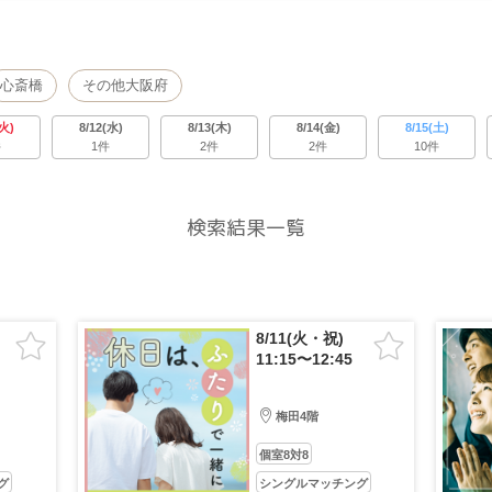
心斎橋
その他大阪府
(火)
8/12(水)
8/13(木)
8/14(金)
8/15(土)
件
1件
2件
2件
10件
検索結果一覧
8/11(火・祝)
11:15〜12:45
梅田4階
個室8対8
グ
シングルマッチング