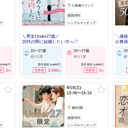
心斎橋ラウンジ
個室8対8
グ
シングルマッチング
＼男女Under27歳／
╲連絡
20代の間に結婚したい方へ♡
公務員
20〜27歳
20〜27歳
2
残り2席
残り1席
残
1,500
円
通常価格
4,400
円
通常価格
1,500
円
0
3,000
0
加
初参加
初参加
円
円
円
8/15(土)
13:45〜15:15
梅田4階
個室8対8
グ
シングルマッチング