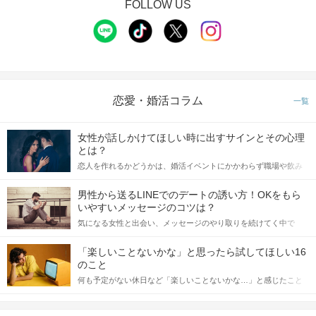
FOLLOW US
恋愛・婚活コラム
一覧
女性が話しかけてほしい時に出すサインとその心理
とは？
恋人を作れるかどうかは、婚活イベントにかかわらず職場や飲み
会の場で女性が話しかけて欲しい時に出すサインに、早く気づい
てアプローチできるかにも左右されます。 これから恋人作りを本
男性から送るLINEでのデートの誘い方！OKをもら
格的に始めようとしている方は、女性が異性を求めて出すサイン
いやすいメッセージのコツは？
をしっかりと理解し、正しい行動に移せるかどうかが重要。 この
気になる女性と出会い、メッセージのやり取りを続けてく中で
記事では、女性が話しかけて欲しい時に出すサインとその心理を
「この人いいな」と感じたら、次はデートに誘いたくなるもの。
詳しく解説した後、婚活イベントで実際にサインを受け取った場
しかし、中には「どう誘ったらいいの？」とお困りの男性もいら
合にどのような行動に繋げるべきかをご紹介していきます。
「楽しいことないかな」と思ったら試してほしい16
っしゃるのではないでしょうか。 そこで今回は、男性から女性へ
のこと
送るLINEでのデートの誘い方のコツをご紹介します。例文も混じ
何も予定がない休日など「楽しいことないかな…」と感じたこと
えながら解説するので、ぜひ参考にしてください。
がある人もいるのでは？ 日常が退屈に感じるなら、いますぐ楽し
いことを始めましょう！ いますぐ楽しい気分になれる対処法か