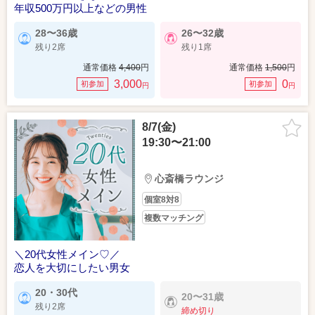
年収500万円以上などの男性
28〜36歳
26〜32歳
残り2席
残り1席
通常価格
4,400
円
通常価格
1,500
円
3,000
0
初参加
初参加
円
円
8/7(金)
19:30〜21:00
心斎橋ラウンジ
個室8対8
複数マッチング
＼20代女性メイン♡／
恋人を大切にしたい男女
20・30代
20〜31歳
残り2席
締め切り