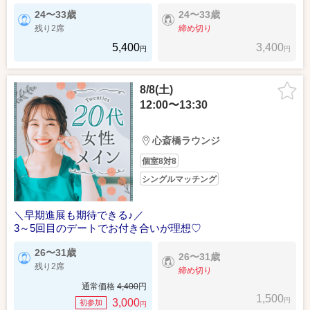
24〜33歳
24〜33歳
残り2席
締め切り
5,400
3,400
円
円
8/8(土)
12:00〜13:30
心斎橋ラウンジ
個室8対8
シングルマッチング
＼早期進展も期待できる♪／
3～5回目のデートでお付き合いが理想♡
26〜31歳
26〜31歳
残り2席
締め切り
通常価格
4,400
円
1,500
円
3,000
初参加
円