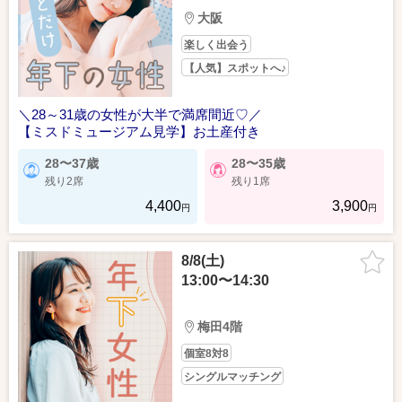
大阪
楽しく出会う
【人気】スポットへ♪
＼28～31歳の女性が大半で満席間近♡／
【ミスドミュージアム見学】お土産付き
28〜37歳
28〜35歳
残り2席
残り1席
4,400
3,900
円
円
8/8(土)
13:00〜14:30
梅田4階
個室8対8
シングルマッチング