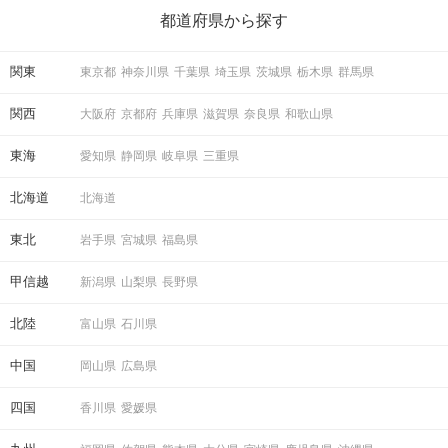
ら、恋愛・自分磨き・趣味などジャンル別の楽しいことまで、16
の楽しいことアイデアを集めました♪ いままさに楽しいことを探し
都道府県から探す
ている方は必見です。
関東
東京都
神奈川県
千葉県
埼玉県
茨城県
栃木県
群馬県
関西
大阪府
京都府
兵庫県
滋賀県
奈良県
和歌山県
東海
愛知県
静岡県
岐阜県
三重県
北海道
北海道
東北
岩手県
宮城県
福島県
甲信越
新潟県
山梨県
長野県
北陸
富山県
石川県
中国
岡山県
広島県
四国
香川県
愛媛県