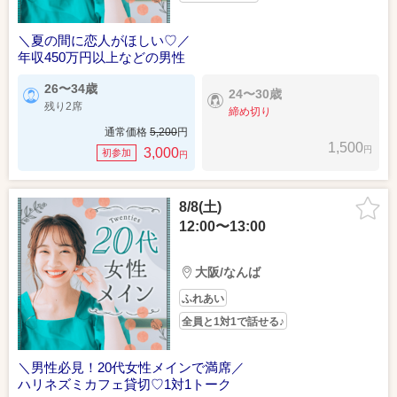
＼夏の間に恋人がほしい♡／
年収450万円以上などの男性
26〜34歳
24〜30歳
残り2席
締め切り
通常価格
5,200
円
1,500
円
3,000
初参加
円
8/8(土)
12:00〜13:00
大阪/なんば
ふれあい
全員と1対1で話せる♪
＼男性必見！20代女性メインで満席／
ハリネズミカフェ貸切♡1対1トーク