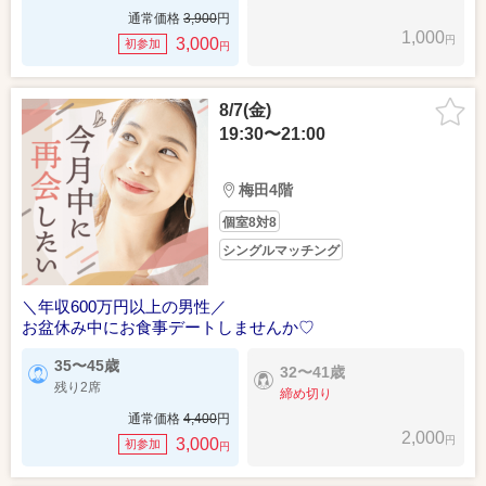
通常価格
3,900
円
1,000
円
3,000
初参加
円
8/7(金)
19:30〜21:00
梅田4階
個室8対8
シングルマッチング
＼年収600万円以上の男性／
お盆休み中にお食事デートしませんか♡
35〜45歳
32〜41歳
残り2席
締め切り
通常価格
4,400
円
2,000
円
3,000
初参加
円