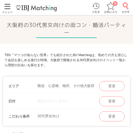
0
りれき
お気に入り
さがす
メニュー
大阪府の30代男女向けの街コン・婚活パーティ
ー
TBS『マツコの知らない世界』でも紹介されたIBJ Matchingは、初めての方も安心し
て会話を楽しめる進行が特徴。大阪府で開催される30代男女向けのイベント一覧か
ら理想の出会いを探せます。
難波、心斎橋、梅田、その他大阪府
エリア
変更
指定されていません
日付
変更
30代男女向け
こだわり条件
変更