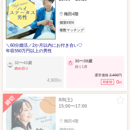
梅田4階
個室8対8
複数マッチング
＼60分婚活／2か月以内にお付き合い♡
年収550万円以上の男性
30〜39歳
32〜43歳
残り1席
締め切り
通常価格
2,400
円
4,900
円
0
初参加
円
8/8(土)
15:00〜17:00
梅田4階
個室8対8