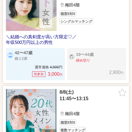
梅田4階
個室8対8
シングルマッチング
＼結婚への真剣度が高い方限定♡／
年収500万円以上の男性
42〜47歳
39〜44歳
残り2席
締め切り
通常価格
4,900
円
2,900
円
3,000
初参加
円
8/8(土)
11:45〜13:15
梅田4階
個室8対8
複数マッチング