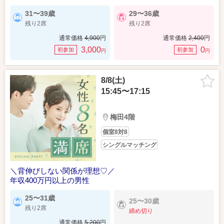
31〜39歳
29〜36歳
残り2席
残り2席
通常価格
4,900
円
通常価格
2,400
円
3,000
0
初参加
初参加
円
円
8/8(土)
15:45〜17:15
梅田4階
個室8対8
シングルマッチング
＼背伸びしない関係が理想♡／
年収400万円以上の男性
25〜31歳
25〜30歳
残り2席
締め切り
通常価格
5,200
円