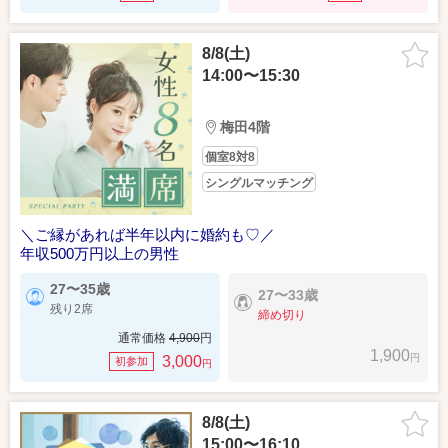
8/8(土)
14:00〜15:30
梅田4階
個室8対8
シングルマッチング
＼ご縁があれば半年以内に婚約も♡／
年収500万円以上の男性
27〜35歳
27〜33歳
残り2席
締め切り
通常価格
4,900
円
1,900
円
3,000
初参加
円
8/8(土)
15:00〜16:10