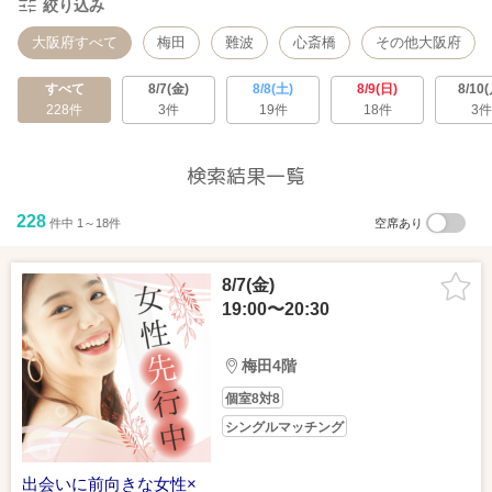
絞り込み
大阪府すべて
梅田
難波
心斎橋
その他大阪府
すべて
8/7(金)
8/8(土)
8/9(日)
8/10(
228件
3件
19件
18件
3件
検索結果一覧
228
件中 1～18件
空席あり
8/7(金)
19:00〜20:30
梅田4階
個室8対8
シングルマッチング
出会いに前向きな女性×