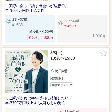
＼実際に会って話す出会いが理想♡／
年収600万円以上の男性
29〜37歳
26〜33歳
残り2席
締め切り
通常価格
4,900
円
1,900
円
3,000
初参加
円
8/8(土)
13:30〜15:00
梅田4階
個室8対8
複数マッチング
＼ご縁があれば半年以内に結婚したい／
年収700万円以上＆1人暮らしの男性
32〜41歳