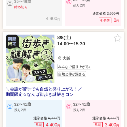
35〜46歳
残り2席
締め切り
通常価格
2,900
円
4,900
円
0
初参加
円
8/8(土)
14:00〜15:30
大阪
みんなで盛り上がる♪
自然と仲が深まる
＼会話が苦手でも自然と盛り上がる！／
期間限定☆なんば街歩き謎解きコン
32〜41歳
32〜41歳
残り2席
残り2席
通常価格
4,900
円
通常価格
3,900
円
4,400
3,400
早割
早割
円
円