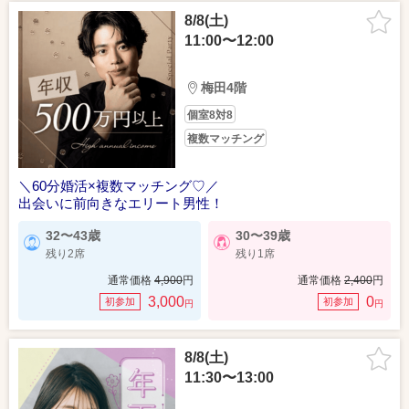
8/8(土)
11:00〜12:00
梅田4階
個室8対8
複数マッチング
＼60分婚活×複数マッチング♡／
出会いに前向きなエリート男性！
32〜43歳
30〜39歳
残り2席
残り1席
通常価格
4,900
円
通常価格
2,400
円
3,000
0
初参加
初参加
円
円
8/8(土)
11:30〜13:00