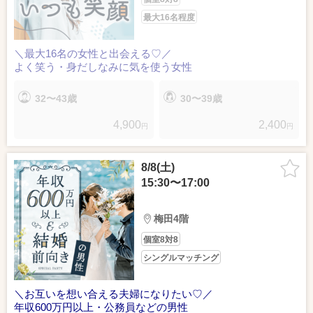
最大16名程度
＼最大16名の女性と出会える♡／
よく笑う・身だしなみに気を使う女性
32〜43歳
30〜39歳
4,900
2,400
円
円
8/8(土)
15:30〜17:00
梅田4階
個室8対8
シングルマッチング
＼お互いを想い合える夫婦になりたい♡／
年収600万円以上・公務員などの男性