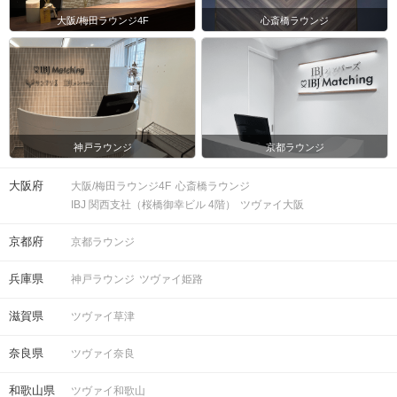
大阪/梅田ラウンジ4F
心斎橋ラウンジ
神戸ラウンジ
京都ラウンジ
大阪府
大阪/梅田ラウンジ4F
心斎橋ラウンジ
IBJ 関西支社（桜橋御幸ビル 4階）
ツヴァイ大阪
京都府
京都ラウンジ
兵庫県
神戸ラウンジ
ツヴァイ姫路
滋賀県
ツヴァイ草津
奈良県
ツヴァイ奈良
和歌山県
ツヴァイ和歌山