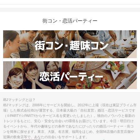
街コン・恋活パーティー
IBJマッチングとは？
IBJマッチングは、2006年にサービスを開始し、2012年に上場（現在は東証プライム市
場）した株式会社IBJが運営する、日本最大級の「自社直営」婚活・恋活サービスです
（※PARTY☆PARTYからサービス名を変更いたしました）。独自のノウハウと最新の
トレンドをもとに、安心・安全な出会いの環境をお届けしています。今日・明日行け
るイベントから、年代や趣味などの条件であなたにぴったりの婚活パーティー・街コ
ンを簡単に探せます。東京、大阪、名古屋、福岡をはじめ、全国56店舗の直営店舗や
近隣の飲食店等で、あなたの出会いをサポートします。