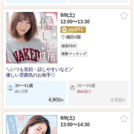
8/8(土)
12:00〜13:30
梅田4階
個室8対8
複数マッチング
＼いつも笑顔・話しやすいなど／
優しい雰囲気のお相手♡
30〜41歳
30〜39歳
残り2席
締め切り
4,900
2,400
円
円
8/8(土)
13:00〜14:30