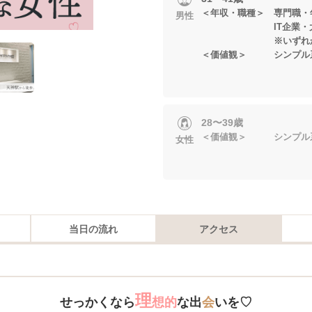
＜年収・職種＞ 専門職・年
男性
IT企業・大手企
※いずれかに当
＜価値観＞ シンプル系
28〜39歳
＜価値観＞ シンプル系
女性
当日の流れ
アクセス
理
せっかくなら
想的
な出
会
いを♡