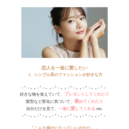
恋人を一途に愛したい
＆
シンプル系のファッションが好きな方
プ
好きな物を覚えていて、
レゼントしてくれたり
褒
髪型など
変化に気づいて
、
めてくれたり
愛
自分だけを見て、
一途に
してくれる
etc.
「こんな幸せになっていいのかな…」