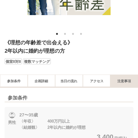
1
2
3
4
《理想の年齢差で出会える》
2年以内に婚約が理想の方
個室8対8
複数マッチング
参加条件
企画詳細
当日の流れ
アクセス
注意事項
参加条件
27〜35歳
〈年収〉 400万円以上
男性
〈結婚観〉 2年以内に婚約が理想
3,400
円(税込)