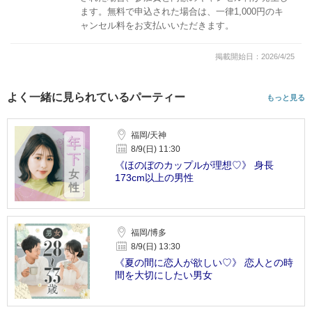
ます。無料で申込された場合は、一律1,000円のキ
ャンセル料をお支払いいただきます。
掲載開始日：2026/4/25
よく一緒に見られているパーティー
もっと見る
福岡/天神
8/9(日) 11:30
《ほのぼのカップルが理想♡》 身長
173cm以上の男性
福岡/博多
8/9(日) 13:30
《夏の間に恋人が欲しい♡》 恋人との時
間を大切にしたい男女