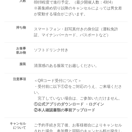
人数
8対8程度で進行予定。（最少開催人数：4対4）
※募集締め切り以降のキャンセルによっては男女差
が変動する場合がございます。
持ち物
スマートフォン・顔写真付きの身分証（運転免許
証、マイナンバーカード、パスポートなど）
お食事
ソフトドリンク付き
飲み物
服装
清潔感のある服装でお越しください。
注意事項
＜QRコード受付について＞
・受付前に以下①②をご対応のうえ、ご来場くださ
い。
完了していない場合は、ご参加いただけません。
①公式アプリのダウンロード ・ログイン
②本人確認書類の事前アップロード
キャンセル
ご予約手続き完了後、お客様都合によりキャンセル
について
された場合、参加費と同額のキャンセル料が発生し