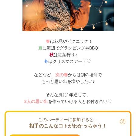
春
は花見やピクニック！
夏
に
海辺でグランピングやBBQ
秋
は紅葉狩り♪
冬
はクリスマスデート♡
などなど、
次の春
からは別の場所で
もっと思い出を増やしたい♪
そんな風に1年通して、
2人の思い出
を作っていける人とお付き合い♡
このパーティーに参加すると…
相手のこんなコトがわかっちゃう！