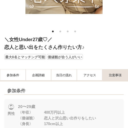
1
2
3
4
＼女性Under27歳♡／
恋人と思い出をたくさん作りたい方♪
最大8名とマッチング可能
価値観が合う人がいい
参加条件
企画詳細
当日の流れ
アクセス
注意事項
参加条件
20〜29歳
〈年収〉 400万円以上
男性
〈価値観〉 恋人と沢山思い出作りをしたい
〈身長〉 170cm以上