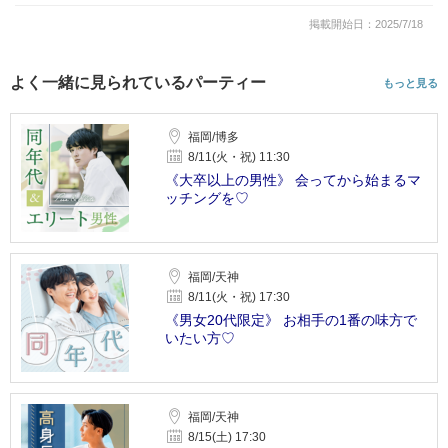
掲載開始日：2025/7/18
よく一緒に見られているパーティー
もっと見る
福岡/博多
8/11(火・祝) 11:30
《大卒以上の男性》 会ってから始まるマ
ッチングを♡
福岡/天神
8/11(火・祝) 17:30
《男女20代限定》 お相手の1番の味方で
いたい方♡
福岡/天神
8/15(土) 17:30