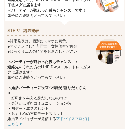
了後
スグに届きます！
＜パーティーが終わった後もチャンス！です！
気軽にご連絡をとってみて下さい♪
STEP7
結果発表
●結果発表は、個別にスマホに表示。
●マッチングした方同士、女性個室で再会
●ゆっくり二人の時間をお過ごしください
＜パーティーが終わった後もチャンス！＞
連絡先
をくれた方のLINEIDやメールアドレスが
ス
グに届きます！
気軽にご連絡をとってみて下さい♪
＜婚活パーティーに役立つ情報が盛りだくさん！
＞
・好印象を与える身だしなみのコツ
・会話がはずむコミュニケーション術
・初デート成功のヒント
・おすすめの宮崎デートスポット
婚活アドバイザーが発信する
アドバイスブログは
こちら▼