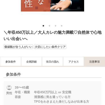
1
2
3
4
＼年収450万以上／大人カレの魅力満載♡自然体で心地
いい出会いへ
価値観が合う人がいい
大切にしたい条件クリア
参加条件
企画詳細
当日の流れ
アクセス
注意事項
参加条件
39〜45歳
年収・職業 年収450万円以上 or 安定職
男性
容姿 清潔感に気を遣っている方
TPOをわきまえた身だしなみが出来る方