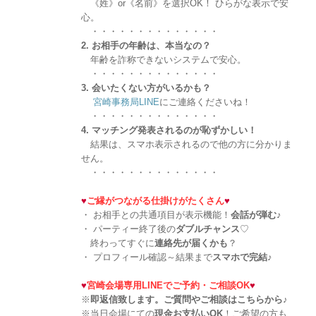
《姓》or《名前》を選択OK！ ひらがな表示で安
心。
・・・・・・・・・・・・・・
2. お相手の年齢は、本当なの？
年齢を詐称できないシステムで安心。
・・・・・・・・・・・・・・
3. 会いたくない方がいるかも？
宮崎事務局LINE
にご連絡くださいね！
・・・・・・・・・・・・・・
4. マッチング発表されるのが恥ずかしい！
結果は、スマホ表示されるので他の方に分かりま
せん。
・・・・・・・・・・・・・・
♥
ご縁がつながる仕掛けがたくさん
♥
・ お相手との共通項目が表示機能！
会話が弾む
♪
・ パーティー終了後の
ダブルチャンス
♡
終わってすぐに
連絡先が届くかも
？
・ プロフィール確認～結果まで
スマホで完結
♪
♥
宮崎会場専用LINEでご予約・ご相談OK
♥
※
即返信致します。ご質問やご相談はこちらから♪
※当日会場にての
現金お支払いOK
！ご希望の方も