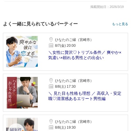
掲載開始日：2026/3/19
よく一緒に見られているパーティー
もっと見る
ひなたのご縁（宮崎市）
8/7(金) 20:00
＼女性に贅沢♡トリプル条件／ 爽やか×
気遣い×頼れる男性との出会い
ひなたのご縁（宮崎市）
8/8(土) 17:30
＼ 見た目も性格も理想 ／ 高収入・安定
職♡清潔感あるエリート男性編
ひなたのご縁（宮崎市）
8/8(土) 19:30