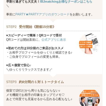
早割り過ぎても大丈夫！
IBJmatchingお得なクーポンはこちら
＼
事前に
PARTY★PARTYアプリのダウンロード
をお願いします。
STEP2
受付開始《開催15分前》
♥スピーディーで簡単！QRコードで受付
QRコードは開始直前に、
公式アプリに表示
♥初めての方は10分前のご来店がおススメ
・お相手プロフィールをゆっくりと確認できる♪
・ご自身でプロフィールの変更も簡単。
♥広々個室で安心♪
＼ゆっくりリラックスできます／
STEP3
約8分間の１対１トークタイム
個室で1対1だから周りも気にならない♪
メモ機能でお相手の印象をタップでメモ♡
あとで何度でも見返せるから忘れる心配もなし♪