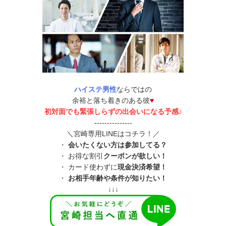
ハイステ男性
ならではの
余裕と落ち着きのある彼
♥
初対面でも緊張しらずの出会いになる予感♪
---------------
＼宮崎専用LINEはコチラ！／
・
会いたくない方は参加してる？
・ お得な割引
クーポンが欲しい！
・ カード使わずに
現金決済希望！
・
お相手年齢や条件が知りたい！
↓↓↓