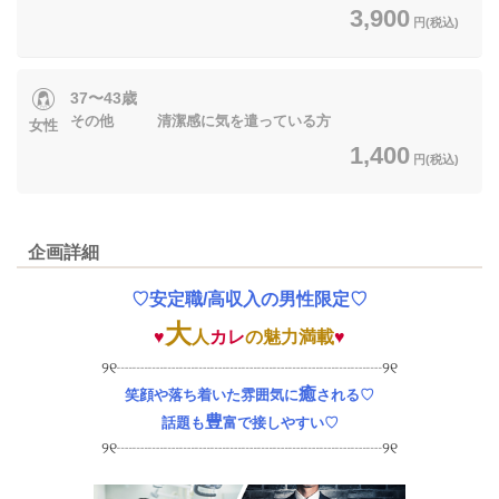
3,900
円(税込)
37〜43歳
その他 清潔感に気を遣っている方
女性
1,400
円(税込)
企画詳細
♡安定職/高収入の男性限定♡
大
♥
人
カレ
の魅力満載
♥
୨୧┈┈┈┈┈┈┈┈┈┈┈┈┈┈┈┈┈୨୧
癒
笑顔や落ち着いた雰囲気に
される♡
豊
話題も
富で接しやすい♡
୨୧┈┈┈┈┈┈┈┈┈┈┈┈┈┈┈┈┈୨୧