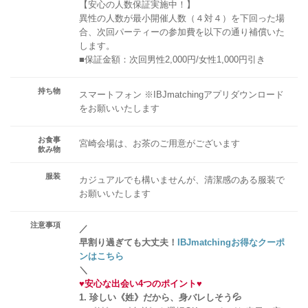
【安心の人数保証実施中！】
異性の人数が最小開催人数（４対４）を下回った場
合、次回パーティーの参加費を以下の通り補償いた
します。
■保証金額：次回男性2,000円/女性1,000円引き
持ち物
スマートフォン ※IBJmatchingアプリダウンロード
をお願いいたします
お食事
宮崎会場は、お茶のご用意がございます
飲み物
服装
カジュアルでも構いませんが、清潔感のある服装で
お願いいたします
注意事項
／
早割り過ぎても大丈夫！
IBJmatchingお得なクーポ
ンはこちら
＼
♥
安心な出会い4つのポイント
♥
1. 珍しい《姓》だから、身バレしそう💦