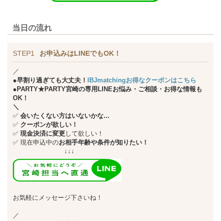
当日の流れ
STEP1
お申込みはLINEでもOK！
／
●早割り過ぎても大丈夫！
IBJmatchingお得なクーポンはこちら
●PARTY★PARTY宮崎の専用LINEお悩み・ご相談・お得な情報も
OK！
＼
✅
会いたくない方はいないかな...
✅
クーポンが欲しい！
✅
現金決済に変更
して欲しい！
✅
現在申込中の
お相手年齢や条件が知りたい！
↓↓↓
お気軽にメッセージ下さいね！
／